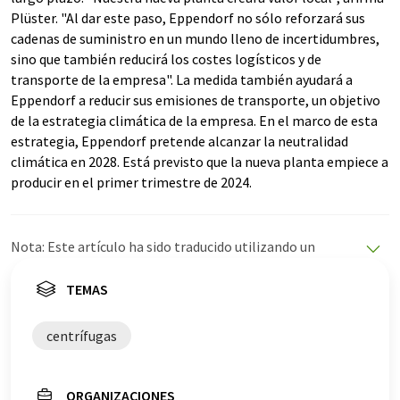
Plüster. "Al dar este paso, Eppendorf no sólo reforzará sus
cadenas de suministro en un mundo lleno de incertidumbres,
sino que también reducirá los costes logísticos y de
transporte de la empresa". La medida también ayudará a
Eppendorf a reducir sus emisiones de transporte, un objetivo
de la estrategia climática de la empresa. En el marco de esta
estrategia, Eppendorf pretende alcanzar la neutralidad
climática en 2028. Está previsto que la nueva planta empiece a
producir en el primer trimestre de 2024.
Nota: Este artículo ha sido traducido utilizando un
sistema informático sin intervención humana. LUMITOS
ofrece estas traducciones automáticas para presentar
TEMAS
una gama más amplia de noticias de actualidad. Como
este artículo ha sido traducido con traducción
centrífugas
automática, es posible que contenga errores de
vocabulario, sintaxis o gramática. El artículo original en
Inglés se puede encontrar
aquí
.
ORGANIZACIONES