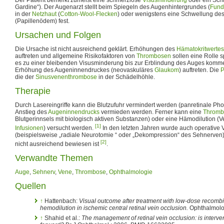
Gardine“). Der Augenarzt stellt beim Spiegeln des Augenhintergrundes (
Fund
in der
Netzhaut
(
Cotton-Wool-Flecken
) oder wenigstens eine Schwellung de
(Papillenödem) fest.
Ursachen und Folgen
Die Ursache ist nicht ausreichend geklärt. Erhöhungen des
Hämatokritwertes
auftreten und allgemeine Risikofaktoren von
Thrombosen
sollen eine Rolle s
es zu einer bleibenden Visusminderung bis zur Erblindung des Auges komme
Erhöhung des Augeninnendruckes (neovaskuläres
Glaukom
) auftreten. Die
P
die der
Sinusvenenthrombose
in der Schädelhöhle.
Therapie
Durch Lasereingriffe kann die Blutzufuhr vermindert werden (panretinale Pho
Anstieg des
Augeninnendrucks
vermieden werden. Ferner kann eine
Thromb
Blutgerinnsels mit biologisch aktiven Substanzen) oder eine Hämodilution (
[1]
Infusionen
) versucht werden.
In den letzten Jahren wurde auch operative V
(beispielsweise „radiale Neurotomie “ oder „Dekompression“ des Sehnerven
[2]
nicht ausreichend bewiesen ist
.
Verwandte Themen
Auge
,
Sehnerv
,
Vene
,
Thrombose
,
Ophthalmologie
Quellen
↑
Hattenbach:
Visual outcome after treatment with low-dose recombi
hemodilution in ischemic central retinal vein occlusion.
Ophthalmolo
↑
Shahid et al.:
The management of retinal vein occlusion: is interv