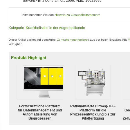
forward?
Br J Ophthalmol.; 2006. PMID 16622095
Bitte beachten Sie den
Hinweis zu Gesundheitsthemen
!
Kategorie
:
Krankheitsbild in der Augenheilkunde
Dieser Artikel basiert auf dem Artikel
Zentralvenenthrombose
aus der freien Enzyklopädie
W
verfügbar.
Produkt-Highlight
Fortschrittliche Plattform
Rationalisierte Einweg-TFF-
für Datenmanagement und
Plattform für die
Geg
Automatisierung von
Prozessentwicklung bis zur
Bioprozessen
Pilotfertigung
Zell