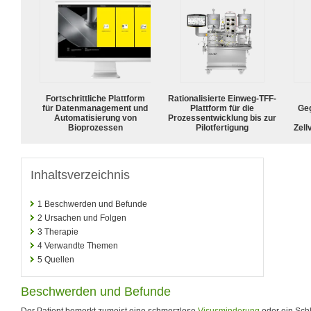
Fortschrittliche Plattform
Rationalisierte Einweg-TFF-
für Datenmanagement und
Plattform für die
Geg
Automatisierung von
Prozessentwicklung bis zur
Bioprozessen
Pilotfertigung
Zell
Inhaltsverzeichnis
1
Beschwerden und Befunde
2
Ursachen und Folgen
3
Therapie
4
Verwandte Themen
5
Quellen
Beschwerden und Befunde
Der Patient bemerkt zumeist eine schmerzlose
Visusminderung
oder ein Schl