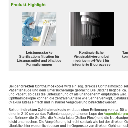
Produkt-Highlight
Leistungsstarke
Kontinuierliche
Tan
Sterilisationsfiltration für
Virusinaktivierung bei
kom
Lösungsmittel und ölhaltige
niedrigem pH-Wert für
Formulierungen
integrierte Bioprozesse
Bei der
direkten Ophthalmoskopie
wird ein sog. direktes Ophthalmoskop s
Patientenauge und dem Untersucherauge gebracht. Die Distanz liegt bei ca
und Patient, so dass die Untersuchung oft als unangenehm empfunden wird. 
Ophthalmoskopie können die zentralen Anteile wie Sehnervenkopf, Gefäßurs
(Makula lutea) einfach und in starker Vergrößerung betrachtet werden.
Bei der
indirekten Ophthalmoskopie
wird aus einer Entfernung von ca. 50 cm
einer in 2-10 cm vor das Patientenauge gehaltenen Lupe der
Augenhintergr
der Sehnerv, die Gefäße, die Makula lutea (Gelber Fleck) und die Netzhautper
leicht untersuchen. Die Vergrößerung ist nicht so stark wie bei der direkten O
Überblick hier wesentlich besser und im Gegensatz zur direkten Ophthalmos