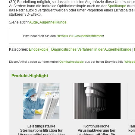
(3D) Beurteilung möglich, so dass die meisten Augenärzte diese Untersuch
Außerdem kann die indirekte Ophthalmoskopie auch an der
Spaltlampe
durc
das Netzhautbild vergrößert werden oder unter Projektion eines Lichtspaltes 
stärkerer 3D-Effekt).
Siehe auch:
Auge
,
Augenheilkunde
Bitte beachten Sie den
Hinweis zu Gesundheitsthemen
!
Kategorien:
Endoskopie
|
Diagnostisches Verfahren in der Augenheilkunde
|
Dieser Artikel basiert auf dem Artikel
Ophthalmoskopie
aus der freien Enzyklopädie
Wikiped
Produkt-Highlight
Leistungsstarke
Kontinuierliche
Tan
Sterilisationsfiltration für
Virusinaktivierung bei
kom
Lösungsmittel und ölhaltige
niedrigem pH-Wert für