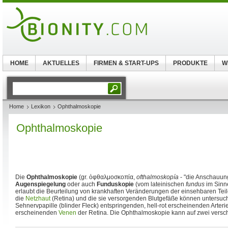
HOME
AKTUELLES
FIRMEN & START-UPS
PRODUKTE
W
Home
Lexikon
Ophthalmoskopie
Ophthalmoskopie
Die
Ophthalmoskopie
(gr. ὀφθαλμοσκοπία,
ofthalmoskopía
- "die Anschauun
Augenspiegelung
oder auch
Funduskopie
(vom lateinischen
fundus
im Sinn
erlaubt die Beurteilung von krankhaften Veränderungen der einsehbaren Tei
die
Netzhaut
(Retina) und die sie versorgenden Blutgefäße können untersuch
Sehnervpapille (blinder Fleck) entspringenden, hell-rot erscheinenden Arteri
erscheinenden
Venen
der Retina. Die Ophthalmoskopie kann auf zwei vers