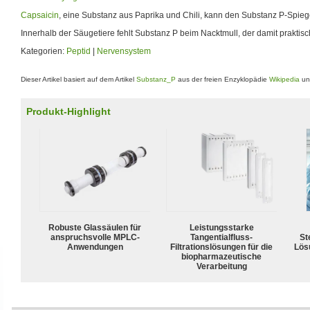
Capsaicin
, eine Substanz aus Paprika und Chili, kann den Substanz P-Spieg
Innerhalb der Säugetiere fehlt Substanz P beim Nacktmull, der damit praktisch
Kategorien:
Peptid
|
Nervensystem
Dieser Artikel basiert auf dem Artikel
Substanz_P
aus der freien Enzyklopädie
Wikipedia
und
Produkt-Highlight
Robuste Glassäulen für
Leistungsstarke
anspruchsvolle MPLC-
Tangentialfluss-
Ste
Anwendungen
Filtrationslösungen für die
Lös
biopharmazeutische
Verarbeitung