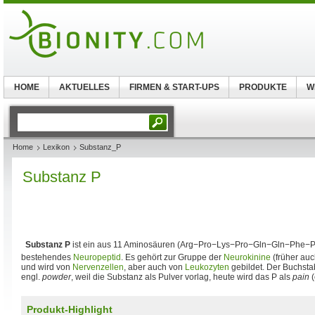
HOME
AKTUELLES
FIRMEN & START-UPS
PRODUKTE
W
Home
Lexikon
Substanz_P
Substanz P
Substanz P
ist ein aus 11 Aminosäuren (Arg−Pro−Lys−Pro−Gln−Gln−Phe
bestehendes
Neuropeptid
. Es gehört zur Gruppe der
Neurokinine
(früher auc
und wird von
Nervenzellen
, aber auch von
Leukozyten
gebildet. Der Buchst
engl.
powder
, weil die Substanz als Pulver vorlag, heute wird das P als
pain
(
Produkt-Highlight