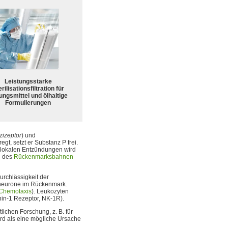
Leistungsstarke
rilisationsfiltration für
ungsmittel und ölhaltige
Formulierungen
zizeptor
) und
regt, setzt er Substanz P frei.
 lokalen Entzündungen wird
n des
Rückenmarksbahnen
urchlässigkeit der
zneurone im Rückenmark.
Chemotaxis
). Leukozyten
in-1 Rezeptor, NK-1R).
lichen Forschung, z. B. für
rd als eine mögliche Ursache