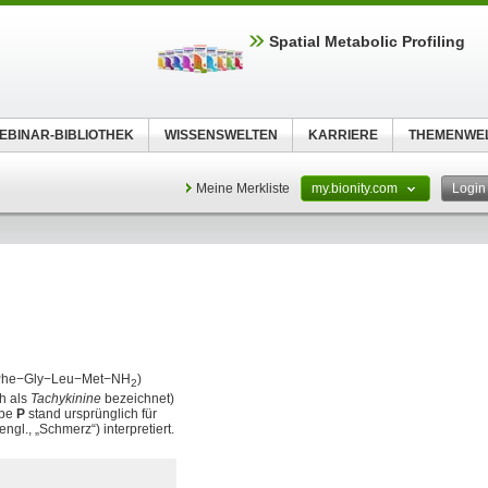
Spatial Metabolic Profiling
EBINAR-BIBLIOTHEK
WISSENSWELTEN
KARRIERE
THEMENWE
Meine Merkliste
my.bionity.com
Logi
−Phe−Gly−Leu−Met−NH
)
2
h als
Tachykinine
bezeichnet)
abe
P
stand ursprünglich für
engl., „Schmerz“) interpretiert.