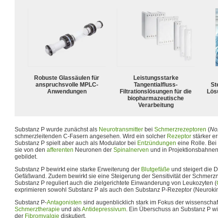
Robuste Glassäulen für
Leistungsstarke
anspruchsvolle MPLC-
Tangentialfluss-
Ste
Anwendungen
Filtrationslösungen für die
Lös
biopharmazeutische
Verarbeitung
Substanz P wurde zunächst als
Neurotransmitter
bei
Schmerzrezeptoren
(
No
schmerzleitenden C-Fasern angesehen. Wird ein solcher
Rezeptor
stärker er
Substanz P spielt aber auch als Modulator bei
Entzündungen
eine Rolle. Bei
sie von den
afferenten
Neuronen der
Spinalnerven
und in Projektionsbahne
gebildet.
Substanz P bewirkt eine starke Erweiterung der
Blutgefäße
und steigert die D
Gefäßwand. Zudem bewirkt sie eine Steigerung der Sensitivität der Schmer
Substanz P reguliert auch die zielgerichtete Einwanderung von Leukozyten (
exprimieren sowohl Substanz P als auch den Substanz P-Rezeptor (Neurokin
Substanz P-
Antagonisten
sind augenblicklich stark im Fokus der wissenschaft
Schmerztherapie
und als
Antidepressivum
. Ein Überschuss an Substanz P wi
der
Fibromyalgie
diskutiert.