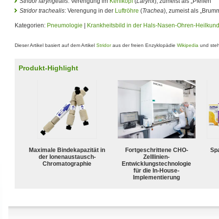
Stridor laryngealis
: Verengung im
Kehlkopf
(
Larynx
), zumeist als „Pfeifen“
Stridor trachealis
: Verengung in der
Luftröhre
(
Trachea
), zumeist als „Brum
Kategorien:
Pneumologie
|
Krankheitsbild in der Hals-Nasen-Ohren-Heilkun
Dieser Artikel basiert auf dem Artikel
Stridor
aus der freien Enzyklopädie
Wikipedia
und steh
Produkt-Highlight
Maximale Bindekapazität in
Fortgeschrittene CHO-
Spa
der Ionenaustausch-
Zelllinien-
Chromatographie
Entwicklungstechnologie
für die In-House-
Implementierung