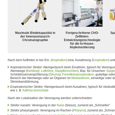
Maximale Bindekapazität in
Fortgeschrittene CHO-
Spa
der Ionenaustausch-
Zelllinien-
Chromatographie
Entwicklungstechnologie
für die In-House-
Implementierung
Nach dem Auftreten in bei Ein- (
Inspiration
) bzw. Ausatmung (
Exspiration
) un
Inspiratorischer Stridor
: Atemgeräusch beim Einatmen, typisch für Verengu
Atemwege (
Kehlkopf
,
Luftröhre
,
Hauptbronchien
). Bsp. für Ursachen:
Epiglot
Schilddrüsenvergrößerung (
Struma
),
Fremdkörperaspiration
, gutartige ode
Bereich der Atemwege oder an Organen im
Mediastinum
, einseitige oder 
Stimmbandlähmung.
Exspiratorischer Stridor
: Atemgeräusch beim Ausatmen, typisch für obstrukt
wie z. B.
Asthma bronchiale
Nach der Lokalisation der Verengung werden unterschieden:
Stridor nasalis
: Verengung in der
Nase
(
Nasus
), zumeist als „Schniefen“
Stridor pharyngealis
: Verengung im Rachen (
Pharynx
), zumeist als „Schna