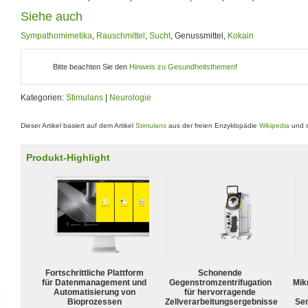
Siehe auch
Sympathomimetika
,
Rauschmittel
,
Sucht
, Genussmittel,
Kokain
Bitte beachten Sie den
Hinweis zu Gesundheitsthemen
!
Kategorien:
Stimulans
|
Neurologie
Dieser Artikel basiert auf dem Artikel
Stimulans
aus der freien Enzyklopädie
Wikipedia
und s
Produkt-Highlight
Fortschrittliche Plattform
Schonende
für Datenmanagement und
Gegenstromzentrifugation
Mik
Automatisierung von
für hervorragende
Bioprozessen
Zellverarbeitungsergebnisse
Sen