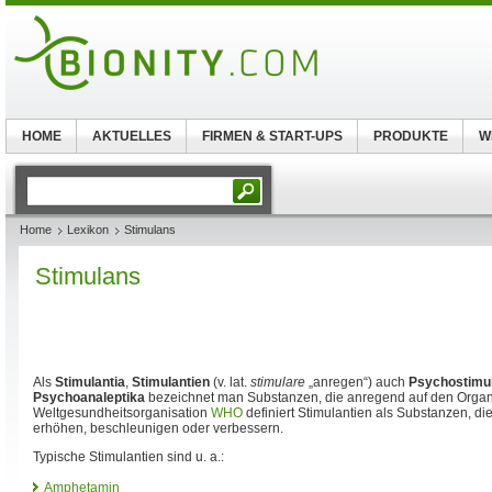
HOME
AKTUELLES
FIRMEN & START-UPS
PRODUKTE
W
Home
Lexikon
Stimulans
Stimulans
Als
Stimulantia
,
Stimulantien
(v. lat.
stimulare
„anregen“) auch
Psychostimul
Psychoanaleptika
bezeichnet man Substanzen, die anregend auf den Organ
Weltgesundheitsorganisation
WHO
definiert Stimulantien als Substanzen, die 
erhöhen, beschleunigen oder verbessern.
Typische Stimulantien sind u. a.:
Amphetamin