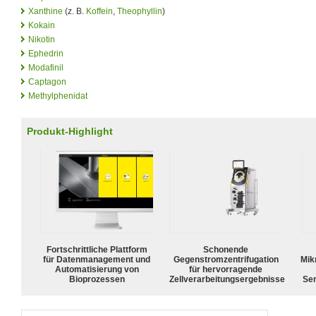
Xanthine
(z. B.
Koffein
,
Theophyllin
)
Kokain
Nikotin
Ephedrin
Modafinil
Captagon
Methylphenidat
Produkt-Highlight
Fortschrittliche Plattform
Schonende
für Datenmanagement und
Gegenstromzentrifugation
Mik
Automatisierung von
für hervorragende
Bioprozessen
Zellverarbeitungsergebnisse
Sen