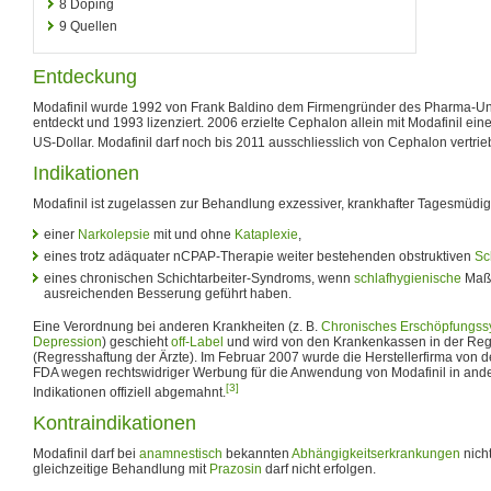
8
Doping
9
Quellen
Entdeckung
Modafinil wurde 1992 von Frank Baldino dem Firmengründer des Pharma-
entdeckt und 1993 lizenziert. 2006 erzielte Cephalon allein mit Modafinil ei
US-Dollar. Modafinil darf noch bis 2011 ausschliesslich von Cephalon vertr
Indikationen
Modafinil ist zugelassen zur Behandlung exzessiver, krankhafter Tagesmüdigk
einer
Narkolepsie
mit und ohne
Kataplexie
,
eines trotz adäquater nCPAP-Therapie weiter bestehenden obstruktiven
Sc
eines chronischen Schichtarbeiter-Syndroms, wenn
schlafhygienische
Maßn
ausreichenden Besserung geführt haben.
Eine Verordnung bei anderen Krankheiten (z. B.
Chronisches Erschöpfungs
Depression
) geschieht
off-Label
und wird von den Krankenkassen in der Regel
(Regresshaftung der Ärzte). Im Februar 2007 wurde die Herstellerfirma von 
FDA wegen rechtswidriger Werbung für die Anwendung von Modafinil in and
[3]
Indikationen offiziell abgemahnt.
Kontraindikationen
Modafinil darf bei
anamnestisch
bekannten
Abhängigkeitserkrankungen
nich
gleichzeitige Behandlung mit
Prazosin
darf nicht erfolgen.