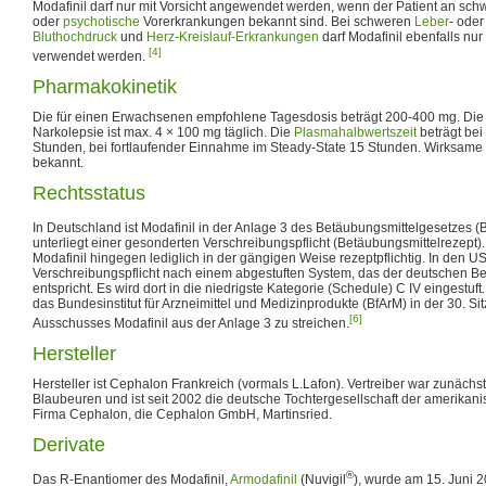
Modafinil darf nur mit Vorsicht angewendet werden, wenn der Patient an sch
oder
psychotische
Vorerkrankungen bekannt sind. Bei schweren
Leber
- ode
Bluthochdruck
und
Herz-Kreislauf-Erkrankungen
darf Modafinil ebenfalls nur
[4]
verwendet werden.
Pharmakokinetik
Die für einen Erwachsenen empfohlene Tagesdosis beträgt 200-400 mg. Die
Narkolepsie ist max. 4 × 100 mg täglich. Die
Plasmahalbwertszeit
beträgt be
Stunden, bei fortlaufender Einnahme im Steady-State 15 Stunden. Wirksame
bekannt.
Rechtsstatus
In Deutschland ist Modafinil in der Anlage 3 des Betäubungsmittelgesetzes (B
unterliegt einer gesonderten Verschreibungspflicht (Betäubungsmittelrezept).
Modafinil hingegen lediglich in der gängigen Weise rezeptpflichtig. In den US
Verschreibungspflicht nach einem abgestuften System, das der deutschen B
entspricht. Es wird dort in die niedrigste Kategorie (Schedule) C IV eingestuf
das Bundesinstitut für Arzneimittel und Medizinprodukte (BfArM) in der 30. S
[6]
Ausschusses Modafinil aus der Anlage 3 zu streichen.
Hersteller
Hersteller ist Cephalon Frankreich (vormals L.Lafon). Vertreiber war zunäch
Blaubeuren und ist seit 2002 die deutsche Tochtergesellschaft der amerika
Firma Cephalon, die Cephalon GmbH, Martinsried.
Derivate
®
Das R-Enantiomer des Modafinil,
Armodafinil
(Nuvigil
), wurde am 15. Juni 