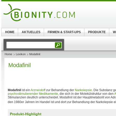
HOME
AKTUELLES
FIRMEN & START-UPS
PRODUKTE
W
Home
Lexikon
Modafinil
Modafinil
Modafinil
ist ein
Arzneistoff
zur Behandlung der
Narkolepsie
. Die Substanz g
psychostimulierender Medikamente
, die sich in der Molekülstruktur von den
A
Stimulanzien deutlich unterscheidet. Modafinil ist der Hauptmetabolit von Adraf
den 1980er Jahren im Handel ist und dort zur Behandlung der Narkolepsie ei
Produkt-Highlight