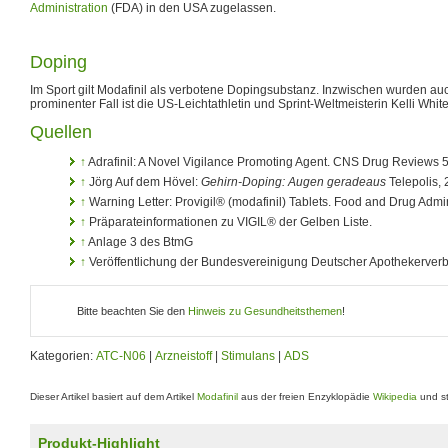
Administration
(FDA) in den USA zugelassen.
Doping
Im Sport gilt Modafinil als verbotene Dopingsubstanz. Inzwischen wurden au
prominenter Fall ist die US-Leichtathletin und Sprint-Weltmeisterin Kelli White
Quellen
↑
Adrafinil: A Novel Vigilance Promoting Agent. CNS Drug Reviews 5
↑
Jörg Auf dem Hövel:
Gehirn-Doping: Augen geradeaus
Telepolis, 
↑
Warning Letter: Provigil® (modafinil) Tablets. Food and Drug Admin
↑
Präparateinformationen zu VIGIL® der Gelben Liste.
↑
Anlage 3 des BtmG
↑
Veröffentlichung der Bundesvereinigung Deutscher Apothekerver
Bitte beachten Sie den
Hinweis zu Gesundheitsthemen
!
Kategorien:
ATC-N06
|
Arzneistoff
|
Stimulans
|
ADS
Dieser Artikel basiert auf dem Artikel
Modafinil
aus der freien Enzyklopädie
Wikipedia
und st
Produkt-Highlight