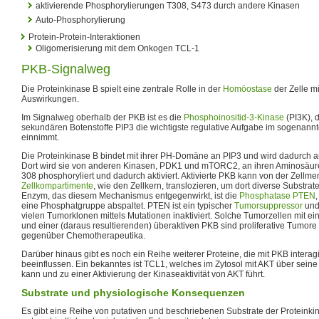
aktivierende Phosphorylierungen T308, S473 durch andere Kinasen
Auto-Phosphorylierung
Protein-Protein-Interaktionen
Oligomerisierung mit dem Onkogen TCL-1
PKB-Signalweg
Die Proteinkinase B spielt eine zentrale Rolle in der
Homöostase
der Zelle m
Auswirkungen.
Im Signalweg oberhalb der PKB ist es die
Phosphoinositid-3-Kinase
(PI3K), 
sekundären Botenstoffe PIP3 die wichtigste regulative Aufgabe im sogenan
einnimmt.
Die Proteinkinase B bindet mit ihrer PH-Domäne an PIP3 und wird dadurch 
Dort wird sie von anderen Kinasen, PDK1 und mTORC2, an ihren Aminosäur
308 phosphoryliert und dadurch aktiviert. Aktivierte PKB kann von der Zellm
Zellkompartimente
, wie den Zellkern, translozieren, um dort diverse Substrat
Enzym, das diesem Mechanismus entgegenwirkt, ist die
Phosphatase
PTEN
eine Phosphatgruppe abspaltet. PTEN ist ein typischer
Tumorsuppressor
und
vielen Tumorklonen mittels Mutationen inaktiviert. Solche Tumorzellen mit ein
und einer (daraus resultierenden) überaktiven PKB sind proliferative Tumore 
gegenüber Chemotherapeutika.
Darüber hinaus gibt es noch ein Reihe weiterer Proteine, die mit PKB interagie
beeinflussen. Ein bekanntes ist TCL1, welches im Zytosol mit AKT über sei
kann und zu einer Aktivierung der Kinaseaktivität von AKT führt.
Substrate und physiologische Konsequenzen
Es gibt eine Reihe von putativen und beschriebenen Substrate der Proteinki