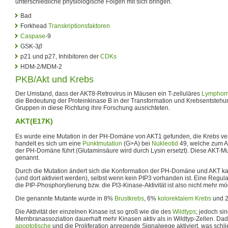
unterschiedliche physiologische Folgen mit sich bringen.
Bad
Forkhead
Transkriptionsfaktoren
Caspase
-9
GSK-3
β
p21 und p27, Inhibitoren der
CDKs
HDM-2/MDM-2
PKB/Akt und Krebs
Der Umstand, dass der AKT8-Retrovirus in Mäusen ein T-zelluläres
Lympho
die Bedeutung der Proteinkinase B in der Transformation und Krebsentstehun
Gruppen in diese Richtung ihre Forschung ausrichteten.
AKT(E17K)
Es wurde eine Mutation in der PH-Domäne von AKT1 gefunden, die Krebs v
handelt es sich um eine
Punktmutation
(G>A) bei
Nukleotid
49, welche zum A
der PH-Domäne führt (Glutaminsäure wird durch Lysin ersetzt). Diese AKT-M
genannt.
Durch die Mutation ändert sich die Konformation der PH-Domäne und AKT 
(und dort aktiviert werden), selbst wenn kein PIP3 vorhanden ist. Eine Regul
die PIP-Phosphorylierung bzw. die PI3-Kinase-Aktivität ist also nicht mehr mö
Die genannte Mutante wurde in 8%
Brustkrebs
, 6%
kolorektalem Krebs
und 
Die Aktivität der einzelnen Kinase ist so groß wie die des
Wildtyps
; jedoch si
Membranassoziation dauerhaft mehr Kinasen aktiv als in Wildtyp-Zellen. Dad
apoptotische
und die Proliferation anregende Signalwege aktiviert, was schli