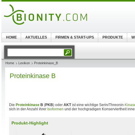
HOME
AKTUELLES
FIRMEN & START-UPS
PRODUKTE
W
Home
Lexikon
Proteinkinase_B
Proteinkinase B
Die
Proteinkinase
B
(
PKB
) oder
AKT
ist eine wichtige Serin/Threonin-
Kinas
sich in der Anzahl ihrer
Isoformen
und der hochgradigen Konserviertheit inne
Produkt-Highlight