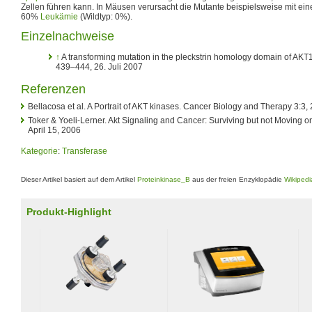
Zellen führen kann. In Mäusen verursacht die Mutante beispielsweise mit ein
60%
Leukämie
(Wildtyp: 0%).
Einzelnachweise
↑
A transforming mutation in the pleckstrin homology domain of AKT1 
439–444, 26. Juli 2007
Referenzen
Bellacosa et al. A Portrait of AKT kinases. Cancer Biology and Therapy 3:3
Toker & Yoeli-Lerner. Akt Signaling and Cancer: Surviving but not Moving o
April 15, 2006
Kategorie
:
Transferase
Dieser Artikel basiert auf dem Artikel
Proteinkinase_B
aus der freien Enzyklopädie
Wikipedi
Produkt-Highlight