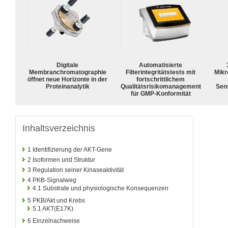
Digitale
Automatisierte
Membranchromatographie
Filterintegritätstests mit
Mikr
öffnet neue Horizonte in der
fortschrittlichem
Proteinanalytik
Qualitätsrisikomanagement
Sens
für GMP-Konformität
Inhaltsverzeichnis
1
Identifizierung der AKT-Gene
2
Isoformen und Struktur
3
Regulation seiner Kinaseaktivität
4
PKB-Signalweg
4.1
Substrate und physiologische Konsequenzen
5
PKB/Akt und Krebs
5.1
AKT(E17K)
6
Einzelnachweise