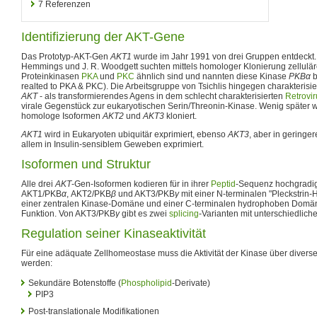
7
Referenzen
Identifizierung der AKT-Gene
Das Prototyp-AKT-Gen
AKT1
wurde im Jahr 1991 von drei Gruppen entdeckt.
Hemmings und J. R. Woodgett suchten mittels homologer Klonierung zellulär
Proteinkinasen
PKA
und
PKC
ähnlich sind und nannten diese Kinase
PKBα
b
realted to PKA & PKC). Die Arbeitsgruppe von Tsichlis hingegen charakterisier
AKT
- als transformierendes Agens in dem schlecht charakterisierten
Retrovir
virale Gegenstück zur eukaryotischen Serin/Threonin-Kinase. Wenig später
homologe Isoformen
AKT2
und
AKT3
kloniert.
AKT1
wird in Eukaryoten ubiquitär exprimiert, ebenso
AKT3
, aber in gering
allem in Insulin-sensiblem Geweben exprimiert.
Isoformen und Struktur
Alle drei
AKT
-Gen-Isoformen kodieren für in ihrer
Peptid
-Sequenz hochgradi
AKT1/PKB
α
, AKT2/PKB
β
und AKT3/PKB
γ
mit einer N-terminalen "Pleckstrin
einer zentralen Kinase-Domäne und einer C-terminalen hydrophoben Domäne
Funktion. Von AKT3/PKB
γ
gibt es zwei
splicing
-Varianten mit unterschiedlic
Regulation seiner Kinaseaktivität
Für eine adäquate Zellhomeostase muss die Aktivität der Kinase über divers
werden:
Sekundäre Botenstoffe (
Phospholipid
-Derivate)
PIP3
Post-translationale Modifikationen