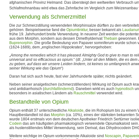
afghanischen Provinz Helmand. Das übersteigt den weltweiten Verbrauch u
Schlafmohnanbau wird etwa das Zehnfache im Vergleich zum Weizenanbau 
Verwendung als Schmerzmittel
Die zur Schmerzstillung verwendeten Morphinsalze dürften zu den verbreite
gehören. Beispielsweise fand die
Opiumtinktur
, besser bekannt als
Laudanu
frühe 19. Jahrhundert breite Verwendung. In neuerer Zeit werden die potente
aus dem Morphin, sondern aus dessen Dimethylderivat
Thebain
gewonnen. Be
Buprenorphin
. Die große Bedeutung von Papaver somniferum wurde schon 
(1624-1689), dem „englischen Hippokrates“, hervorgehoben:
„
Among the remedies which it has pleased Almighty God to give to man to reli
universal and so efficacious as opium.
“ (dt: „
Unter all den Mitteln, die es dem
zu geben, auf dass wir unsere Leiden lindern, ist keines so umfangreich anwe
seiner Wirkung wie das Opium
“)
Daran hat sich auch heute, fast vier Jahrhunderte später, nichts geändert.
Neben seiner analgetischen (schmerzstillenden) Wirkung ist Opium auch k
und antidiarrhoisch (
durchfalllindernd
). Daneben wirkt es auch
hypnotisch
un
besonders in asiatischen Ländern als
Rauschmittel
verwendet wird.
Bestandteile von Opium
Opium enthält 37 unterschiedliche
Alkaloide
, die im Rohopium bis zu einem 
Hauptbestandteil ist das
Morphin
(ca. 10%), eines der stärksten bekannten S
wurde 1804 erstmals von dem deutschen Apotheker Friedrich Sertürner isolie
Codein
das am häufigsten pharmakologisch verwendete Opiumalkaloid sein
als hustenstillendes Mittel Verwendung, sein Derivat, das Dihydrocodein DHC
Weitere wichtige im Opium vorkommende Alkaloide sind
Noscapin
,
Papaveri