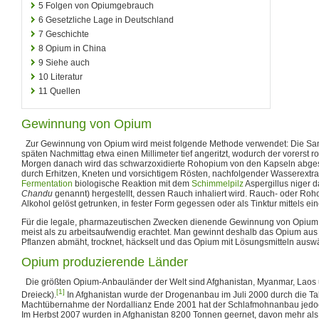
5
Folgen von Opiumgebrauch
6
Gesetzliche Lage in Deutschland
7
Geschichte
8
Opium in China
9
Siehe auch
10
Literatur
11
Quellen
Gewinnung von Opium
Zur Gewinnung von Opium wird meist folgende Methode verwendet: Die S
späten Nachmittag etwa einen Millimeter tief angeritzt, wodurch der vorerst ros
Morgen danach wird das schwarzoxidierte Rohopium von den Kapseln abges
durch Erhitzen, Kneten und vorsichtigem Rösten, nachfolgender Wasserextr
Fermentation
biologische Reaktion mit dem
Schimmelpilz
Aspergillus niger
Chandu
genannt) hergestellt, dessen Rauch inhaliert wird. Rauch- oder Ro
Alkohol gelöst getrunken, in fester Form gegessen oder als Tinktur mittels eine
Für die legale, pharmazeutischen Zwecken dienende Gewinnung von Opium,
meist als zu arbeitsaufwendig erachtet. Man gewinnt deshalb das Opium au
Pflanzen abmäht, trocknet, häckselt und das Opium mit Lösungsmitteln ausw
Opium produzierende Länder
Die größten Opium-Anbauländer der Welt sind Afghanistan, Myanmar, Laos
[1]
Dreieck).
In Afghanistan wurde der Drogenanbau im Juli 2000 durch die Tal
Machtübernahme der Nordallianz Ende 2001 hat der Schlafmohnanbau jedo
Im Herbst 2007 wurden in Afghanistan 8200 Tonnen geernet, davon mehr als d