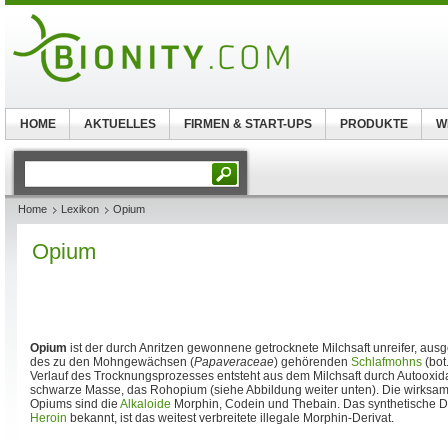
HOME
AKTUELLES
FIRMEN & START-UPS
PRODUKTE
W
Home
Lexikon
Opium
Opium
Opium
ist der durch Anritzen gewonnene getrocknete Milchsaft unreifer, 
des zu den Mohngewächsen (
Papaveraceae
) gehörenden
Schlafmohns
(bot
Verlauf des Trocknungsprozesses entsteht aus dem Milchsaft durch Autooxida
schwarze Masse, das Rohopium (siehe Abbildung weiter unten). Die wirksa
Opiums sind die
Alkaloide
Morphin, Codein und Thebain. Das synthetische Di
Heroin
bekannt, ist das weitest verbreitete illegale Morphin-Derivat.