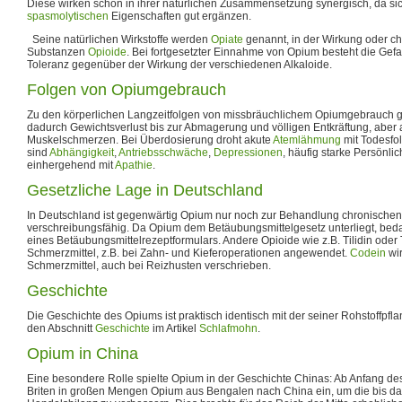
Diese wirken schon in ihrer natürlichen Zusammensetzung synergisch, da si
spasmolytischen
Eigenschaften gut ergänzen.
Seine natürlichen Wirkstoffe werden
Opiate
genannt, in der Wirkung oder ch
Substanzen
Opioide
. Bei fortgesetzter Einnahme von Opium besteht die Gef
Toleranz gegenüber der Wirkung der verschiedenen Alkaloide.
Folgen von Opiumgebrauch
Zu den körperlichen Langzeitfolgen von missbräuchlichem Opiumgebrauch ge
dadurch Gewichtsverlust bis zur Abmagerung und völligen Entkräftung, aber 
Muskelschmerzen. Bei Überdosierung droht akute
Atemlähmung
mit Todesfo
sind
Abhängigkeit
,
Antriebsschwäche
,
Depressionen
, häufig starke Persönl
einhergehend mit
Apathie
.
Gesetzliche Lage in Deutschland
In Deutschland ist gegenwärtig Opium nur noch zur Behandlung chronischen
verschreibungsfähig. Da Opium dem Betäubungsmittelgesetz unterliegt, bed
eines Betäubungsmittelrezeptformulars. Andere Opioide wie z.B. Tilidin oder
Schmerzmittel, z.B. bei Zahn- und Kieferoperationen angewendet.
Codein
wir
Schmerzmittel, auch bei Reizhusten verschrieben.
Geschichte
Die Geschichte des Opiums ist praktisch identisch mit der seiner Rohstoffpfl
den Abschnitt
Geschichte
im Artikel
Schlafmohn
.
Opium in China
Eine besondere Rolle spielte Opium in der Geschichte Chinas: Ab Anfang des
Briten in großen Mengen Opium aus Bengalen nach China ein, um die bis dah