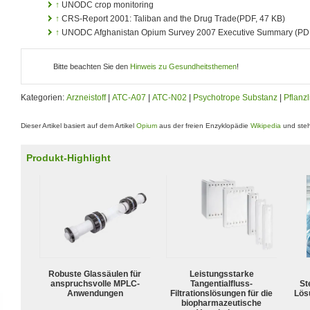
↑
UNODC crop monitoring
↑
CRS
-Report 2001: Taliban and the Drug Trade(PDF, 47 KB)
↑
UNODC Afghanistan Opium Survey 2007 Executive Summary (PDF
Bitte beachten Sie den
Hinweis zu Gesundheitsthemen
!
Kategorien:
Arzneistoff
|
ATC-A07
|
ATC-N02
|
Psychotrope Substanz
|
Pflanz
Dieser Artikel basiert auf dem Artikel
Opium
aus der freien Enzyklopädie
Wikipedia
und steh
Produkt-Highlight
Robuste Glassäulen für
Leistungsstarke
anspruchsvolle MPLC-
Tangentialfluss-
Ste
Anwendungen
Filtrationslösungen für die
Lös
biopharmazeutische