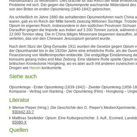
Handelsbilanz zu verbessern. Dies brachte für das Reich der Mitte erheblich
Probleme mit sich. Der gegen die Opiumimporte wachsende Widerstand des K
von den Briten im ersten Opiumkrieg (1840-1842) gebrochen.
Als schließlich im Jahre 1880 die anhaltenden Opiumeinfuhren nach China 
waren, gab es im Reich der Mitte bereits zwanzig Millionen Süchtige. Trotzd
Opium im eigenen Reich, insbesondere in den südlichen Provinzen Sichua
Daraufhin gingen die Importe aus Indien auf 3.200 Tonnen zurück, während d
22.000 Tonnen stieg. Die in China tätigen Missionare begannen daraufhin, al
verteilen, das von den Chinesen
Jesusopium
genannt wurde.
Nach dem Sturz der Qing-Dynastie 1911 wurden die Gesetze gegen Opium ver
der Opiumhandel bis in die 1920er Jahre eine erhebliche Rolle, als die Guom
Finanzierung von Waffenimporten entdeckte. Die endgültige Eindämmung d
konsums gelang indes erst Mao Zedong. Eine stärkere Rolle spielte Opium w
britischen Kronkolonie Hongkong, wo es aber auch mit anderen inzwische
Drogen wie
Heroin
konkurrierte.
Siehe auch
Opiumkriege - Erster Opiumkrieg (1839-1842) - Zweiter Opiumkrieg (1856-186
Kompanie - Vertrag von Nanking - Der Opiumkrieg (Film) - Hongkong – Ungle
Literatur
Werner Pieper (Hrsg.):
Die Geschichte des O.
. Pieper's MedienXperimente
930442-33-7
Matthias Seefelder:
Opium. Eine Kulturgeschichte.
3. Aufl., Ecomed, Lands
65080-X
Quellen