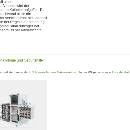
it einer
 Maßnahme wird der
nen Katheter aufgefüllt. Die
Bauchwand bis in die
r verschlechtert sich oder ist
 in der Regel die
Entbindung
gsinduktion durchgeführt
er muss per Kaiserschnitt
ynäkologie und Geburtshilfe
ia
und steht unter der
GNU-Lizenz für freie Dokumentation
. In der Wikipedia ist eine
Liste der Aut