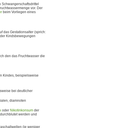
en Schwangerschaftsdrittel
 Fruchtwassermenge vor. Der
er
beim Vorliegen eines
f das Gestationsalter (sprich:
 der Kindsbewegungen
rch den das Fruchtwasser die
 Kindes, beispielsweise
lsweise bei deutlicher
rialen, diamnoten
k
oder
Nikotinkonsum
der
 durchblutet werden und
raschallwellen (je weniger