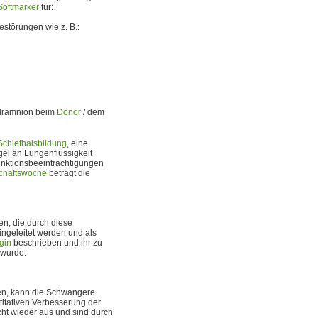
Softmarker
für:
störungen wie z. B.:
ydramnion beim
Donor
/ dem
Schiefhalsbildung
, eine
l an Lungenflüssigkeit
unktionsbeeinträchtigungen
chaftswoche
beträgt die
n, die durch diese
ngeleitet werden und als
gin
beschrieben und ihr zu
 wurde.
en, kann die Schwangere
titativen Verbesserung der
ht wieder aus und sind durch