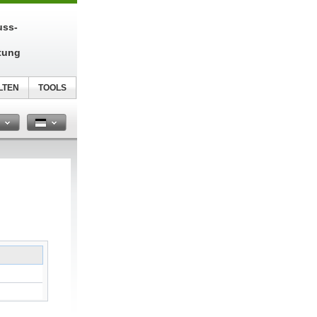
uss-
tung
LTEN
TOOLS
n