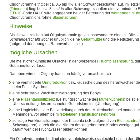
Oligohydramnie tritt bei ca. 0,5 bis 4% aller Schwangerschaften auf. Im letzt
(
Trimenon
) liegt bei ca. 3 bis 5% aller Schwangerschaften eine verminderte
ICD-10
-Code O41.0 wird angegeben bei der Betreuung der
werdenden Mutt
Oligohydramnions (ohne
Blasensprung
).
Hinweise
Als Hinweiszeichen auf Oligohydramnie gelten insbesondere eine mit Blick au
Schwangerschaftswoche
) unüblich kleine
Gebärmutter
und die Reduzierung
(aufgrund der beengten Raumverhältnisse).
mögliche Ursachen
Die meist offenkundigste Ursache ist der (vorzeitige)
Fruchtblasensprung
, du
Gebärmutter verlässt.
Daneben wird ein Oligohydramnion häufig verursacht durch
eine verminderte
Urinproduktion
bzw. -ausscheidung des heranwachsenden
beim Potter-Syndrom
eine sehr starke Wachstumsverzögerung des Babys
eine
Plazentainsuffizienz
(Leistungsschwäche des
Mutterkuchens
) beispie
Überschreitung des errechneten Geburtstermins (Übertragung)
eine Ungleichheit der Blutverteilung durch den Mutterkuchen bei monocho
Mehrlingen, vor allem beim
fetofetalen Transfusionssyndrom
sonstige Funktionsstörungen der Plazenta (z.B. aufgrund von
Bluthochdruc
Schwangeren), durch die die Nieren des ungeborenen Kindes weniger gut
darum weniger Fruchtwasser bilden können
Ein Oligohydramnion bedingt eine vergleichsweise schlechte Leitung der Ult