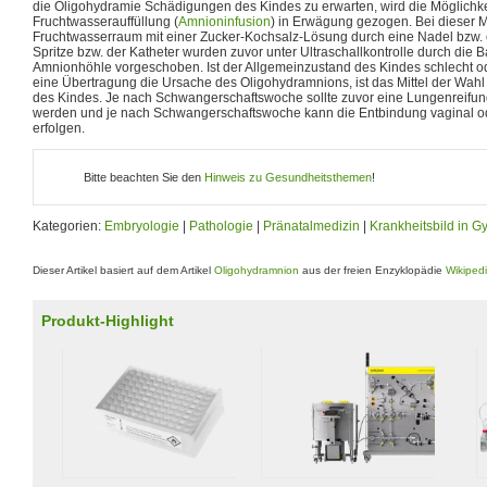
die Oligohydramie Schädigungen des Kindes zu erwarten, wird die Möglichke
Fruchtwasserauffüllung (
Amnioninfusion
) in Erwägung gezogen. Bei dieser
Fruchtwasserraum mit einer Zucker-Kochsalz-Lösung durch eine Nadel bzw. ei
Spritze bzw. der Katheter wurden zuvor unter Ultraschallkontrolle durch die 
Amnionhöhle vorgeschoben. Ist der Allgemeinzustand des Kindes schlecht ode
eine Übertragung die Ursache des Oligohydramnions, ist das Mittel der Wahl
des Kindes. Je nach Schwangerschaftswoche sollte zuvor eine Lungenreifun
werden und je nach Schwangerschaftswoche kann die Entbindung vaginal od
erfolgen.
Bitte beachten Sie den
Hinweis zu Gesundheitsthemen
!
Kategorien:
Embryologie
|
Pathologie
|
Pränatalmedizin
|
Krankheitsbild in G
Dieser Artikel basiert auf dem Artikel
Oligohydramnion
aus der freien Enzyklopädie
Wikiped
Produkt-Highlight