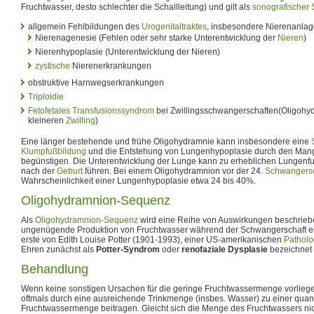
Fruchtwasser, desto schlechter die Schallleitung) und gilt als
sonografischer 
allgemein Fehlbildungen des
Urogenitaltraktes
, insbesondere Nierenanlage
Nierenagenesie (Fehlen oder sehr starke Unterentwicklung der
Nieren
)
Nierenhypoplasie (Unterentwicklung der Nieren)
zystische
Nierenerkrankungen
obstruktive Harnwegserkrankungen
Triploidie
Fetofetales Transfusionssyndrom
bei Zwillingsschwangerschaften(Oligoh
kleineren
Zwilling
)
Eine länger bestehende und frühe Oligohydramnie kann insbesondere eine
Klumpfußbildung
und die Entstehung von Lungenhypoplasie durch den Mange
begünstigen. Die Unterentwicklung der Lunge kann zu erheblichen Lungenf
nach der
Geburt
führen. Bei einem Oligohydramnion vor der 24.
Schwangers
Wahrscheinlichkeit einer Lungenhypoplasie etwa 24 bis 40%.
Oligohydramnion-Sequenz
Als
Oligohydramnion-Sequenz
wird eine Reihe von Auswirkungen beschriebe
ungenügende Produktion von Fruchtwasser während der Schwangerschaft ei
erste von Edith Louise Potter (1901-1993), einer US-amerikanischen
Patholo
Ehren zunächst als
Potter-Syndrom
oder
renofaziale Dysplasie
bezeichnet
Behandlung
Wenn keine sonstigen Ursachen für die geringe Fruchtwassermenge vorlieg
oftmals durch eine ausreichende Trinkmenge (insbes. Wasser) zu einer quan
Fruchtwassermenge beitragen. Gleicht sich die Menge des Fruchtwassers nic