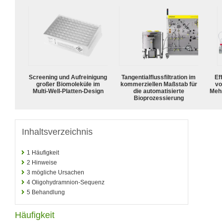
Screening und Aufreinigung
Tangentialflussfiltration im
Ef
großer Biomoleküle im
kommerziellen Maßstab für
vo
Multi-Well-Platten-Design
die automatisierte
Meh
Bioprozessierung
Inhaltsverzeichnis
1
Häufigkeit
2
Hinweise
3
mögliche Ursachen
4
Oligohydramnion-Sequenz
5
Behandlung
Häufigkeit