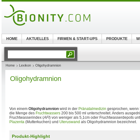
HOME
AKTUELLES
FIRMEN & START-UPS
PRODUKTE
W
Home
Lexikon
Oligohydramnion
Oligohydramnion
Von einem
Oligohydramnion
wird in der
Pränatalmedizin
gesprochen, wenn 
die Menge des
Fruchtwassers
200 bis 500 ml unterschreitet. Anders ausgedr
Fruchtwasserindex (
AFI
) von weniger als 5,1cm oder Fruchtwasserdepots u
Plazenta
(Mutterkuchen) und
Uteruswand
als Oligohydramnion bezeichnet.
Produkt-Highlight