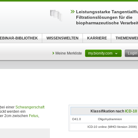
Leistungsstarke Tangentialfl
Filtrationslösungen für die
biopharmazeutische Verarbei
EBINAR-BIBLIOTHEK
WISSENSWELTEN
KARRIERE
THEMENWE
Meine Merkliste
my.bionity.com
Logi
bei einer
Schwangerschaft
Klassifikation nach
ICD-10
ückt werden ein
nter 2cm zwischen
Fetus
,
O41.0
Oligohydramnion
ICD-10 online (WHO-Version 2006)