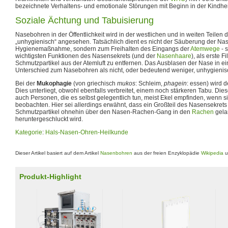
bezeichnete Verhaltens- und emotionale Störungen mit Beginn in der Kindhe
Soziale Ächtung und Tabuisierung
Nasebohren in der Öffentlichkeit wird in der westlichen und in weiten Teilen d
„unhygienisch“ angesehen. Tatsächlich dient es nicht der Säuberung der Nas
Hygienemaßnahme, sondern zum Freihalten des Eingangs der
Atemwege
- s
wichtigsten Funktionen des Nasensekrets (und der
Nasenhaare
), als erste F
Schmutzpartikel aus der Atemluft zu entfernen. Das Ausblasen der Nase in ei
Unterschied zum Nasebohren als nicht, oder bedeutend weniger, unhygienis
Bei der
Mukophagie
(von griechisch
mukos
: Schleim,
phagein
: essen) wird 
Dies unterliegt, obwohl ebenfalls verbreitet, einem noch stärkeren Tabu. Dies
auch Personen, die es selbst gelegentlich tun, meist Ekel empfinden, wenn s
beobachten. Hier sei allerdings erwähnt, dass ein Großteil des Nasensekret
Schmutzpartikel ohnehin über den Nasen-Rachen-Gang in den
Rachen
gela
heruntergeschluckt wird.
Kategorie
:
Hals-Nasen-Ohren-Heilkunde
Dieser Artikel basiert auf dem Artikel
Nasenbohren
aus der freien Enzyklopädie
Wikipedia
u
Produkt-Highlight