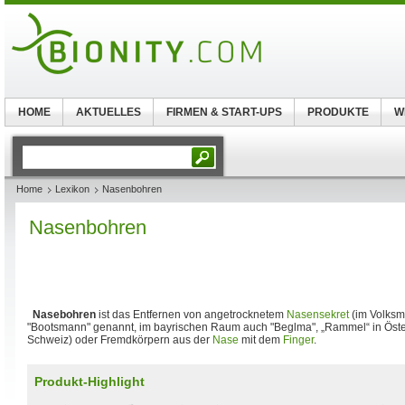
HOME
AKTUELLES
FIRMEN & START-UPS
PRODUKTE
W
Home
Lexikon
Nasenbohren
Nasenbohren
Nasebohren
ist das Entfernen von angetrocknetem
Nasensekret
(im Volksm
"Bootsmann" genannt, im bayrischen Raum auch "Beglma", „Rammel“ in Öster
Schweiz) oder Fremdkörpern aus der
Nase
mit dem
Finger
.
Produkt-Highlight