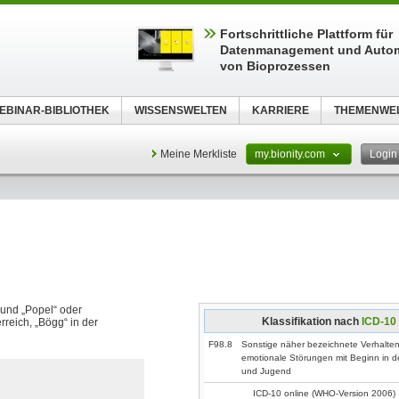
Fortschrittliche Plattform für
Datenmanagement und Autom
von Bioprozessen
EBINAR-BIBLIOTHEK
WISSENSWELTEN
KARRIERE
THEMENWE
Meine Merkliste
my.bionity.com
Logi
und „Popel“ oder
Klassifikation nach
ICD-10
reich, „Bögg“ in der
F98.8
Sonstige näher bezeichnete Verhalte
emotionale Störungen mit Beginn in d
und Jugend
ICD-10 online (WHO-Version 2006)