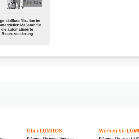
gentialflussfiltration im
merziellen Maßstab für
die automatisierte
Bioprozessierung
Über LUMITOS
Werben bei LUM
erte
Erfahren Sie mehr über das
Erfahren Sie, wie LUMI