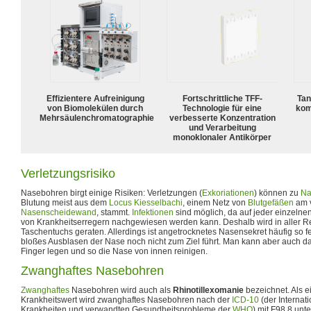
Effizientere Aufreinigung
Fortschrittliche TFF-
Tan
von Biomolekülen durch
Technologie für eine
kom
Mehrsäulenchromatographie
verbesserte Konzentration
und Verarbeitung
monoklonaler Antikörper
Verletzungsrisiko
Nasebohren birgt einige Risiken: Verletzungen (
Exkoriationen
) können zu
Na
Blutung meist aus dem
Locus Kiesselbachi
, einem Netz von
Blutgefäßen
am v
Nasenscheidewand
, stammt.
Infektionen
sind möglich, da auf jeder einzelne
von Krankheitserregern nachgewiesen werden kann. Deshalb wird in aller R
Taschentuchs geraten. Allerdings ist angetrocknetes Nasensekret häufig so fe
bloßes Ausblasen der Nase noch nicht zum Ziel führt. Man kann aber auch 
Finger legen und so die Nase von innen reinigen.
Zwanghaftes Nasebohren
Zwanghaftes
Nasebohren wird auch als
Rhinotillexomanie
bezeichnet. Als e
Krankheitswert wird zwanghaftes Nasebohren nach der
ICD-10
(der Internati
Krankheiten und verwandten Gesundheitsprobleme der
WHO
) mit F98.8 unt