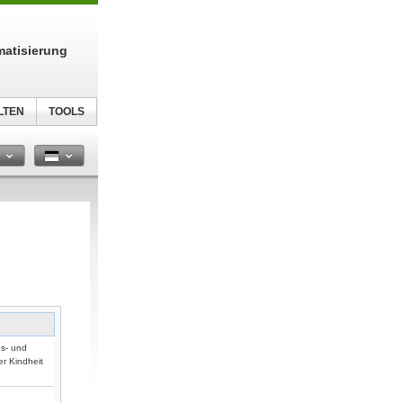
atisierung
LTEN
TOOLS
n
ns- und
er Kindheit