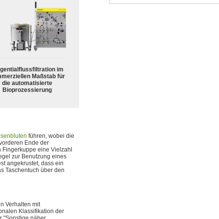
gentialflussfiltration im
merziellen Maßstab für
die automatisierte
Bioprozessierung
senbluten
führen, wobei die
orderen Ende der
n Fingerkuppe eine Vielzahl
egel zur Benutzung eines
st angekrustet, dass ein
das Taschentuch über den
in Verhalten mit
onalen Klassifikation der
er "Sonstige näher