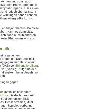
 können und somit auch
olysierten Babynahrungen ist
n Babynahrungen auf Basis von
 sind jedoch ebenfalls sehr
chte Wirkungen haben können.
htem Allergie-Risiko, nicht
. Lebensjahr heraus. Da diese
haben, kann es dann oft zu
 sich dann auch in anderen
Dieses Phänomen wird auch
nalter
 keine genuinen
ng gegen die Nahrungsmittel
rung gegen zum Beispiel ein
e
(OAS) bei
Birkenallergikern
,
 v 1, vorliegt. Aufgrund der
enallergikern beim Verzehr von
eten.
erungen gegen
Hier kommt es besonders
Schock
. Deshalb muss auf
ht auf den ersten Blick
mes, Dessertcremes, Müsli-
eugen komplett verbannt
eilt werden, ausreichen, um