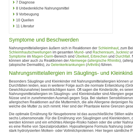
7
Diagnose
8
Unbedenkliche Nahrungsmittel
9
Vorbeugung
10
Quellen
11
Literatur
Symptome und Beschwerden
Nahrungsmittelallergien äußern sich in Reaktionen der
Schleimhaut
, zum Be
Schleimhautschwellungen
im gesamten
Mund
- und
Rachenraum
,
Juckreiz
un
Symptome
im
Magen
-
Darm
-Bereich sind
Übelkeit
,
Erbrechen
und
Durchfall
.
können aber auch zu Reaktionen der
Atemwege
(
allergische Rhinitis
), (alle
(atopische Dermatitis), zu
Gelenkerkrankungen
(
Arthritis
) führen.
Nahrungsmittelallergien im Säuglings- und Kleinkind
Besonders Säuglinge und Kleinkinder mit Nahrungsmittelallergien können u
Durchfällen leiden, was in weiterer Folge auch die normale Entwicklung (G
Gewichtszunahme) beeinträchtigen kann. Oft sagen die Kinderärzte, es seien
Nahrungsmittelallergien im Säuglings- und Kleinkindalter sind Allergien gegen 
Nüsse und in zunehmenden Ausmaß gegen Soja. Bei starken Sensibilisieru
allergischen Reaktionen auf die Muttermilch, die alle Allergene derjenigen N
welche die Mutter zu sich nimmt. Hier sind der Phantasie keine Grenzen gese
Die optimale Ernährung für Neugeborene ist das ausschließliche Stillen wäh
sechs Lebensmonate. Für die Ernährung von Säuglingen und Kleinkindern, die
werden können und ein erhöhtes Allergie-Risiko haben oder die unter Nahrung
es eine Reihe von Spezialprodukten. Hypoallergene Formula Nahrung (oder
stark hydrolysierten Molken- oder Vollmilchproteinen. Hier liegen sämtliche P