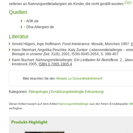
[1]
[2]
seltener an Nahrungsmittelallergien als Kinder, die nicht gestillt wurden.
Quellen
↑
AOK.de
↑
Dha-Allergien.de
Literatur
Arnold Hilgers, Inge Hoffmann:
Food Intolerance
. Mosaik, München 1997,
I
Hans Steinhart, Angelika Peschke, Katy Zunker:
Lebensmittelallergie – eine
Biologie in unserer Zeit.
31(6), 2001, ISSN 0045-205X, S. 398-407
Karin Buchart:
Nahrungsmittelallergie. Ein Leitfaden für Betroffene.
2., über
Innsbruck 2005,
ISBN 3-7065-1905-4
Bitte beachten Sie den
Hinweis zu Gesundheitsthemen
!
Kategorien:
Allergologie
|
Ernährungsbedingte Erkrankung
Dieser Artikel basiert auf dem Artikel
Nahrungsmittelallergie
aus der freien Enzyklopädie
Wi
verfügbar.
Produkt-Highlight