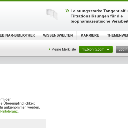
Leistungsstarke Tangentialfl
Filtrationslösungen für die
biopharmazeutische Verarbei
EBINAR-BIBLIOTHEK
WISSENSWELTEN
KARRIERE
THEMENWE
Meine Merkliste
my.bionity.com
Logi
orm der
che Überempfindlichkeit
t ihr aufgenommen werden.
-Intoleranz
.