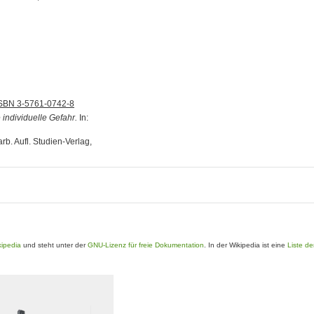
SBN 3-5761-0742-8
 individuelle Gefahr.
In:
arb. Aufl. Studien-Verlag,
kipedia
und steht unter der
GNU-Lizenz für freie Dokumentation
. In der Wikipedia ist eine
Liste de