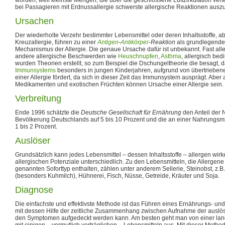
bei Passagieren mit Erdnussallergie schwerste allergische Reaktionen ausz
Ursachen
Der wiederholte Verzehr bestimmter Lebensmittel oder deren Inhaltsstoffe, 
Kreuzallergie, führen zu einer
Antigen
-
Antikörper
-Reaktion
als grundlegend
Mechanismus der Allergie. Die genaue Ursache dafür ist unbekannt. Fast alle
andere allergische Beschwerden wie
Heuschnupfen
,
Asthma
, allergisch be
wurden Theorien erstellt, so zum Beispiel die Dschungeltheorie die besagt, 
Immunsystems
besonders in jungen Kinderjahren, aufgrund von übertrieben
einer Allergie fördert, da sich in dieser Zeit das Immunsystem ausprägt. Abe
Medikamenten und exotischen Früchten können Ursache einer Allergie sein.
Verbreitung
Ende 1996 schätzte die
Deutsche Gesellschaft für Ernährung
den Anteil der N
Bevölkerung Deutschlands auf 5 bis 10 Prozent und die an einer Nahrungsmi
1 bis 2 Prozent.
Auslöser
Grundsätzlich kann jedes Lebensmittel – dessen Inhaltsstoffe – allergen wirk
allergischen Potenziale unterschiedlich. Zu den Lebensmitteln, die Allergen
genannten Soforttyp enthalten, zählen unter anderem Sellerie, Steinobst, z.B.
(besonders Kuhmilch), Hühnerei, Fisch, Nüsse, Getreide, Kräuter und Soja.
Diagnose
Die einfachste und effektivste Methode ist das Führen eines Ernährungs- 
mit dessen Hilfe der zeitliche Zusammenhang zwischen Aufnahme der auslö
den Symptomen aufgedeckt werden kann. Am besten geht man von einer la
mit einigen – vermutlich verträglichen – Lebensmitteln aus. Mit dieser Metho