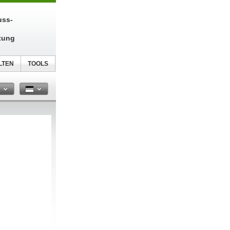
uss-
tung
LTEN
TOOLS
n