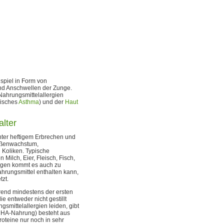
ispiel in Form von
d Anschwellen der Zunge.
 Nahrungsmittelallergien
rgisches
Asthma
) und der
Haut
alter
nter heftigem Erbrechen und
rößenwachstum,
 Koliken. Typische
Milch, Eier, Fleisch, Fisch,
ngen kommt es auch zu
ahrungsmittel enthalten kann,
tzt.
rend mindestens der ersten
 entweder nicht gestillt
smittelallergien leiden, gibt
 HA-Nahrung) besteht aus
roteine nur noch in sehr