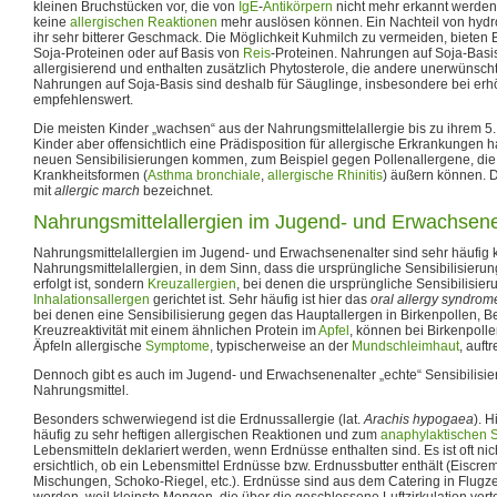
kleinen Bruchstücken vor, die von
IgE
-
Antikörpern
nicht mehr erkannt werden
keine
allergischen Reaktionen
mehr auslösen können. Ein Nachteil von hydr
ihr sehr bitterer Geschmack. Die Möglichkeit Kuhmilch zu vermeiden, biete
Soja-Proteinen oder auf Basis von
Reis
-Proteinen. Nahrungen auf Soja-Basis
allergisierend und enthalten zusätzlich Phytosterole, die andere unerwüns
Nahrungen auf Soja-Basis sind deshalb für Säuglinge, insbesondere bei erhö
empfehlenswert.
Die meisten Kinder „wachsen“ aus der Nahrungsmittelallergie bis zu ihrem 5
Kinder aber offensichtlich eine Prädisposition für allergische Erkrankungen 
neuen Sensibilisierungen kommen, zum Beispiel gegen Pollenallergene, die
Krankheitsformen (
Asthma bronchiale
,
allergische Rhinitis
) äußern können. 
mit
allergic march
bezeichnet.
Nahrungsmittelallergien im Jugend- und Erwachsene
Nahrungsmittelallergien im Jugend- und Erwachsenenalter sind sehr häufig
Nahrungsmittelallergien, in dem Sinn, dass die ursprüngliche Sensibilisieru
erfolgt ist, sondern
Kreuzallergien
, bei denen die ursprüngliche Sensibilisie
Inhalationsallergen
gerichtet ist. Sehr häufig ist hier das
oral allergy syndrom
bei denen eine Sensibilisierung gegen das Hauptallergen in Birkenpollen, Bet
Kreuzreaktivität mit einem ähnlichen Protein im
Apfel
, können bei Birkenpoll
Äpfeln allergische
Symptome
, typischerweise an der
Mundschleimhaut
, auftr
Dennoch gibt es auch im Jugend- und Erwachsenenalter „echte“ Sensibilisi
Nahrungsmittel.
Besonders schwerwiegend ist die Erdnussallergie (lat.
Arachis hypogaea
). 
häufig zu sehr heftigen allergischen Reaktionen und zum
anaphylaktischen 
Lebensmitteln deklariert werden, wenn Erdnüsse enthalten sind. Es ist oft nic
ersichtlich, ob ein Lebensmittel Erdnüsse bzw. Erdnussbutter enthält (Eiscre
Mischungen, Schoko-Riegel, etc.). Erdnüsse sind aus dem Catering in Flugz
worden, weil kleinste Mengen, die über die geschlossene Luftzirkulation vert