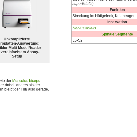
superficialis
)
Funktion
Streckung im Hüftgelenk, Kniebeuger
Innervation
Nervus tibialis
Spinale Segmente
Unkomplizierte
L5-S2
roplatten-Auswertung:
ibler Multi-Mode Reader
 vereinfachtem Assay-
Setup
wie der
Musculus biceps
er dabei, anders als der
n bleibt der Fuß also gerade.