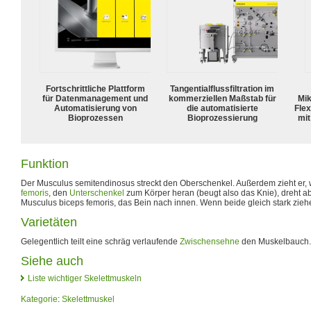
Fortschrittliche Plattform
Tangentialflussfiltration im
für Datenmanagement und
kommerziellen Maßstab für
Mik
Automatisierung von
die automatisierte
Flex
Bioprozessen
Bioprozessierung
mit
Funktion
Der Musculus semitendinosus streckt den Oberschenkel. Außerdem zieht er, 
femoris
, den
Unterschenkel
zum Körper heran (beugt also das Knie), dreht ab
Musculus biceps femoris, das Bein nach innen. Wenn beide gleich stark ziehe
Varietäten
Gelegentlich teilt eine schräg verlaufende
Zwischensehne
den Muskelbauch.
Siehe auch
Liste wichtiger Skelettmuskeln
Kategorie
:
Skelettmuskel