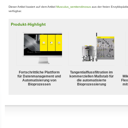
Dieser Artikel basiert auf dem Artikel
Musculus_semitendinosus
aus der freien Enzyklopädi
verfügbar.
Produkt-Highlight
Fortschrittliche Plattform
Tangentialflussfiltration im
für Datenmanagement und
kommerziellen Maßstab für
Mik
Automatisierung von
die automatisierte
Flex
Bioprozessen
Bioprozessierung
mit