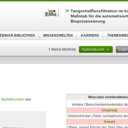
Tangentialflussfiltration im 
Maßstab für die automatisier
Bioprozessierung
EBINAR-BIBLIOTHEK
WISSENSWELTEN
KARRIERE
THEMENWE
Meine Merkliste
my.bionity.com
Logi
Musculus semitendinos
n
Skelettmuskeln
des
Hintere Oberschenkelmuskulatur d
Ursprung
Sitzbeinhöcker (
Tuber ischiadicum
) de
Ansatz
Obere, innere Fläche der Tibia (
Pes an