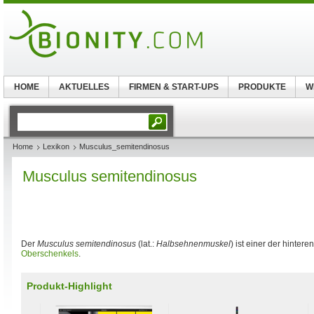
HOME
AKTUELLES
FIRMEN & START-UPS
PRODUKTE
W
Home
Lexikon
Musculus_semitendinosus
Musculus semitendinosus
Der
Musculus semitendinosus
(lat.:
Halbsehnenmuskel
) ist einer der hintere
Oberschenkels
.
Produkt-Highlight