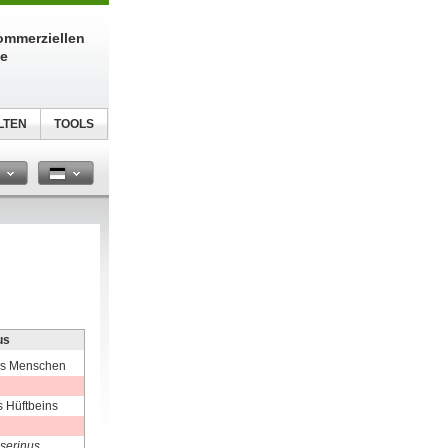
kommerziellen
te
LTEN
TOOLS
n
us
es Menschen
s Hüftbeins
serinus