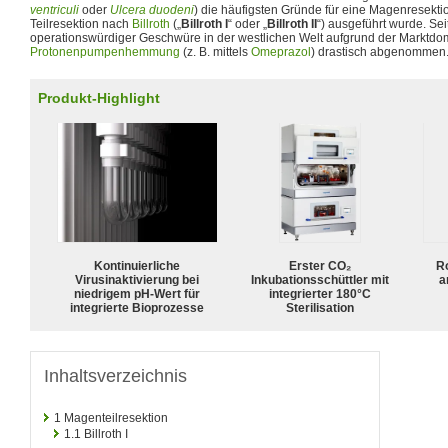
ventriculi
oder
Ulcera duodeni
) die häufigsten Gründe für eine Magenresektio
Teilresektion nach
Billroth
(„
Billroth I
“ oder „
Billroth II
“) ausgeführt wurde. Se
operationswürdiger Geschwüre in der westlichen Welt aufgrund der Marktd
Protonenpumpenhemmung
(z. B. mittels
Omeprazol
) drastisch abgenommen
Produkt-Highlight
Kontinuierliche
Erster CO₂
R
Virusinaktivierung bei
Inkubationsschüttler mit
a
niedrigem pH-Wert für
integrierter 180°C
integrierte Bioprozesse
Sterilisation
Inhaltsverzeichnis
1
Magenteilresektion
1.1
Billroth I