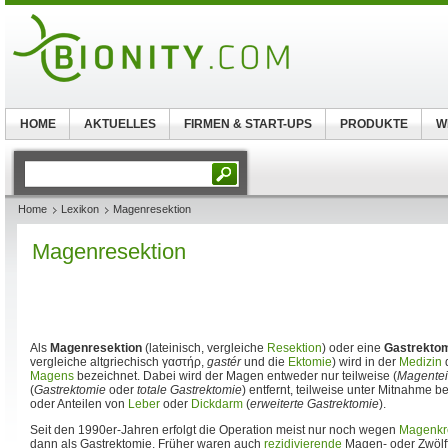
HOME
AKTUELLES
FIRMEN & START-UPS
PRODUKTE
W
Home
Lexikon
Magenresektion
Magenresektion
Als
Magenresektion
(lateinisch, vergleiche
Resektion
) oder eine
Gastrekto
vergleiche altgriechisch
γαστήρ
,
gastér
und die
Ektomie
) wird in der
Medizin
Magens
bezeichnet. Dabei wird der Magen entweder nur teilweise (
Magentei
(
Gastrektomie
oder
totale Gastrektomie
) entfernt, teilweise unter Mitnahme
oder Anteilen von
Leber
oder
Dickdarm
(
erweiterte Gastrektomie
).
Seit den 1990er-Jahren erfolgt die Operation meist nur noch wegen
Magenkr
dann als Gastrektomie. Früher waren auch
rezidivierende
Magen- oder Zwölf