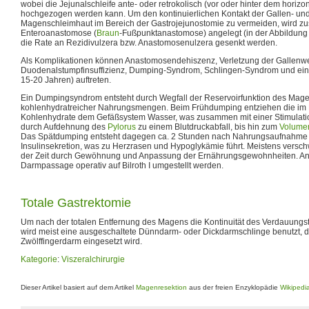
wobei die Jejunalschleife ante- oder retrokolisch (vor oder hinter dem horizo
hochgezogen werden kann. Um den kontinuierlichen Kontakt der Gallen- un
Magenschleimhaut im Bereich der Gastrojejunostomie zu vermeiden, wird zusä
Enteroanastomose (
Braun
-Fußpunktanastomose) angelegt (in der Abbildung 
die Rate an Rezidivulzera bzw. Anastomosenulzera gesenkt werden.
Als Komplikationen können Anastomosendehiszenz, Verletzung der Gallenw
Duodenalstumpfinsuffizienz, Dumping-Syndrom, Schlingen-Syndrom und ei
15-20 Jahren) auftreten.
Ein Dumpingsyndrom entsteht durch Wegfall der Reservoirfunktion des Mag
kohlenhydratreicher Nahrungsmengen. Beim Frühdumping entziehen die im
Kohlenhydrate dem Gefäßsystem Wasser, was zusammen mit einer Stimulat
durch Aufdehnung des
Pylorus
zu einem Blutdruckabfall, bis hin zum
Volume
Das Spätdumping entsteht dagegen ca. 2 Stunden nach Nahrungsaufnahme
Insulinsekretion, was zu Herzrasen und Hypoglykämie führt. Meistens vers
der Zeit durch Gewöhnung und Anpassung der Ernährungsgewohnheiten. And
Darmpassage operativ auf Bilroth I umgestellt werden.
Totale Gastrektomie
Um nach der totalen Entfernung des Magens die Kontinuität des Verdauungst
wird meist eine ausgeschaltete Dünndarm- oder Dickdarmschlinge benutzt, 
Zwölffingerdarm eingesetzt wird.
Kategorie
:
Viszeralchirurgie
Dieser Artikel basiert auf dem Artikel
Magenresektion
aus der freien Enzyklopädie
Wikipedi