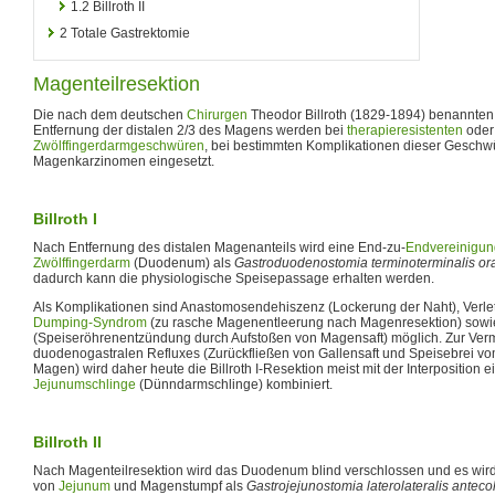
1.2
Billroth II
2
Totale Gastrektomie
Magenteilresektion
Die nach dem deutschen
Chirurgen
Theodor Billroth (1829-1894) benannten
Entfernung der distalen 2/3 des Magens werden bei
therapieresistenten
ode
Zwölffingerdarmgeschwüren
, bei bestimmten Komplikationen dieser Geschwü
Magenkarzinomen eingesetzt.
Billroth I
Nach Entfernung des distalen Magenanteils wird eine End-zu-
Endvereinigun
Zwölffingerdarm
(Duodenum) als
Gastroduodenostomia terminoterminalis orali
dadurch kann die physiologische Speisepassage erhalten werden.
Als Komplikationen sind Anastomosendehiszenz (Lockerung der Naht), Verl
Dumping-Syndrom
(zu rasche Magenentleerung nach Magenresektion) sow
(Speiseröhrenentzündung durch Aufstoßen von Magensaft) möglich. Zur Ve
duodenogastralen Refluxes (Zurückfließen von Gallensaft und Speisebrei vo
Magen) wird daher heute die Billroth I-Resektion meist mit der Interposition 
Jejunumschlinge
(Dünndarmschlinge) kombiniert.
Billroth II
Nach Magenteilresektion wird das Duodenum blind verschlossen und es wird
von
Jejunum
und Magenstumpf als
Gastrojejunostomia laterolateralis antecol