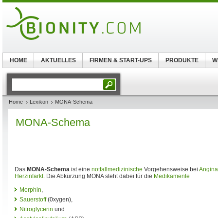
HOME
AKTUELLES
FIRMEN & START-UPS
PRODUKTE
W
Home
Lexikon
MONA-Schema
MONA-Schema
Das
MONA-Schema
ist eine
notfallmedizinische
Vorgehensweise bei
Angina
Herzinfarkt
. Die Abkürzung MONA steht dabei für die
Medikamente
Morphin
,
Sauerstoff
(0xygen),
Nitroglycerin
und