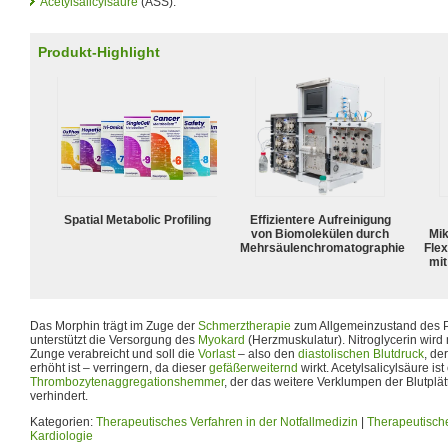
Acetylsalicylsäure
(ASS).
Produkt-Highlight
Spatial Metabolic Profiling
Effizientere Aufreinigung
von Biomolekülen durch
Mik
Mehrsäulenchromatographie
Flex
mit
Das Morphin trägt im Zuge der
Schmerztherapie
zum Allgemeinzustand des Pa
unterstützt die Versorgung des
Myokard
(Herzmuskulatur). Nitroglycerin wird
Zunge verabreicht und soll die
Vorlast
– also den
diastolischen
Blutdruck
, de
erhöht ist – verringern, da dieser
gefäßerweiternd
wirkt. Acetylsalicylsäure ist
Thrombozytenaggregationshemmer
, der das weitere Verklumpen der Blutplät
verhindert.
Kategorien:
Therapeutisches Verfahren in der Notfallmedizin
|
Therapeutische
Kardiologie