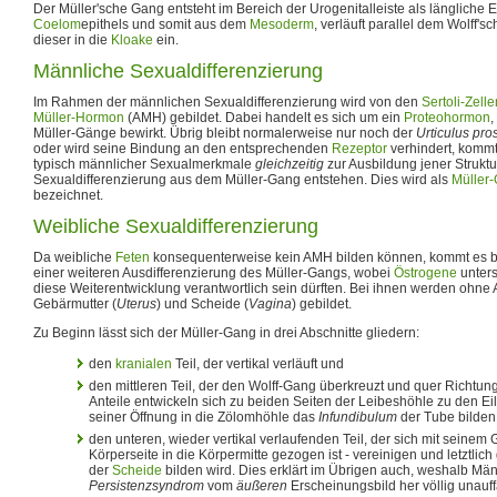
Der Müller'sche Gang entsteht im Bereich der Urogenitalleiste als längliche 
Coelom
epithels und somit aus dem
Mesoderm
, verläuft parallel dem Wolff
dieser in die
Kloake
ein.
Männliche Sexualdifferenzierung
Im Rahmen der männlichen Sexualdifferenzierung wird von den
Sertoli-Zelle
Müller-Hormon
(AMH) gebildet. Dabei handelt es sich um ein
Proteohormon
,
Müller-Gänge bewirkt. Übrig bleibt normalerweise nur noch der
Urticulus pro
oder wird seine Bindung an den entsprechenden
Rezeptor
verhindert, kommt
typisch männlicher Sexualmerkmale
gleichzeitig
zur Ausbildung jener Struktu
Sexualdifferenzierung aus dem Müller-Gang entstehen. Dies wird als
Müller
bezeichnet.
Weibliche Sexualdifferenzierung
Da weibliche
Feten
konsequenterweise kein AMH bilden können, kommt es be
einer weiteren Ausdifferenzierung des Müller-Gangs, wobei
Östrogene
unters
diese Weiterentwicklung verantwortlich sein dürften. Bei ihnen werden ohne A
Gebärmutter (
Uterus
) und Scheide (
Vagina
) gebildet.
Zu Beginn lässt sich der Müller-Gang in drei Abschnitte gliedern:
den
kranialen
Teil, der vertikal verläuft und
den mittleren Teil, der den Wolff-Gang überkreuzt und quer Richtun
Anteile entwickeln sich zu beiden Seiten der Leibeshöhle zu den Eile
seiner Öffnung in die Zölomhöhle das
Infundibulum
der Tube bilden 
den unteren, wieder vertikal verlaufenden Teil, der sich mit seinem
Körperseite in die Körpermitte gezogen ist - vereinigen und letztlic
der
Scheide
bilden wird. Dies erklärt im Übrigen auch, weshalb Mä
Persistenzsyndrom
vom
äußeren
Erscheinungsbild her völlig unauffä