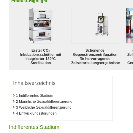
Produkt-Highlight
Erster CO₂
Schonende
Inkubationsschüttler mit
Gegenstromzentrifugation
Zel
integrierter 180°C
für hervorragende
Sterilisation
Zellverarbeitungsergebnisse
Ge
Inhaltsverzeichnis
1
Indifferentes Stadium
2
Männliche Sexualdifferenzierung
3
Weibliche Sexualdifferenzierung
4
Entwicklungsstörungen
Indifferentes Stadium