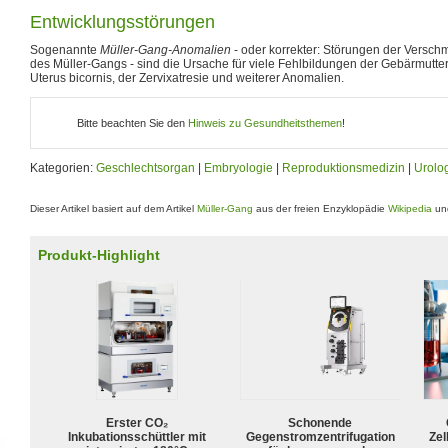
Entwicklungsstörungen
Sogenannte
Müller-Gang-Anomalien
- oder korrekter: Störungen der Versch
des Müller-Gangs - sind die Ursache für viele Fehlbildungen der Gebärmutte
Uterus bicornis, der Zervixatresie und weiterer Anomalien.
Bitte beachten Sie den
Hinweis zu Gesundheitsthemen
!
Kategorien:
Geschlechtsorgan
|
Embryologie
|
Reproduktionsmedizin
|
Urolo
Dieser Artikel basiert auf dem Artikel
Müller-Gang
aus der freien Enzyklopädie
Wikipedia
und
Produkt-Highlight
Erster CO₂
Schonende
Inkubationsschüttler mit
Gegenstromzentrifugation
Zel