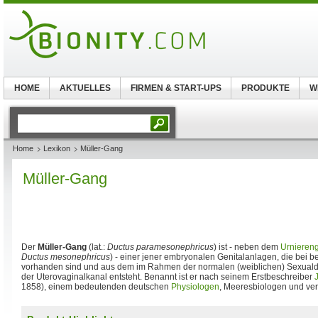
HOME
AKTUELLES
FIRMEN & START-UPS
PRODUKTE
W
Home
Lexikon
Müller-Gang
Müller-Gang
Der
Müller-Gang
(lat.:
Ductus paramesonephricus
) ist - neben dem
Urnieren
Ductus mesonephricus
) - einer jener embryonalen Genitalanlagen, die bei 
vorhanden sind und aus dem im Rahmen der normalen (weiblichen) Sexualdi
der Uterovaginalkanal entsteht. Benannt ist er nach seinem Erstbeschreiber
1858), einem bedeutenden deutschen
Physiologen
, Meeresbiologen und ve