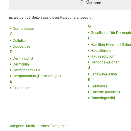
Vektoren
Es werden 26 Seiten aus dieser Kategorie angezeigt.
G
Dermatologie
Gesellschaft für Dermop
C
H
Cellulite
Hamilton-Norwood-Sch
Couperose
Hautalterung
D
Hautresorption
Dermatophyt
Hertoghe-Zeichen
Dermcidin
J
Dermopharmazie
Janeway-Läsion
Desquamation (Dermatologie)
K
E
Keratolyse
Exkoriation
Kokarde (Medizin)
Komedogenität
Kategorie
:
Medizinisches Fachgebiet