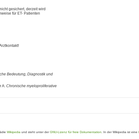
icht gesichert, derzeit wird
weise für ET- Patienten
Arztkontakt!
sche Bedeutung, Diagnostik und
r A:
Chronische myeloproliferative
pädie
Wikipedia
und steht unter der
GNU-Lizenz für freie Dokumentation
. In der Wikipedia ist eine