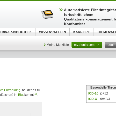
Automatisierte Filterintegritä
fortschrittlichem
Qualitätsrisikomanagement f
Konformität
EBINAR-BIBLIOTHEK
WISSENSWELTEN
KARRIERE
THEMENWE
Meine Merkliste
my.bionity.com
Logi
Essentielle Thr
tive Erkrankung
, bei der es zu
ICD-10
D752
[1]
plättchen) im
Blut
kommt
.
ICD-O
9962/3