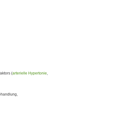
aktors (
arterielle Hypertonie
,
Behandlung,