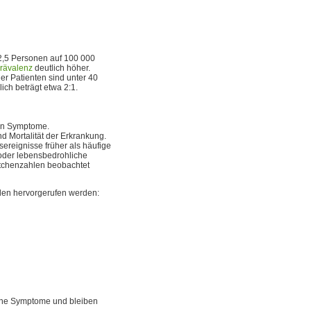
2,5 Personen auf 100 000
rävalenz
deutlich höher.
er Patienten sind unter 40
ich beträgt etwa 2:1.
ten Symptome.
d Mortalität der Erkrankung.
ereignisse früher als häufige
oder lebensbedrohliche
ättchenzahlen beobachtet
en hervorgerufen werden:
 ohne Symptome und bleiben