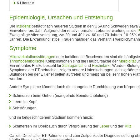
6
Literatur
Epidemiologie, Ursachen und Entstehung
Die
Inzidenz
beträgt nach neueren Studien in den USA und Schweden etwa 
Einwohner pro Jahr. Aufgrund der relativ normalen Lebenserwartung ist die
P
Zweigipflige Altersverteilung, zw. 20 und 40 bzw. 60 und 70 Jahren. 10-25% d
Jahren. Die Erkrankung ist bei Frauen häufiger, das Verhältnis weiblich/männl
Symptome
Mikrozirkulationsstörungen
oder funktionelle Beschwerden sind die häufigs
Thromboembolische
Komplikationen sind die Hauptursache der
Morbidität
un
Ein erhöhtes Risiko besteht für
Schlaganfall
und
Herzinfarkt
. Wurden Blutungs
Symptome der ET betrachtet, zeigen neuere Untersuchungen, dass größere 
Blutungen bei der ET eher selten auftreten und meist nur bei sehr hohen Pl
werden.
Andere Symptome können durch die mangelnde Durchblutung von Körperteil
Schmerzen beim Gehen (mangelnde Beindurchblutung)
Leere im Kopf
Sehstörungen
und im fortgeschrittenem Stadium kommen hinzu:
Schmerzen im Oberbauch durch Vergrößerung der
Leber
und der
Milz
Ca. ein Drittel aller ET-Patienten sind zum Zeitpunkt der Diagnosestellung
häufig über viele Jahre beschwerdefrei.