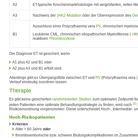
A2
ET-typische Knochenmarkhistologie mit vergrößerten, reifen 
A3
Nachweis der
JAK2-Mutation
oder der Überexpression des
Ge
Ausschluss einer Polycythaemia vera
PV
, chronischen myeloi
B1
Leukämie CML, chronischen idiopathischen Myelofibrose (
cIM
reaktiven
Thrombozytose
Die Diagnose ET ist gesichert, wenn
A1 plus A2 und B1 oder
A2 plus A3 und B1 erfüllt sind.
Allerdings gibt es Übergangsfälle zwischen ET und
PV
(Polycythaemia vera ),
Verlauf eindeutig zuordnen lassen.
Therapie
Es gibt keine gesicherten
randomisierten Studien
zum optimalen Zeitpunkt fü
[2]
jeden Patienten eine optimale Behandlungsstrategie zu finden, wird nach
Risikoeinordnung vorgenommen. Diese unterscheidet Hoch-, Intermediär- und
Hoch-Risikopatienten
Kriterien
Alter > 60 Jahre
oder
thromboembolische bzw. schwere Blutungskomplikationen im Zusammen