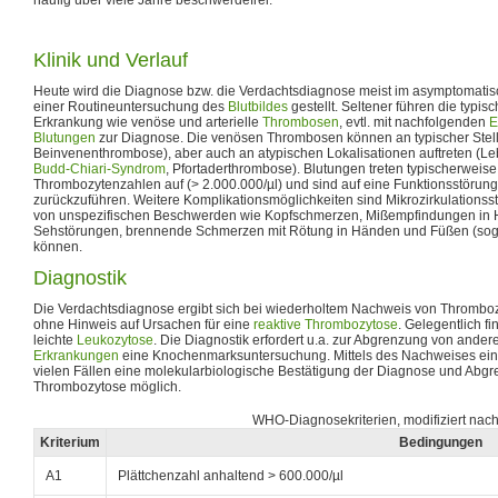
Klinik und Verlauf
Heute wird die Diagnose bzw. die Verdachtsdiagnose meist im asymptomat
einer Routineuntersuchung des
Blutbildes
gestellt. Seltener führen die typi
Erkrankung wie venöse und arterielle
Thrombosen
, evtl. mit nachfolgenden
E
Blutungen
zur Diagnose. Die venösen Thrombosen können an typischer Stelle l
Beinvenenthrombose), aber auch an atypischen Lokalisationen auftreten (L
Budd-Chiari-Syndrom
, Pfortaderthrombose). Blutungen treten typischerweis
Thrombozytenzahlen auf (> 2.000.000/µl) und sind auf eine Funktionsstörun
zurückzuführen. Weitere Komplikationsmöglichkeiten sind Mikrozirkulationss
von unspezifischen Beschwerden wie Kopfschmerzen, Mißempfindungen in
Sehstörungen, brennende Schmerzen mit Rötung in Händen und Füßen (sog.
können.
Diagnostik
Die Verdachtsdiagnose ergibt sich bei wiederholtem Nachweis von Thrombo
ohne Hinweis auf Ursachen für eine
reaktive Thrombozytose
. Gelegentlich fi
leichte
Leukozytose
. Die Diagnostik erfordert u.a. zur Abgrenzung von ande
Erkrankungen
eine Knochenmarksuntersuchung. Mittels des Nachweises ei
vielen Fällen eine molekularbiologische Bestätigung der Diagnose und Abgr
Thrombozytose möglich.
WHO-Diagnosekriterien, modifiziert na
Kriterium
Bedingungen
A1
Plättchenzahl anhaltend > 600.000/µl