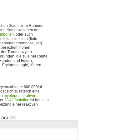
ischen Stadium im Rahmen
schen Komplikationen der
mbolien
, oder auch
okalisiert sein (tiefe
ebervenenthrombose, sog.
e bei extrem hohen
g der Thrombozyten
törungen, die zu einer Reihe
 Händen und Füßen,
 Erythromelagie) führen
zytenzahlen > 600.000/µl
ndet sich zusätzlich eine
ren
myeloproliferativen
ner
JAK2-Mutation
ist heute in
enzung einer reaktiven
[2]
ch DGHO