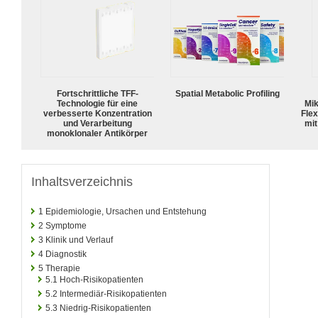
Fortschrittliche TFF-
Spatial Metabolic Profiling
Technologie für eine
Mik
verbesserte Konzentration
Flex
und Verarbeitung
mit
monoklonaler Antikörper
Inhaltsverzeichnis
1
Epidemiologie, Ursachen und Entstehung
2
Symptome
3
Klinik und Verlauf
4
Diagnostik
5
Therapie
5.1
Hoch-Risikopatienten
5.2
Intermediär-Risikopatienten
5.3
Niedrig-Risikopatienten