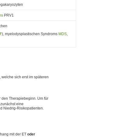
Megakaryozyten
ns
PRV1
schen
F
), myelodysplastischen Syndroms
MDS
,
 welche sich erst im späteren
r den Therapiebeginn. Um für
: zunächst eine
 Niedrig-Risikopatienten.
hang mit der ET
oder