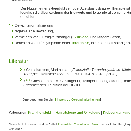
Der Nutzen einer zytoreduktiven oder Acetylsalicylsäure- Therapie ist n
lediglich die Überwachung der Blutwerte und folgende allgemeine Hin
emfohlen:
Gewichtsnormalisierung,
regelmäßige Bewegung,
Vermeiden von Flüssigkeitsmangel (
Exsikkose
) und langem Sitzen,
Beachten von Frühsymptome einer
Thrombose
, in diesem Fall sofortigen 
Literatur
↑
Griesshammer, Martin et al.: „
Essenzielle Thrombozythämie: Klini
Therapie
“. Deutsches Ärzteblatt 2007; 104: s. 2341 [Artikel]
a
b
↑
Griesshammer M, Gisslinger H, Heimpel H, Lengfelder E, Reite
Erkrankungen.
Leitlinien der DGHO
Bitte beachten Sie den
Hinweis zu Gesundheitsthemen
!
Kategorien:
Krankheitsbild in Hämatologie und Onkologie
|
Krebserkrankung
Dieser Artikel basiert auf dem Artikel
Essentielle_Thrombozythämie
aus der freien Enzyklo
verfügbar.