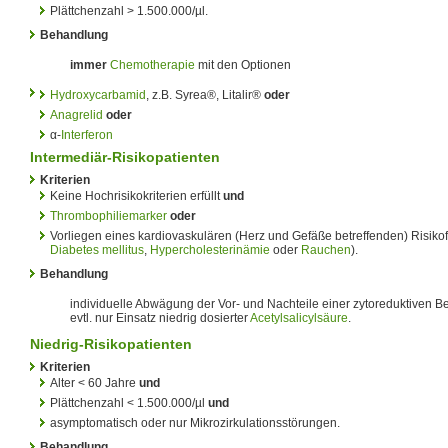
Plättchenzahl > 1.500.000/µl.
Behandlung
immer
Chemotherapie
mit den Optionen
Hydroxycarbamid
, z.B. Syrea®, Litalir®
oder
Anagrelid
oder
α-
Interferon
Intermediär-Risikopatienten
Kriterien
Keine Hochrisikokriterien erfüllt
und
Thrombophiliemarker
oder
Vorliegen eines kardiovaskulären (Herz und Gefäße betreffenden) Risikof
Diabetes mellitus
,
Hypercholesterinämie
oder
Rauchen
).
Behandlung
individuelle Abwägung der Vor- und Nachteile einer zytoreduktiven 
evtl. nur Einsatz niedrig dosierter
Acetylsalicylsäure
.
Niedrig-Risikopatienten
Kriterien
Alter < 60 Jahre
und
Plättchenzahl < 1.500.000/µl
und
asymptomatisch oder nur Mikrozirkulationsstörungen.
Behandlung