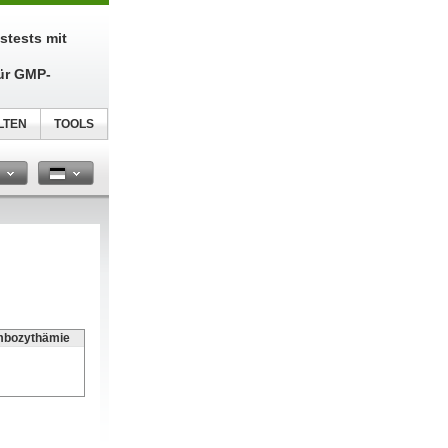
tstests mit
ür GMP-
LTEN
TOOLS
n
ombozythämie