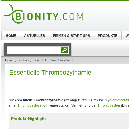
HOME
AKTUELLES
FIRMEN & START-UPS
PRODUKTE
W
Home
Lexikon
Essentielle_Thrombozythämie
Essentielle Thrombozythämie
Die
essentielle Thrombozythämie
(oft abgekürzt
ET
) ist eine
myeloprolifera
einer
Thrombozytose
, d.h. einer starken Vermehrung der
Thrombozyten
(Blut
Produkt-Highlight