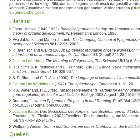
jedoch ist das derzeitige Bild, das nachfolgend tabellarisch dargestellt werden
komplett. Zusammen mit den anderen oben genannten Veränderungen (
DNA
epigenetische Code
.
Literatur
Oscar Hertwig (1849-1922):
Biological problem of today: preformation or e
theory of organic development
. W. Heinemann: London, 1896.
Eva Jablonka and Marion J. Lamb:
The Changing Concept of Epigenetics. 
Academy of Sciences
981
:82-96 (2002).
R. Jaenisch and A. Bird (2003):
Epigenetic regulation of gene expression: 
intrinsic and environmental signals. Nat. Genet.
33
(Suppl) 245-254.
Joshua Lederberg
:
The Meaning of Epigenetics, The Scientist
15
(18):6, Se
R. J. Sims III, K. Nishioka and D. Reinberg (2003):
Histone lysine methylatio
function. Trends Genet.
19
, 629-637.
B. D. Strahl and C. D. Allis (2000):
The language of covalent histone modific
Conrad Hal Waddington
(1942):
The epigenotype, Endeavour
1
, 18–20.
R.A. Waterland, R.L. Jirtle:
Transposable elements: Targets for early nutritio
gene regulation, Molecular and Cellular Biology
2003 August 1;
23
(15):529
Bradbury, J:
Human Epigenome Project—Up and Running.
PLoS Biol 1/3/2
doi:10.1371/journal.pbio.0000082
Joachim Bauer
:
Das Gedächtnis des Körpers : wie Beziehungen und Leben
Frankfurt a.M.: Eichborn, 2002. Erweiterte Taschenbuchausgabe München: Pi
ISBN 978-3-492-24179-3
Wolfgang Wieser:
Gehirn und Genom: ein neues Drehbuch für die Evolutio
Quellen