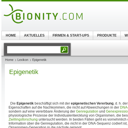
HOME
AKTUELLES
FIRMEN & START-UPS
PRODUKTE
W
Home
Lexikon
Epigenetik
Epigenetik
Die
Epigenetik
beschäftigt sich mit der
epigenetischen Vererbung
, d. h. d
Eigenschaften auf die Nachkommen, die nicht auf Abweichungen in der
DNA
sondern auf eine vererbbare Änderung der
Genregulation
und
Genexpressio
physiologische Prozesse der Individualentwicklung von Organismen, die bes
Zwillingsforschung
untersucht werden. In beiden Fällen geht es vornehmlich
Information über die Genregulation, die
nicht
in der DNA-Sequenz codiert ist, 
Organismen-Generation in die nächste gelangt.