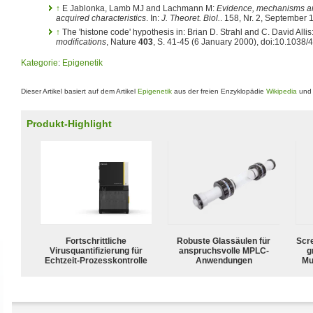
↑
E Jablonka, Lamb MJ and Lachmann M:
Evidence, mechanisms and
acquired characteristics
. In:
J. Theoret. Biol.
. 158, Nr. 2, September
↑
The 'histone code' hypothesis in: Brian D. Strahl and C. David Allis
modifications
, Nature
403
, S. 41-45 (6 January 2000), doi:10.1038
Kategorie
:
Epigenetik
Dieser Artikel basiert auf dem Artikel
Epigenetik
aus der freien Enzyklopädie
Wikipedia
und 
Produkt-Highlight
Fortschrittliche
Robuste Glassäulen für
Scr
Virusquantifizierung für
anspruchsvolle MPLC-
g
Echtzeit-Prozesskontrolle
Anwendungen
Mu