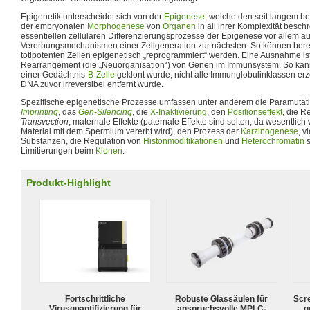
Epigenetik unterscheidet sich von der
Epigenese
, welche den seit langem b
der embryonalen
Morphogenese
von
Organen
in all ihrer Komplexität besch
essentiellen zellularen Differenzierungsprozesse der Epigenese vor allem a
Vererbungsmechanismen einer Zellgeneration zur nächsten. So können bereits
totipotenten Zellen epigenetisch „reprogrammiert“ werden. Eine Ausnahme i
Rearrangement (die „Neuorganisation“) von Genen im Immunsystem. So kan
einer Gedächtnis-
B-Zelle
geklont wurde, nicht alle Immunglobulinklassen erz
DNA zuvor irreversibel entfernt wurde.
Spezifische epigenetische Prozesse umfassen unter anderem die Paramutat
Imprinting
, das
Gen-Silencing
, die
X-Inaktivierung
, den
Positionseffekt
, die 
Transvection
, maternale Effekte (paternale Effekte sind selten, da wesentlic
Material mit dem Spermium vererbt wird), den Prozess der
Karzinogenese
, v
Substanzen, die Regulation von
Histonmodifikationen
und
Heterochromatin
s
Limitierungen beim
Klonen
.
Produkt-Highlight
Fortschrittliche
Robuste Glassäulen für
Scr
Virusquantifizierung für
anspruchsvolle MPLC-
g