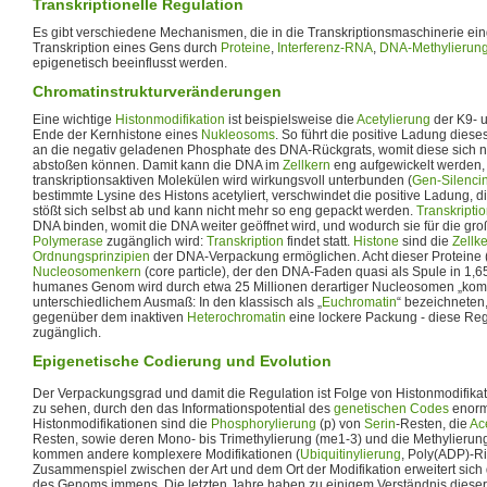
Transkriptionelle Regulation
Es gibt verschiedene Mechanismen, die in die Transkriptionsmaschinerie ein
Transkription eines Gens durch
Proteine
,
Interferenz-RNA
,
DNA-Methylierun
epigenetisch beeinflusst werden.
Chromatinstrukturveränderungen
Eine wichtige
Histonmodifikation
ist beispielsweise die
Acetylierung
der K9- 
Ende der Kernhistone eines
Nukleosoms
. So führt die positive Ladung diese
an die negativ geladenen Phosphate des DNA-Rückgrats, womit diese sich n
abstoßen können. Damit kann die DNA im
Zellkern
eng aufgewickelt werden,
transkriptionsaktiven Molekülen wird wirkungsvoll unterbunden (
Gen-Silenci
bestimmte Lysine des Histons acetyliert, verschwindet die positive Ladung,
stößt sich selbst ab und kann nicht mehr so eng gepackt werden.
Transkripti
DNA binden, womit die DNA weiter geöffnet wird, und wodurch sie für die g
Polymerase
zugänglich wird:
Transkription
findet statt.
Histone
sind die
Zellk
Ordnungsprinzipien
der DNA-Verpackung ermöglichen. Acht dieser Proteine (
Nucleosomenkern
(core particle), der den DNA-Faden quasi als Spule in 1,
humanes Genom wird durch etwa 25 Millionen derartiger Nucleosomen „kompri
unterschiedlichem Ausmaß: In den klassisch als „
Euchromatin
“ bezeichneten
gegenüber dem inaktiven
Heterochromatin
eine lockere Packung - diese Re
zugänglich.
Epigenetische Codierung und Evolution
Der Verpackungsgrad und damit die Regulation ist Folge von Histonmodifika
zu sehen, durch den das Informationspotential des
genetischen Codes
enorm 
Histonmodifikationen sind die
Phosphorylierung
(p) von
Serin
-Resten, die
Ac
Resten, sowie deren Mono- bis Trimethylierung (me1-3) und die Methylierun
kommen andere komplexere Modifikationen (
Ubiquitinylierung
, Poly(ADP)-Ri
Zusammenspiel zwischen der Art und dem Ort der Modifikation erweitert sich 
des Genoms immens. Die letzten Jahre haben zu einigem Verständnis dieser 