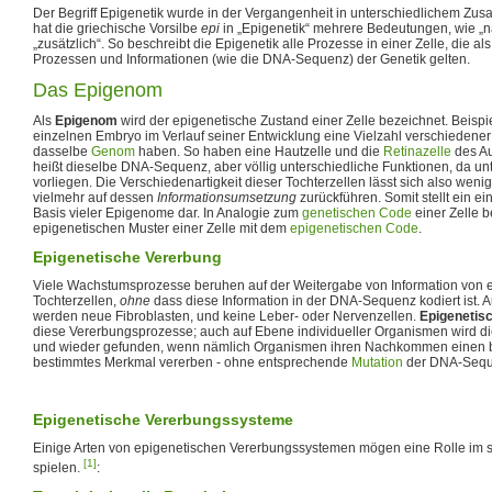
Der Begriff Epigenetik wurde in der Vergangenheit in unterschiedlichem Z
hat die griechische Vorsilbe
epi
in „Epigenetik“ mehrere Bedeutungen, wie „na
„zusätzlich“. So beschreibt die Epigenetik alle Prozesse in einer Zelle, die als
Prozessen und Informationen (wie die DNA-Sequenz) der Genetik gelten.
Das Epigenom
Als
Epigenom
wird der epigenetische Zustand einer Zelle bezeichnet. Beis
einzelnen Embryo im Verlauf seiner Entwicklung eine Vielzahl verschiedener Z
dasselbe
Genom
haben. So haben eine Hautzelle und die
Retinazelle
des A
heißt dieselbe DNA-Sequenz, aber völlig unterschiedliche Funktionen, da u
vorliegen. Die Verschiedenartigkeit dieser Tochterzellen lässt sich also weni
vielmehr auf dessen
Informationsumsetzung
zurückführen. Somit stellt ein e
Basis vieler Epigenome dar. In Analogie zum
genetischen Code
einer Zelle b
epigenetischen Muster einer Zelle mit dem
epigenetischen Code
.
Epigenetische Vererbung
Viele Wachstumsprozesse beruhen auf der Weitergabe von Information von ei
Tochterzellen,
ohne
dass diese Information in der DNA-Sequenz kodiert ist. A
werden neue Fibroblasten, und keine Leber- oder Nervenzellen.
Epigenetis
diese Vererbungsprozesse; auch auf Ebene individueller Organismen wird d
und wieder gefunden, wenn nämlich Organismen ihren Nachkommen einen b
bestimmtes Merkmal vererben - ohne entsprechende
Mutation
der DNA-Sequ
Epigenetische Vererbungssysteme
Einige Arten von epigenetischen Vererbungssystemen mögen eine Rolle im 
[1]
spielen.
: