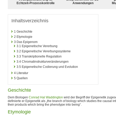
Echtzeit-Prozesskontrolle
Anwendungen
Mu
Inhaltsverzeichnis
1
Geschichte
2
Etymologie
3
Das Epigenom
3.1
Epigenetische Vererbung
3.2
Epigenetische Vererbungssysteme
3.3
Transkriptionelle Regulation
3.4
Chromatinstrukturveränderungen
3.5
Epigenetische Codierung und Evolution
4
Literatur
5
Quellen
Geschichte
Dem Biologen
Conrad Hal Waddington
wird der Begriff der Epigenetik zuge
definierte er Epigenetik als „the branch of biology which studies the causal 
their products which bring the phenotype into being“.
Etymologie