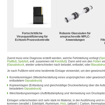
Fortschrittliche
Robuste Glassäulen für
Virusquantifizierung für
anspruchsvolle MPLC-
Echtzeit-Prozesskontrolle
Anwendungen
Fil
Zuerst muss eine Diagnose erstellt werden, welche Fehlstellung vorliegt (
Spr
Plattfuß
,
Spitzfuß
, evtl. zusammen mit
Knickfuß
). Dann wird von den
Füßen
ei
(
Gipsabdruck
, wieder unterschieden nach belastet, entlastet, oder
Blauabdru
Je nach Fußform wird eine bestimmte Einlage verwendet, um den gewünscht
Korrektureinlagen
(Wiederherstellung eines ursprünglichen oder gewünsc
entlastetem
Gipsabdruck
)
Kopieeinlagen
(Entlastung und gleichmäßige Druckverteilung über die Auf
belastetem
Gipsabdruck
)
Weichbettungseinlagen
(Auftrittsdämpfung und Vermeidung von Druckspit
Einlagen unterscheiden sich sehr stark im Material, in der Ausführung und in 
kommen (veraltet ): Edelstahl, Aluminium,
Holz
, (aktuell ): Carbon, thermopla