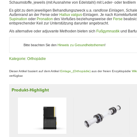
Schaumstoffe, jeweils (mit Ausnahme von Edelstahl) mit Leder- oder textilem 
Es gibt zu dem jeweiligen Behandlungszweck u.a.
randlose Einlagen
,
Schal
Außenrand
an der Ferse oder
Hallux valgus
-Einlagen. Je nach Korrekturfunkt
Supination
oder
Pronation
des Vorfußes beziehungsweise der
Ferse
beabsicht
entsprechender Keil zur Unterstützung darunter angebracht.
Als alternative oder adjuvante Methoden bieten sich
Fußgymnastik
und Barfu
Bitte beachten Sie den
Hinweis zu Gesundheitsthemen
!
Kategorie
:
Orthopädie
Dieser Artikel basiert auf dem Artikel
Einlage_(Orthopädie)
aus der freien Enzyklopädie
Wik
verfügbar.
Produkt-Highlight