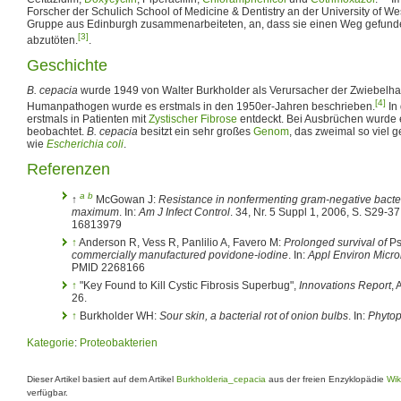
Forscher der Schulich School of Medicine & Dentistry an der University of Wes
Gruppe aus Edinburgh zusammenarbeiteten, an, dass sie einen Weg gefunde
[3]
abzutöten.
.
Geschichte
B. cepacia
wurde 1949 von Walter Burkholder als Verursacher der Zwiebelhau
[4]
Humanpathogen wurde es erstmals in den 1950er-Jahren beschrieben.
In
erstmals in Patienten mit
Zystischer Fibrose
entdeckt. Bei Ausbrüchen wurde
beobachtet.
B. cepacia
besitzt ein sehr großes
Genom
, das zweimal so viel g
wie
Escherichia coli
.
Referenzen
a
b
↑
McGowan J:
Resistance in nonfermenting gram-negative bacteri
maximum
. In:
Am J Infect Control
. 34, Nr. 5 Suppl 1, 2006, S. S29-
16813979
↑
Anderson R, Vess R, Panlilio A, Favero M:
Prolonged survival of
P
commercially manufactured povidone-iodine
. In:
Appl Environ Micro
PMID 2268166
↑
"Key Found to Kill Cystic Fibrosis Superbug",
Innovations Report
, 
26.
↑
Burkholder WH:
Sour skin, a bacterial rot of onion bulbs
. In:
Phytop
Kategorie
:
Proteobakterien
Dieser Artikel basiert auf dem Artikel
Burkholderia_cepacia
aus der freien Enzyklopädie
Wik
verfügbar.