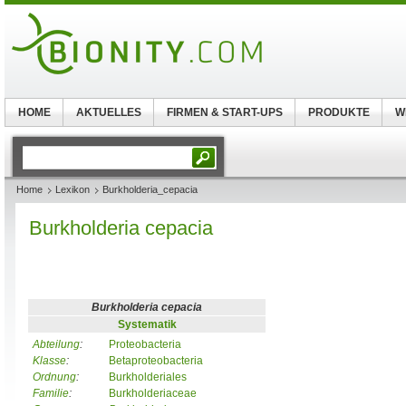
HOME
AKTUELLES
FIRMEN & START-UPS
PRODUKTE
W
Home
Lexikon
Burkholderia_cepacia
Burkholderia cepacia
Burkholderia cepacia
Systematik
Abteilung
:
Proteobacteria
Klasse
:
Betaproteobacteria
Ordnung
:
Burkholderiales
Familie
:
Burkholderiaceae