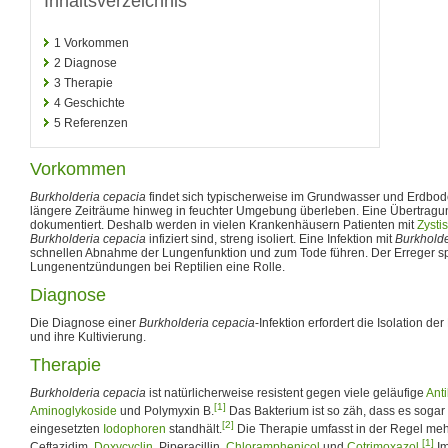
Inhaltsverzeichnis
1
Vorkommen
2
Diagnose
3
Therapie
4
Geschichte
5
Referenzen
Vorkommen
Burkholderia cepacia
findet sich typischerweise im Grundwasser und Erdbo
längere Zeiträume hinweg in feuchter Umgebung überleben. Eine Übertrag
dokumentiert. Deshalb werden in vielen Krankenhäusern Patienten mit
Zysti
Burkholderia cepacia
infiziert sind, streng isoliert. Eine Infektion mit
Burkholde
schnellen Abnahme der Lungenfunktion und zum Tode führen. Der Erreger spi
Lungenentzündungen bei Reptilien eine Rolle.
Diagnose
Die Diagnose einer
Burkholderia cepacia
-Infektion erfordert die Isolation d
und ihre Kultivierung.
Therapie
Burkholderia cepacia
ist natürlicherweise resistent gegen viele geläufige
Anti
[1]
Aminoglykoside
und Polymyxin B.
Das Bakterium ist so zäh, dass es sogar
[2]
eingesetzten
Iodophoren
standhält.
Die Therapie umfasst in der Regel mehr
[1]
Ceftazidim,
Doxycyclin
, Piperacillin,
Chloramphenicol
und
Cotrimoxazol
.
Im