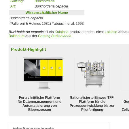
Gattung
:
Burkholderia
Art
:
Burkholderia cepacia
Wissenschaftlicher Name
Burkholderia cepacia
(Palleroni & Holmes 1981) Yabuuchi et al. 1993
Burkholderia cepacia
ist ein
Katalase
-produzierendes, nicht-
Laktose
-abbau
Bakterium
aus der
Gattung
Burkholderia
.
Produkt-Highlight
Fortschrittliche Plattform
Rationalisierte Einweg-TFF-
für Datenmanagement und
Plattform für die
Geg
Automatisierung von
Prozessentwicklung bis zur
Bioprozessen
Pilotfertigung
Zell