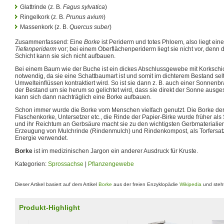
Glattrinde (z. B.
Fagus sylvatica
)
Ringelkork (z. B.
Prunus avium
)
Massenkork (z. B.
Quercus suber
)
Zusammenfassend: Eine
Borke
ist Periderm und totes Phloem, also liegt ein
Tiefenperiderm
vor; bei einem Oberflächenperiderm liegt sie nicht vor, denn
Schicht kann sie sich nicht aufbauen.
Bei einem Baum wie der Buche ist ein dickes Abschlussgewebe mit Korkschic
notwendig, da sie eine Schattbaumart ist und somit im dichterem Bestand sel
Umwelteinflüssen kontraktiert wird. So ist sie dann z. B. auch einer Sonnen
der Bestand um sie herum so gelichtet wird, dass sie direkt der Sonne ausgese
kann sich dann nachträglich eine Borke aufbauen.
Schon immer wurde die Borke vom Menschen vielfach genutzt. Die Borke der K
Flaschenkorke, Untersetzer etc., die Rinde der Papier-Birke wurde früher al
und ihr Reichtum an Gerbsäure macht sie zu den wichtigsten Gerbmaterialien
Erzeugung von Mulchrinde (Rindenmulch) und Rindenkompost, als Torfersat
Energie verwendet.
Borke
ist im medizinischen Jargon ein anderer Ausdruck für Kruste.
Kategorien:
Sprossachse
|
Pflanzengewebe
Dieser Artikel basiert auf dem Artikel
Borke
aus der freien Enzyklopädie
Wikipedia
und steht
Produkt-Highlight