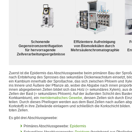
Schonende
Effizientere Aufreinigung
F
Gegenstromzentrifugation
von Biomolekülen durch
für hervorragende
Mehrsäulenchromatographie
En
Zellverarbeitungsergebnisse
Zuerst ist die Epidermis das Abschlussgewebe beim primären Bau der Sproß
nach Entstehung des Sprosses das sekundäre Dickenwachstum einsetzt, bilde
ein Kambium innerhalb der Sproßachse, das sich zwischen Phloem und Xylem
ins Innere und Äußere der Pflanze ab, wobei die Abgabe nach innen proportio
innen abgegebenen Zellen bildet sich das Holz (= sekundäres Xylem), au
Zellen der Bast (= sekundäres Phloem). Auf der äußersten Schicht des Bastes
Korkkambium), ein
meristematisches Gewebe
, dessen Zellen sich durch Ei
teilen. Durch dieses Phellogen werden aus dem Bast Zellen nach außen abg
Korkstoff) in ihre Zellwände einlagern und schließlich die Korkschicht bilden.
toten Zellen.
Es gibt drei Abschlussgewebe:
Primäres Abschlussgewebe:
Epidermis
Sekundäres Abschlussgewebe:
Periderm
(bestehend aus Phelloder