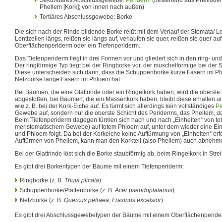
Phellem [Kork]; von innen nach außen)
Tertiäres Abschlussgewebe: Borke
Die sich nach der Rinde bildende Borke reißt mit dem Verlauf der Stomata/ Len
Lentizellen längs, reißen sie längs auf, verlaufen sie quer, reißen sie quer 
Oberflächenperiderm oder ein Tiefenperiderm.
Das Tiefenperiderm liegt in drei Formen vor und gliedert sich in den ring- u
Der ringförmige Typ liegt bei der Ringborke vor, der muschelförmige bei der
Diese unterscheiden sich darin, dass die Schuppenborke kurze Fasern im P
Netzborke lange Fasern im Phloem hat.
Bei Bäumen, die eine Glattrinde oder ein Ringelkork haben, wird die oberste 
abgestoßen, bei Bäumen, die ein Massenkork haben, bleibt diese erhalten und
wie z. B. bei der Kork-Eiche auf. Es türmt sich allerdings kein vollständiges
Pe
Gewebe auf, sondern nur die oberste Schicht des Periderms, das Phellem, da
Beim Tiefenperiderm dagegen türmen sich nach und nach „Einheiten“ von tot
meristematischem Gewebe) auf totem Phloem auf, unter dem wieder eine Ei
und Phloem folgt. Da bei der Korkeiche keine Auftürmung von „Einheiten“ erfo
Auftürmen von Phellem, kann man den Korkteil (also Phellem) auch abnehm
Bei der Glattrinde löst sich die Borke staubförmig ab, beim Ringelkork in Strei
Es gibt drei Borkentypen der Bäume mit einem Tiefenperiderm:
Ringborke (z. B.
Thuja plicata
)
Schuppenborke/Plattenborke (z. B.
Acer pseudoplatanus
)
Netzborke (z. B.
Quercus petraea
,
Fraxinus excelsior
)
Es gibt drei Abschlussgewebetypen der Bäume mit einem Oberflächenperide