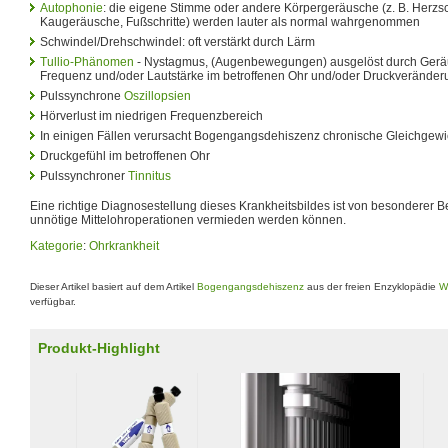
Autophonie
: die eigene Stimme oder andere Körpergeräusche (z. B. Her
Kaugeräusche, Fußschritte) werden lauter als normal wahrgenommen
Schwindel/Drehschwindel: oft verstärkt durch Lärm
Tullio-Phänomen
- Nystagmus, (Augenbewegungen) ausgelöst durch Geräu
Frequenz und/oder Lautstärke im betroffenen Ohr und/oder Druckverände
Pulssynchrone
Oszillopsien
Hörverlust im niedrigen Frequenzbereich
In einigen Fällen verursacht Bogengangsdehiszenz chronische Gleichgew
Druckgefühl im betroffenen Ohr
Pulssynchroner
Tinnitus
Eine richtige Diagnosestellung dieses Krankheitsbildes ist von besonderer 
unnötige Mittelohroperationen vermieden werden können.
Kategorie
:
Ohrkrankheit
Dieser Artikel basiert auf dem Artikel
Bogengangsdehiszenz
aus der freien Enzyklopädie
W
verfügbar.
Produkt-Highlight