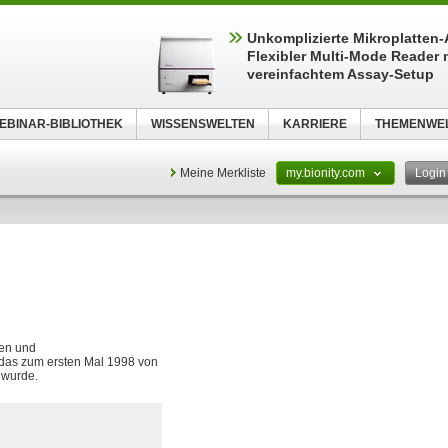
Unkomplizierte Mikroplatten
Flexibler Multi-Mode Reader 
vereinfachtem Assay-Setup
EBINAR-BIBLIOTHEK
WISSENSWELTEN
KARRIERE
THEMENWE
Meine Merkliste
my.bionity.com
Logi
hen und
, das zum ersten Mal 1998 von
 wurde.