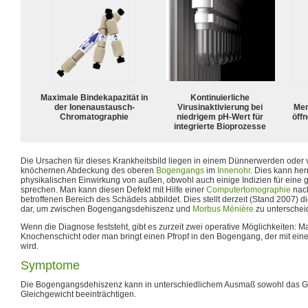
Maximale Bindekapazität in
Kontinuierliche
der Ionenaustausch-
Virusinaktivierung bei
Mem
Chromatographie
niedrigem pH-Wert für
öffn
integrierte Bioprozesse
Die Ursachen für dieses Krankheitsbild liegen in einem Dünnerwerden oder 
knöchernen Abdeckung des oberen
Bogengangs
im
Innenohr
. Dies kann her
physikalischen Einwirkung von außen, obwohl auch einige Indizien für eine
sprechen. Man kann diesen Defekt mit Hilfe einer
Computertomographie
nac
betroffenen Bereich des Schädels abbildet. Dies stellt derzeit (Stand 2007) d
dar, um zwischen Bogengangsdehiszenz und
Morbus Ménière
zu unterschei
Wenn die Diagnose feststeht, gibt es zurzeit zwei operative Möglichkeiten: M
Knochenschicht oder man bringt einen Pfropf in den Bogengang, der mit eine
wird.
Symptome
Die Bogengangsdehiszenz kann in unterschiedlichem Ausmaß sowohl das G
Gleichgewicht beeinträchtigen.