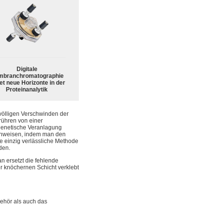
Digitale
branchromatographie
et neue Horizonte in der
Proteinanalytik
völligen Verschwinden der
rühren von einer
 genetische Veranlagung
hweisen, indem man den
ie einzig verlässliche Methode
den.
an ersetzt die fehlende
r knöchernen Schicht verklebt
ehör als auch das