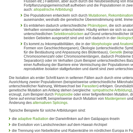
Flüssen etc.) Faktoren, aber auch durch die Neubesiedlung von In
Fortpflanzungsgemeinschaft aufheben und die Populationen in zwe
auch:
allopatrische Artbildung
)
Die Populationen entwickeln sich durch
Mutationen
,
Rekombination
auseinander, weshalb die genetische Übereinstimmung sinkt. Imm
Es entstehen dadurch unterschiedliche
Phänotypen
, die sich anat
Verhalten voneinander unterscheiden. Häufig wirken sie sich so aus
unterschiedlichen
Selektionsdrücken
auf Grund unterschiedlicher 
beiden Gebieten ausgesetzt sind und sich dadurch in der
ökologisc
Es kommt zu Inkompatibilitäten, die in der
Morphologie
und
Anatom
Formen von Geschlechtsorganen), Ökologie (unterschiedliche Symb
für die Bestäubung und Anpassung des Blütenbaus),
Genetik
(beisp
Chromosomenzahl oder Chromosomenlängen, dadurch Probleme b
Separation)) oder im Verhalten (zum Beispiel unterschiedliches Bal
einer Aufhebung der Barriere eine Vermischung der Populationen v
reproduktive Isolation
stattgefunden und damit sind zwei unterschied
Die Isolation als erster Schritt kann in seltenen Fällen auch durch eine unter
Ausrichtung zweier Populationen (beispielsweise unterschiedliche Mikrohabi
unterschiedlicher Nahrung, Wirtswechsel bei
Parasiten
) erfolgen. Grundsätz
genetische Mutation am Anfang stehen (vergleiche:
sympatrische Artbildung
)
erzeugt, zum Beispiel durch
Polyploidie
oder einer tiefgreifenden Mutation,
Gene auf einmal betrifft, beispielsweise durch Mutation von
Mastergenen
und
Änderung des
alternativen Splicings
.
Typische Beispiele für solche Artbildungen sind:
die
adaptive Radiation
der Darwinfinken auf den Galápagos-Inseln
die Evolution von Landschnecken auf dem Hawaii-Archipel
die Trennung von Nebelkrähe und Rabenkrähe im nördlichen Europa in Fol