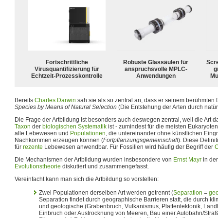
Fortschrittliche
Robuste Glassäulen für
Scr
Virusquantifizierung für
anspruchsvolle MPLC-
g
Echtzeit-Prozesskontrolle
Anwendungen
Mu
Bereits
Charles Darwin
sah sie als so zentral an, dass er seinem berühmten 
Species by Means of Natural Selection
(Die Entstehung der Arten durch natür
Die Frage der Artbildung ist besonders auch deswegen zentral, weil die Art da
Taxon
der
biologischen Systematik
ist - zumindest für die meisten Eukaryote
alle Lebewesen und
Populationen
, die untereinander ohne künstlichen Eingri
Nachkommen erzeugen können (
Fortpflanzungsgemeinschaft
). Diese Defini
für
rezente
Lebewesen anwendbar. Für Fossilien wird häufig der Begriff der
C
Die Mechanismen der Artbildung wurden insbesondere von
Ernst Mayr
in de
Evolutionstheorie
diskutiert und zusammengefasst.
Vereinfacht kann man sich die Artbildung so vorstellen:
Zwei Populationen derselben Art werden getrennt (
Separation
=
geo
Separation findet durch geographische Barrieren statt, die durch kli
und geologische (Grabenbruch, Vulkanismus, Plattentektonik, La
Einbruch oder Austrocknung von Meeren, Bau einer Autobahn/Straße