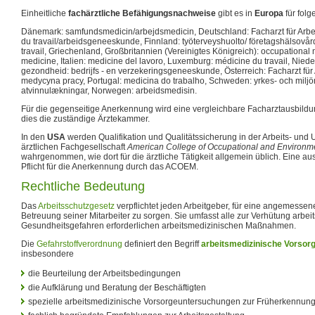
Einheitliche
fachärztliche Befähigungsnachweise
gibt es in
Europa
für fol
Dänemark: samfundsmedicin/arbejdsmedicin, Deutschland: Facharzt für Arbei
du travail/arbeidsgeneeskunde, Finnland: työterveyshuolto/ företagshälsovå
travail, Griechenland, Großbritannien (Vereinigtes Königreich): occupational 
medicine, Italien: medicine del lavoro, Luxemburg: médicine du travail, Nied
gezondheid: bedrijfs - en verzekeringsgeneeskunde, Österreich: Facharzt für 
medycyna pracy, Portugal: medicina do trabalho, Schweden: yrkes- och miljöm
atvinnulækningar, Norwegen: arbeidsmedisin.
Für die gegenseitige Anerkennung wird eine vergleichbare Facharztausbildung 
dies die zuständige Ärztekammer.
In den
USA
werden Qualifikation und Qualitätssicherung in der Arbeits- und
ärztlichen Fachgesellschaft
American College of Occupational and Environ
wahrgenommen, wie dort für die ärztliche Tätigkeit allgemein üblich. Eine aus
Pflicht für die Anerkennung durch das ACOEM.
Rechtliche Bedeutung
Das
Arbeitsschutzgesetz
verpflichtet jeden Arbeitgeber, für eine angemessen
Betreuung seiner Mitarbeiter zu sorgen. Sie umfasst alle zur Verhütung arbei
Gesundheitsgefahren erforderlichen arbeitsmedizinischen Maßnahmen.
Die
Gefahrstoffverordnung
definiert den Begriff
arbeitsmedizinische Vorsor
insbesondere
die Beurteilung der Arbeitsbedingungen
die Aufklärung und Beratung der Beschäftigten
spezielle arbeitsmedizinische Vorsorgeuntersuchungen zur Früherkennun