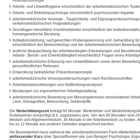
Arbeitsphysiologie
Arbeits- und Umwelthygiene einschließlich der arbeitsmedizinischen Toxik
Arbeits- und Betriebspsychologie einschließlich psychosozialer Aspekte
arbeitsmedizinische Vorsorge-, Tauglichkeits- und Eignungsuntersuchungen
verkehrsmedizinischen Fragestellungen
Grundlagen hereditärer Krankheitsbilder einschließlich der Indikationsstell
humangenetische Beratung
Indikationsstellung, sachgerechten Probengewinnung und -behandlung fü
einschließlich des Biomonitorings und der arbeitsmedizinischen Bewertun
ärztliche Begutachtung bei arbeitsbedingten Erkrankungen und Berufskrank
Arbeits-, Berufs- und Erwerbsfähigkeit einschließlich Fragen eines Arbeits
arbeitsmedizinische Erfassung von Umweltfaktoren sowie deren Bewertung h
gesundheitlichen Relevanz
Entwicklung betrieblicher Präventionskonzepte
arbeitsmedizinische Vorsorgeuntersuchungen nach Rechtsvorschriften
Arbeitsplatzbeurteilungen und Gefährdungsanalysen
Beratungen zur ergonomischen Arbeitsgestaltung
arbeitsmedizinische Bewertung von Messergebnissen verschiedener Arbeit
Lärm, Klimagrößen, Beleuchtung, Gefahrstoffe
Die
Weiterbildungszeit
beträgt 60 Monate. Weiterbilder und Weiterbildungss
Ärztekammer ermächtigt (d.h. zugelassen) sein. Von den 60 Monaten sind 24
Medizin und Allgemeinmedizin, 36 Monate in der Arbeitsmedizin zu leisten. A
bis zu 12 Monate aus anderen Gebieten angerechnet werden.
Als Besonderheit muss während der arbeitsmedizinischen Fach-Weiterbildu
umfassender Kurs
über Spezialthemen wie zum Beispiel Psychologie, Ergon