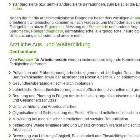
standardisierte bzw. semi-standardisierte Befragungen, zum Beispiel die E
Index
.
Neben der für die arbeitsmedizinische Diagnostik besonders wichtigen
Anam
orientierten Untersuchung kommen je nach Fragestellung Methoden aus den 
Fachgebieten hinzu:
Ergometrie
, Messung der
Sehschärfe
und anderer Auge
Spirometrie
,
Röntgendiagnostik
, dermatologische, allergologische, neurolog
Untersuchungsmethoden und andere mehr.
Ärztliche Aus- und Weiterbildung
Deutschland
Vom
Facharzt
für Arbeitsmedizin
werden insbesondere folgende Kenntniss
Fertigkeiten gefordert:
Prävention und Früherkennung arbeitsbezogener und -bedingter Gesundh
Berufskrankheiten sowie der auslösenden Noxen einschließlich epidemiol
Gesundheitsberatung einschließlich Impfungen
betriebliche Gesundheitsförderung einschließlich der individuellen und 
Beratung und Planung in Fragen des technischen, organisatorischen und 
und Gesundheitsschutzes
Unfallverhütung und Arbeitssicherheit
Organisation und Sicherstellung der Ersten Hilfe und notfallmedizinischen
Mitwirkung bei medizinischer, beruflicher und sozialer Rehabilitation
betriebliche Wiedereingliederung und Einsatz chronisch Kranker und schu
Arbeitsplatz
Bewertung von Leistungsfähigkeit, Belastbarkeit und Einsatzfähigkeit einsch