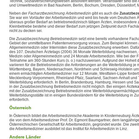
Technik, Sozialversicherungswesen absolviert werden. Veranstalter sind die
und Umweltmedizin in Bad Nauheim, Berlin, Bochum, Dresden, Düsseldorf, M
Neben der
Facharztbezeichnung Arbeitsmedizin
gibt es auch die
Zusatzbeze
Sie war ein Vorläufer der Arbeitsmedizin und wird bis heute vom Deutschen Är
überaus großer Bedarf an betriebsmedizinisch tätigen Ärzten, insbesondere 
Kleinbetriebe bestehe und dieser Bedarf zum jetzigen Zeitpunkt durch Fachärz
nicht zu decken sei.
Die
Zusatzbezeichnung Betriebsmedizin
setzt eine bereits vorhandene Fach
Gebiet der unmittelbaren Patientenversorgung voraus. Zum Beispiel können a
Allgemeinmedizin oder Internisten diese Zusatzbezeichnung erwerben. Dafür
des 107. Deutschen Ärztetags (2004) 36 Monate Weiterbildung nachweisen,
Medizin oder Allgemeinmedizin und 24 Monate Arbeitsmedizin. Wie bei der Fa
Teilnahme am 360-Stunden Kurs (s. o.) nachzuweisen. Aufgrund der Hoheit
variieren für die Betriebsmedizin die Anforderungen an die Weiterbildung je
Württemberg, Bayern, Niedersachsen, Nordrhein und Schleswig-Holstein umfa
einem ermächtigten Arbeitsmediziner nur 12 Monate, Westfalen-Lippe forder
Mecklenburg-Vorpommern, Rheinland-Pfalz, Saarland, Sachsen-Anhalt und 
Weiterbildung erforderlich. In Berlin, Brandenburg, Hamburg, Hessen und Sa
in der Zusatzbezeichnung Betriebsmedizin nicht möglich. Bei einigen Ärzte
mit der Zusatzbezeichnung Betriebsmedizin eine Weiterbildungsermächtigun
Weiterbildungsstätte ist in einigen Bundesländern für die Weiterbildung in 
erforderlich.
Österreich
In Österreich bildet die Arbeitsmedizinische Akademie in Klosterneuburg Ärzt
die von dem Arbeitsmediziner Prof. Dr. Egmont Baumgartner, dem langjährig
Österreichischen Gesellschaft für Arbeitsmedizin, gegründet wurde. Die zweite
die Arbeitsmediziner ausbildet ist das Institut für Arbeitsmedizin in Linz.
Andere Länder