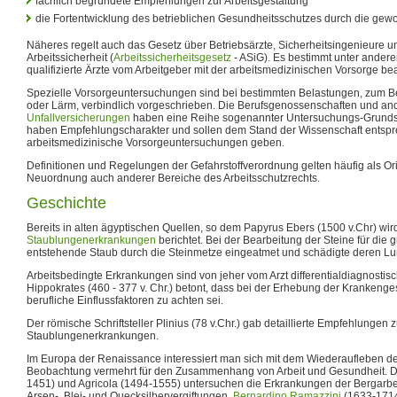
fachlich begründete Empfehlungen zur Arbeitsgestaltung
die Fortentwicklung des betrieblichen Gesundheitsschutzes durch die ge
Näheres regelt auch das Gesetz über Betriebsärzte, Sicherheitsingenieure u
Arbeitssicherheit (
Arbeitssicherheitsgesetz
- ASiG). Es bestimmt unter andere
qualifizierte Ärzte vom Arbeitgeber mit der arbeitsmedizinischen Vorsorge be
Spezielle Vorsorgeuntersuchungen sind bei bestimmten Belastungen, zum Bei
oder Lärm, verbindlich vorgeschrieben. Die Berufsgenossenschaften und a
Unfallversicherungen
haben eine Reihe sogenannter Untersuchungs-Grunds
haben Empfehlungscharakter und sollen dem Stand der Wissenschaft entspr
arbeitsmedizinische Vorsorgeuntersuchungen geben.
Definitionen und Regelungen der Gefahrstoffverordnung gelten häufig als Ori
Neuordnung auch anderer Bereiche des Arbeitsschutzrechts.
Geschichte
Bereits in alten ägyptischen Quellen, so dem Papyrus Ebers (1500 v.Chr) wir
Staublungenerkrankungen
berichtet. Bei der Bearbeitung der Steine für di
entstehende Staub durch die Steinmetze eingeatmet und schädigte deren L
Arbeitsbedingte Erkrankungen sind von jeher vom Arzt differentialdiagnostisc
Hippokrates (460 - 377 v. Chr.) betont, dass bei der Erhebung der Krankenge
berufliche Einflussfaktoren zu achten sei.
Der römische Schriftsteller Plinius (78 v.Chr.) gab detaillierte Empfehlungen
Staublungenerkrankungen.
Im Europa der Renaissance interessiert man sich mit dem Wiederaufleben de
Beobachtung vermehrt für den Zusammenhang von Arbeit und Gesundheit. D
1451) und Agricola (1494-1555) untersuchen die Erkrankungen der Bergarbe
Arsen-, Blei- und Quecksilbervergiftungen.
Bernardino Ramazzini
(1633-1714)