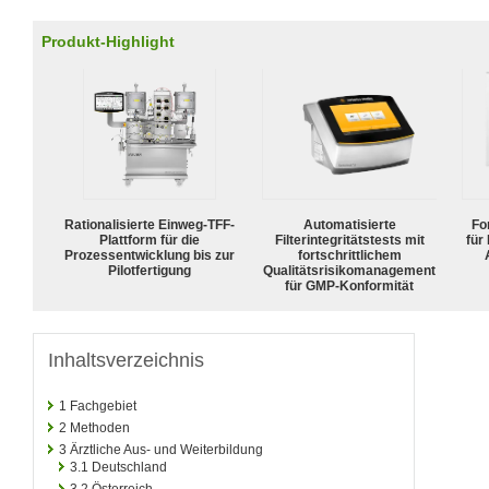
Produkt-Highlight
Rationalisierte Einweg-TFF-
Automatisierte
For
Plattform für die
Filterintegritätstests mit
für
Prozessentwicklung bis zur
fortschrittlichem
Pilotfertigung
Qualitätsrisikomanagement
für GMP-Konformität
Inhaltsverzeichnis
1
Fachgebiet
2
Methoden
3
Ärztliche Aus- und Weiterbildung
3.1
Deutschland
3.2
Österreich