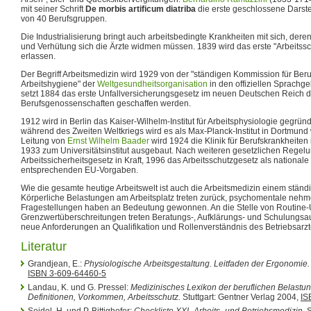
mit seiner Schrift
De morbis artificum diatriba
die erste geschlossene Darste
von 40 Berufsgruppen.
Die Industrialisierung bringt auch arbeitsbedingte Krankheiten mit sich, der
und Verhütung sich die Ärzte widmen müssen. 1839 wird das erste "Arbeitss
erlassen.
Der Begriff Arbeitsmedizin wird 1929 von der "ständigen Kommission für Ber
Arbeitshygiene" der
Weltgesundheitsorganisation
in den offiziellen Sprachg
setzt 1884 das erste Unfallversicherungsgesetz im neuen Deutschen Reich d
Berufsgenossenschaften geschaffen werden.
1912 wird in Berlin das Kaiser-Wilhelm-Institut für Arbeitsphysiologie gegrü
während des Zweiten Weltkriegs wird es als Max-Planck-Institut in Dortmund
Leitung von
Ernst Wilhelm Baader
wird 1924 die Klinik für Berufskrankheiten i
1933 zum Universitätsinstitut ausgebaut. Nach weiteren gesetzlichen Regelun
Arbeitssicherheitsgesetz in Kraft, 1996 das Arbeitsschutzgesetz als nationa
entsprechenden EU-Vorgaben.
Wie die gesamte heutige Arbeitswelt ist auch die Arbeitsmedizin einem stän
Körperliche Belastungen am Arbeitsplatz treten zurück, psychomentale neh
Fragestellungen haben an Bedeutung gewonnen. An die Stelle von Routin
Grenzwertüberschreitungen treten Beratungs-, Aufklärungs- und Schulungsauf
neue Anforderungen an Qualifikation und Rollenverständnis des Betriebsarzte
Literatur
Grandjean, E.:
Physiologische Arbeitsgestaltung. Leitfaden der Ergonomie.
ISBN 3-609-64460-5
Landau, K. und G. Pressel:
Medizinisches Lexikon der beruflichen Belast
Definitionen, Vorkommen, Arbeitsschutz.
Stuttgart: Gentner Verlag 2004,
IS
Seidel, H. und P. Bittighofer:
Checkliste XXL Arbeits- und Betriebsmedizin
. 