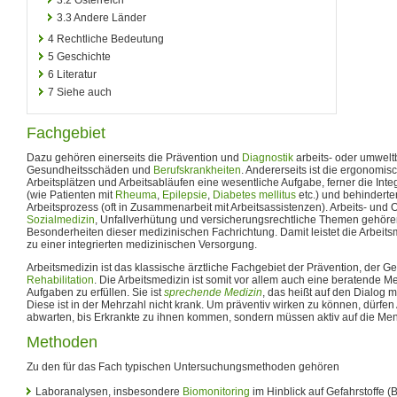
3.3
Andere Länder
4
Rechtliche Bedeutung
5
Geschichte
6
Literatur
7
Siehe auch
Fachgebiet
Dazu gehören einerseits die Prävention und
Diagnostik
arbeits- oder umwelt
Gesundheitsschäden und
Berufskrankheiten
. Andererseits ist die ergonomis
Arbeitsplätzen und Arbeitsabläufen eine wesentliche Aufgabe, ferner die Int
(wie Patienten mit
Rheuma
,
Epilepsie
,
Diabetes mellitus
etc.) und behindert
Arbeitsprozess (oft in Zusammenarbeit mit Arbeitsassistenzen). Arbeits- und
Sozialmedizin
, Unfallverhütung und versicherungsrechtliche Themen gehören
Besonderheiten dieser medizinischen Fachrichtung. Damit leistet die Arbeits
zu einer in­tegrierten medizinischen Versorgung.
Arbeitsmedizin ist das klassische ärztliche Fachgebiet der Prävention, der 
Rehabilitation
. Die Arbeitsmedizin ist somit vor allem auch eine beratende M
Aufgaben zu erfüllen. Sie ist
sprechende Medizin
, das heißt auf den Dialog m
Diese ist in der Mehrzahl nicht krank. Um präventiv wirken zu können, dürfen
abwarten, bis Erkrankte zu ihnen kommen, sondern müssen aktiv auf die M
Methoden
Zu den für das Fach typischen Untersuchungsmethoden gehören
Laboranalysen, insbesondere
Biomonitoring
im Hinblick auf Gefahrstoffe (Bl