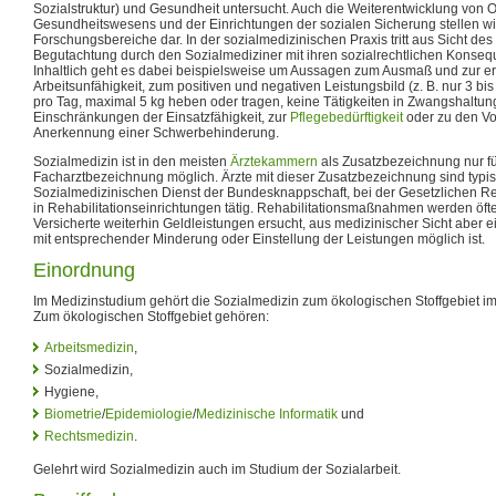
Sozialstruktur) und Gesundheit untersucht. Auch die Weiterentwicklung von 
Gesundheitswesens und der Einrichtungen der sozialen Sicherung stellen wi
Forschungsbereiche dar. In der sozialmedizinischen Praxis tritt aus Sicht des
Begutachtung durch den Sozialmediziner mit ihren sozialrechtlichen Konse
Inhaltlich geht es dabei beispielsweise um Aussagen zum Ausmaß und zur e
Arbeitsunfähigkeit, zum positiven und negativen Leistungsbild (z. B. nur 3 bis
pro Tag, maximal 5 kg heben oder tragen, keine Tätigkeiten in Zwangshaltun
Einschränkungen der Einsatzfähigkeit, zur
Pflegebedürftigkeit
oder zu den V
Anerkennung einer Schwerbehinderung.
Sozialmedizin ist in den meisten
Ärztekammern
als Zusatzbezeichnung nur fü
Facharztbezeichnung möglich. Ärzte mit dieser Zusatzbezeichnung sind typ
Sozialmedizinischen Dienst der Bundesknappschaft, bei der Gesetzlichen R
in Rehabilitationseinrichtungen tätig. Rehabilitationsmaßnahmen werden öf
Versicherte weiterhin Geldleistungen ersucht, aus medizinischer Sicht aber 
mit entsprechender Minderung oder Einstellung der Leistungen möglich ist.
Einordnung
Im Medizinstudium gehört die Sozialmedizin zum ökologischen Stoffgebiet im 
Zum ökologischen Stoffgebiet gehören:
Arbeitsmedizin
,
Sozialmedizin,
Hygiene,
Biometrie
/
Epidemiologie
/
Medizinische Informatik
und
Rechtsmedizin
.
Gelehrt wird Sozialmedizin auch im Studium der Sozialarbeit.