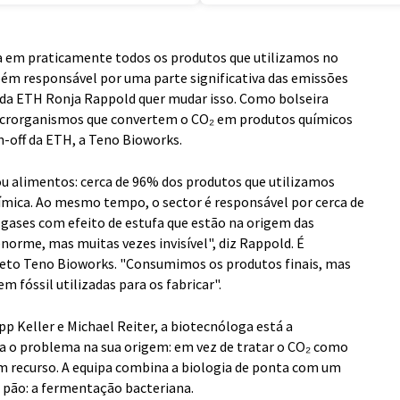
da em praticamente todos os produtos que utilizamos no
ém responsável por uma parte significativa das emissões
a da ETH Ronja Rappold quer mudar isso. Como bolseira
microrganismos que convertem o CO₂ em produtos químicos
n-off da ETH, a Teno Bioworks.
u alimentos: cerca de 96% dos produtos que utilizamos
ímica. Ao mesmo tempo, o sector é responsável por cerca de
 gases com efeito de estufa que estão na origem das
norme, mas muitas vezes invisível", diz Rappold. É
ojeto Teno Bioworks. "Consumimos os produtos finais, mas
 fóssil utilizadas para os fabricar".
p Keller e Michael Reiter, a biotecnóloga está a
a o problema na sua origem: em vez de tratar o CO₂ como
 recurso. A equipa combina a biologia de ponta com um
 pão: a fermentação bacteriana.