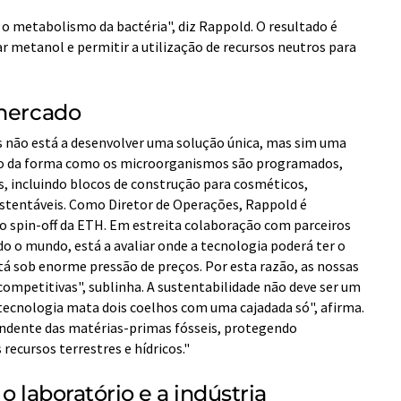
etabolismo da bactéria", diz Rappold. O resultado é
ar metanol e permitir a utilização de recursos neutros para
 mercado
s não está a desenvolver uma solução única, mas sim uma
o da forma como os microorganismos são programados,
 incluindo blocos de construção para cosméticos,
ustentáveis. Como Diretor de Operações, Rappold é
do spin-off da ETH. Em estreita colaboração com parceiros
odo o mundo, está a avaliar onde a tecnologia poderá ter o
tá sob enorme pressão de preços. Por esta razão, as nossas
mpetitivas", sublinha. A sustentabilidade não deve ser um
 tecnologia mata dois coelhos com uma cajadada só", afirma.
ndente das matérias-primas fósseis, protegendo
recursos terrestres e hídricos."
o laboratório e a indústria