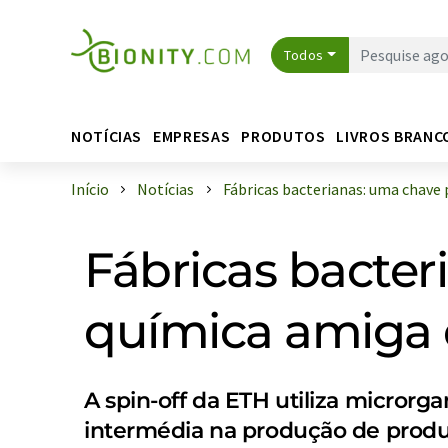
Todos
NOTÍCIAS
EMPRESAS
PRODUTOS
LIVROS BRANC
Início
Notícias
Fábricas bacterianas: uma chave pa
Fábricas bacte
química amiga
A spin-off da ETH utiliza micro
intermédia na produção de produ