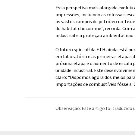
Esta perspetiva mais alargada evoluiu
impressões, incluindo as colossais esc
os vastos campos de petróleo no Texas,
do habitat chocou-me", recorda. Com 
industrial e a proteção ambiental não
O futuro spin-off da ETH ainda está nu
em laboratório e as primeiras etapas
próxima etapa é o aumento de escala p
unidade industrial. Este desenvolvime
claro: "Dispomos agora dos meios para
importações de combustíveis fósseis. O
Observação: Este artigo foi traduzid
humana. A LUMITOS oferece essas tra
ampla de notícias atuais. Como este a
possível que contenha erros de vocabul