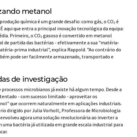
lizando metanol
produção química é um grande desafio: como gás, o CO₂ é
r. É aqui que entra a principal inovação tecnológica da equipa:
dia. Primeiro, o CO₂ gasoso é convertido em metanol
al de partida das bactérias - efetivamente a sua "matéria-
éria-prima industrial", explica Rappold. "Ao contrário do
mbém pode ser facilmente armazenado, transportado e
as de investigação
de processos microbianos já existe há algum tempo. Desde a
tentado - com sucesso limitado - aproveitar os
nol" que ocorrem naturalmente em aplicações industriais.
io dirigido por Julia Vorholt, Professora de Microbiologia
senvolveu agora uma solução revolucionária ao inverter a
ma bactéria já utilizada em grande escala industrial para
car.