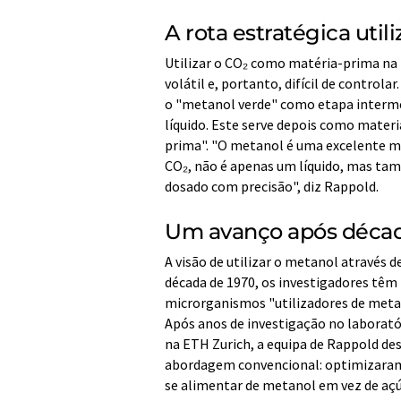
A rota estratégica uti
Utilizar o CO₂ como matéria-prima na 
volátil e, portanto, difícil de controla
o "metanol verde" como etapa intermé
líquido. Este serve depois como materi
prima". "O metanol é uma excelente mat
CO₂, não é apenas um líquido, mas ta
dosado com precisão", diz Rappold.
Um avanço após décad
A visão de utilizar o metanol através 
década de 1970, os investigadores têm 
microrganismos "utilizadores de meta
Após anos de investigação no laboratór
na ETH Zurich, a equipa de Rappold de
abordagem convencional: optimizaram u
se alimentar de metanol em vez de açú