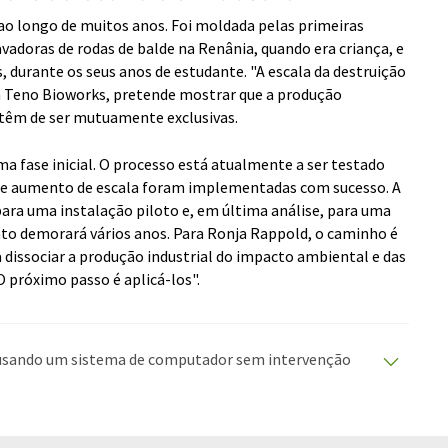
 ao longo de muitos anos. Foi moldada pelas primeiras
avadoras de rodas de balde na Renânia, quando era criança, e
 durante os seus anos de estudante. "A escala da destruição
a Teno Bioworks, pretende mostrar que a produção
 têm de ser mutuamente exclusivas.
ma fase inicial. O processo está atualmente a ser testado
 de aumento de escala foram implementadas com sucesso. A
ara uma instalação piloto e, em última análise, para uma
nto demorará vários anos. Para Ronja Rappold, o caminho é
 dissociar a produção industrial do impacto ambiental e das
 próximo passo é aplicá-los".
o usando um sistema de computador sem intervenção
duções automáticas para apresentar uma gama mais
rtigo foi traduzido com tradução automática, é
ário, sintaxe ou gramática. O artigo original em