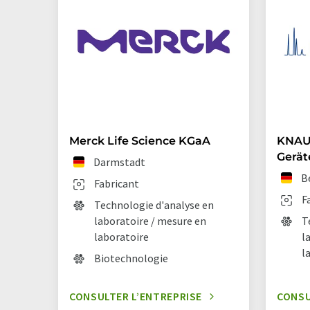
Merck Life Science KGaA
KNAUE
Gerä
Darmstadt
B
Fabricant
F
Technologie d'analyse en
laboratoire / mesure en
T
laboratoire
l
l
Biotechnologie
CONSULTER L’ENTREPRISE
CONSU