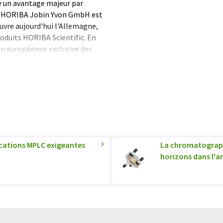
ue un avantage majeur par
. HORIBA Jobin Yvon GmbH est
ouvre aujourd'hui l'Allemagne,
roduits HORIBA Scientific. En
n européenne exclusive des
r Clark-MXR, l'un des
icoseconde.
formatique sans intervention
ues pour présenter un plus
 article a été traduit avec
 des erreurs de vocabulaire, de
is peut être trouvé
ici
.
ications MPLC exigeantes
La chromatograp
horizons dans l'a