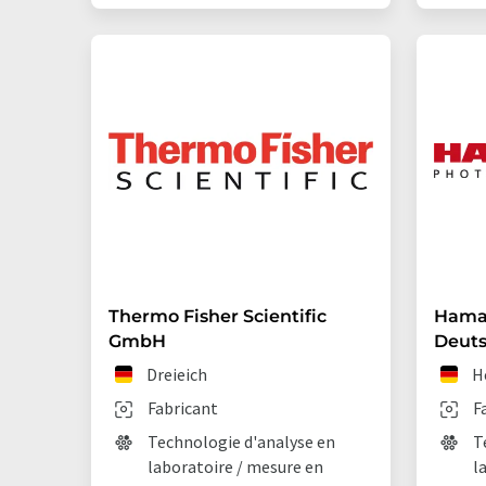
Thermo Fisher Scientific
Hama
GmbH
Deut
Dreieich
H
Fabricant
F
Technologie d'analyse en
T
laboratoire / mesure en
l