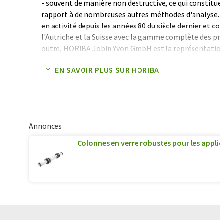
- souvent de manière non destructive, ce qui constit
rapport à de nombreuses autres méthodes d'analyse
en activité depuis les années 80 du siècle dernier et c
l'Autriche et la Suisse avec la gamme complète des p
outre, HORIBA Jobin Yvon GmbH est la représentatio
systèmes laser à impulsions ultracourtes fabriqués pa
EN SAVOIR PLUS SUR HORIBA
principaux fournisseurs de systèmes laser femto et p
Note: Cet article a été traduit à l'aide d'un système in
humaine. LUMITOS propose ces traductions automatiq
large éventail de présentations d'entreprise. Comme cet
Annonces
traduction automatique, il est possible qu'il contienne
syntaxe ou de grammaire. L'article original dans Angla
Colonnes en verre robustes pour les appl