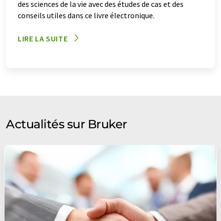
spectromètres de fluorescence X totale
des sciences de la vie avec des études de cas et des
conseils utiles dans ce livre électronique.
spectromètres de résonance paramagnétique
électronique
LIRE LA SUITE
spectromètres FT-NIR
spectromètres infrarouges
spectromètres IRTF
Actualités sur Bruker
spectromètres Raman
spectromètres RMN
spectromètres RMN à domain temporel
spectromètres XRF
systèmes CLP