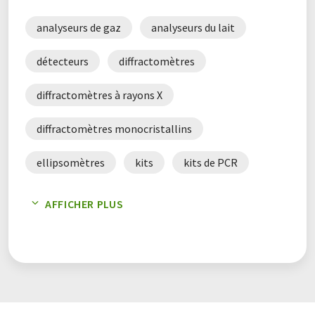
réputation auprès de ses clients. En tant que leader mondial
de l’instrumentation d’analyse scientifique, Bruker met un
analyseurs de gaz
analyseurs du lait
point d’honneur à satisfaire les besoins de ses clients tout en
continuant à développer des technologies de pointe et des
détecteurs
diffractomètres
solutions innovantes répondant aux problématiques
d’analyse actuelles.
diffractomètres à rayons X
diffractomètres monocristallins
ellipsomètres
kits
kits de PCR
logiciel de spectroscopie
logiciel RMN
AFFICHER PLUS
microscopes
microscopes 3d
microscopes à disque optique
microscopes à fluorescence