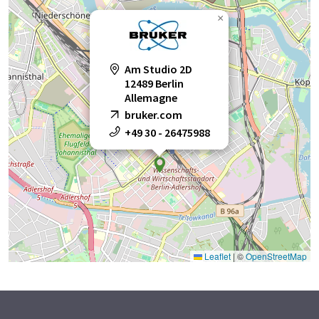
×
Am Studio 2D
12489 Berlin
Allemagne
bruker.com
+49 30 - 26475988
Leaflet
|
©
OpenStreetMap