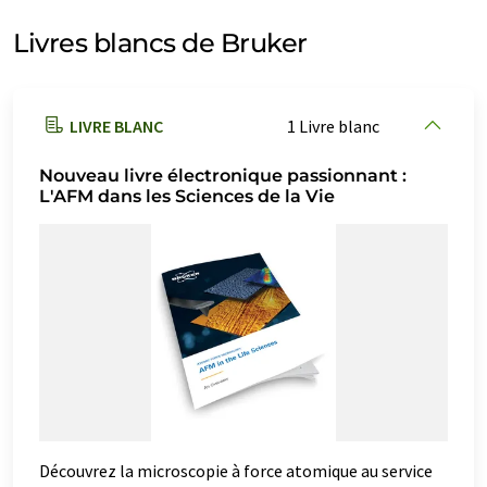
microscopes à force atomique
Livres blancs de Bruker
microscopes à rayons x
microscopes FT-IR
LIVRE BLANC
1 Livre blanc
microscopes Raman
Nouveau livre électronique passionnant :
microscopie à super-résolution
L'AFM dans les Sciences de la Vie
pince optique
réflectomètres
spectromètres
spectromètres à main
spectromètres à rayons X
spectromètres d'émission optiques
spectromètres de fluorescence X microscopique
Découvrez la microscopie à force atomique au service