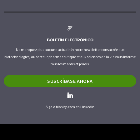
BOLETÍN ELECTRÓNICO
Ne manquez plus aucune actualité : notre newsletter consacrée aux
biotechnologies, au secteur pharmaceutique et aux sciences de la vie vous informe
tous les mardis et jeudis.
SUSCRÍBASE AHORA
Siga a bionity.com en LinkedIn