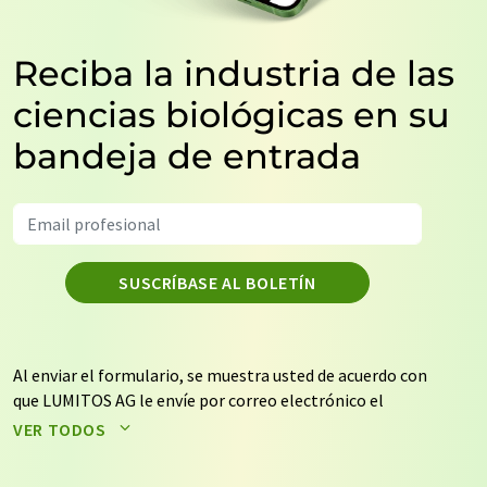
Reciba la industria de las
ciencias biológicas en su
bandeja de entrada
SUSCRÍBASE AL BOLETÍN
Al enviar el formulario, se muestra usted de acuerdo con
que LUMITOS AG le envíe por correo electrónico el
boletín o boletines seleccionados anteriormente. Sus
VER TODOS
datos no se facilitarán a terceros. El almacenamiento y
el procesamiento de sus datos se realiza sobre la base