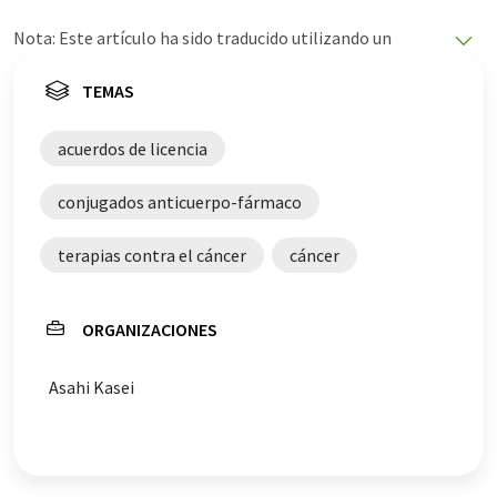
Nota: Este artículo ha sido traducido utilizando un
sistema informático sin intervención humana. LUMITOS
ofrece estas traducciones automáticas para presentar
TEMAS
una gama más amplia de noticias de actualidad. Como
este artículo ha sido traducido con traducción
acuerdos de licencia
automática, es posible que contenga errores de
vocabulario, sintaxis o gramática. El artículo original en
conjugados anticuerpo-fármaco
Inglés se puede encontrar
aquí
.
terapias contra el cáncer
cáncer
ORGANIZACIONES
Asahi Kasei