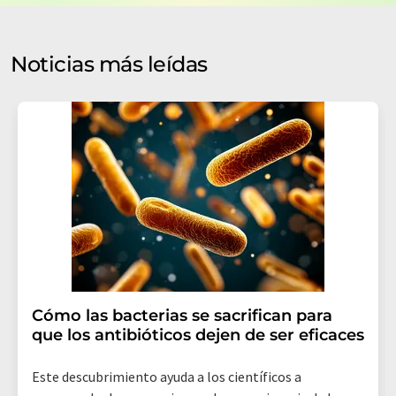
de nuestra
política de protección de datos
. LUMITOS
puede ponerse en contacto con usted por correo
electrónico a efectos publicitarios o de investigación de
Noticias más leídas
mercado y opinión. Puede revocar en todo momento su
consentimiento sin efecto retroactivo y sin necesidad
de indicar los motivos informando por correo postal a
LUMITOS AG, Ernst-Augustin-Str. 2, 12489 Berlín
(Alemania) o por correo electrónico a
revoke@lumitos.com
. Además, en cada correo
electrónico se incluye un enlace para anular la
suscripción al boletín informativo correspondiente.
Cómo las bacterias se sacrifican para
que los antibióticos dejen de ser eficaces
Este descubrimiento ayuda a los científicos a