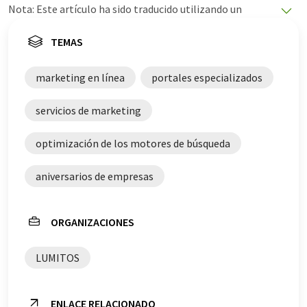
Nota: Este artículo ha sido traducido utilizando un
sistema informático sin intervención humana. LUMITOS
ofrece estas traducciones automáticas para presentar
TEMAS
una gama más amplia de noticias de actualidad. Como
este artículo ha sido traducido con traducción
marketing en línea
portales especializados
automática, es posible que contenga errores de
vocabulario, sintaxis o gramática. El artículo original en
servicios de marketing
Inglés se puede encontrar
aquí
.
optimización de los motores de búsqueda
aniversarios de empresas
ORGANIZACIONES
LUMITOS
ENLACE RELACIONADO