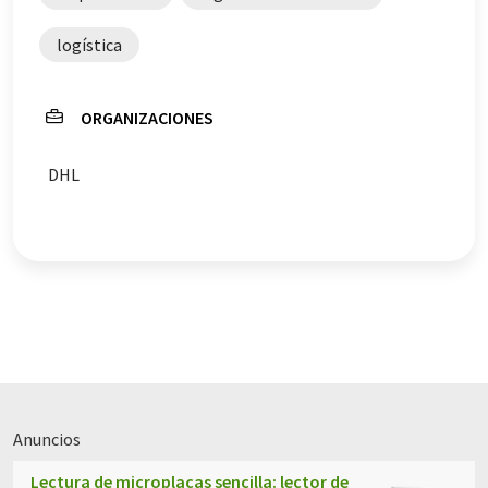
automática, es posible que contenga errores de
vocabulario, sintaxis o gramática. El artículo original en
logística
Inglés se puede encontrar
aquí
.
ORGANIZACIONES
DHL
Anuncios
Lectura de microplacas sencilla: lector de