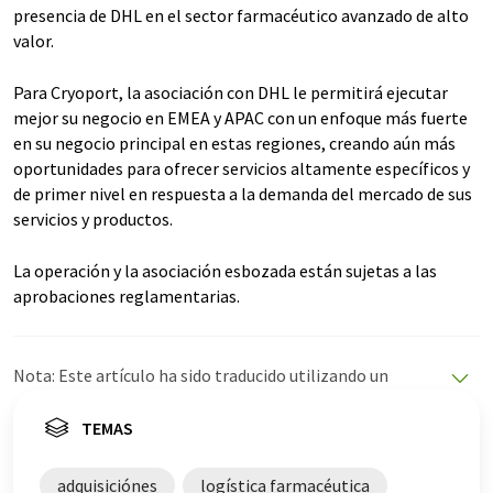
presencia de DHL en el sector farmacéutico avanzado de alto
valor.
Para Cryoport, la asociación con DHL le permitirá ejecutar
mejor su negocio en EMEA y APAC con un enfoque más fuerte
en su negocio principal en estas regiones, creando aún más
oportunidades para ofrecer servicios altamente específicos y
de primer nivel en respuesta a la demanda del mercado de sus
servicios y productos.
La operación y la asociación esbozada están sujetas a las
aprobaciones reglamentarias.
Nota: Este artículo ha sido traducido utilizando un
sistema informático sin intervención humana. LUMITOS
ofrece estas traducciones automáticas para presentar
TEMAS
una gama más amplia de noticias de actualidad. Como
este artículo ha sido traducido con traducción
adquisiciónes
logística farmacéutica