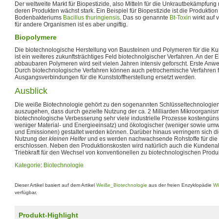
Der weltweite Markt für Biopestizide, also Mitteln für die Unkrautbekämpfun
deren Produkten wächst stark. Ein Beispiel für Biopestizide ist die Produktio
Bodenbakteriums
Bacillus thuringiensis
. Das so genannte
Bt-Toxin
wirkt auf 
für andere Organismen ist es aber ungiftig.
Biopolymere
Die biotechnologische Herstellung von Bausteinen und Polymeren für die Kun
ist ein weiteres zukunftsträchtiges Feld biotechnolgischer Verfahren. An der 
abbaubaren Polymeren wird seit vielen Jahren intensiv geforscht. Erste An
Durch biotechnologische Verfahren können auch petrochemische Verfahren f
Ausgangsverbindungen für die Kunststoffherstellung ersetzt werden.
Ausblick
Die weiße Biotechnologie gehört zu den sogenannten Schlüsseltechnologien 
auszugehen, dass durch gezielte Nutzung der ca. 2 Milliarden Mikroorgani
biotechnologische Verbesserung sehr viele industrielle Prozesse kostengüns
weniger Material- und Energieeinsatz) und ökologischer (weniger sowie umwe
und Emissionen) gestaltet werden können. Darüber hinaus verringern sich die
Nutzung der
kleinen Helfer
und es werden nachwachsende Rohstoffe für die i
erschlossen. Neben den Produktionskosten wird natürlich auch die Kunden
Triebkraft für den Wechsel von konventionellen zu biotechnologischen Produ
Kategorie
:
Biotechnologie
Dieser Artikel basiert auf dem Artikel
Weiße_Biotechnologie
aus der freien Enzyklopädie
Wi
verfügbar.
Produkt-Highlight