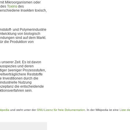
g mit Mikroorganismen oder
n des
Toxins
des
verschiedene Insekten toxisch,
ststoff- und Polymerindustrie
Entwicklung von biologisch
wendungen sind auf dem Markt.
ür die Produktion von
unserer Zeit. Es ist davon
smusspezies und deren
tiger (weniger Prozessstufen,
ltverträglichere Reststoffe
 Investitionen durch die
ndustrielle Nutzung
akzeptanz die entscheidende
ktionsverfahren sein.
kipedia
und steht unter der
GNU-Lizenz für freie Dokumentation
. In der Wikipedia ist eine
Liste d