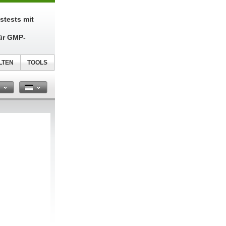
tstests mit
ür GMP-
LTEN
TOOLS
n