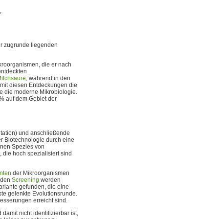
,
er zugrunde liegenden
kroorganismen, die er nach
entdeckten
ilchsäure
, während in den
e mit diesen Entdeckungen die
e die moderne Mikrobiologie.
% auf dem Gebiet der
utation) und anschließende
r Biotechnologie durch eine
denen Spezies von
die hoch spezialisiert sind
nten
der Mikroorganismen
nden
Screening
werden
riante gefunden, die eine
ste gelenkte Evolutionsrunde.
besserungen erreicht sind.
amit nicht identifizierbar ist,