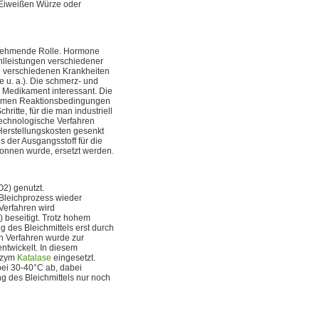
 Eiweißen Würze oder
unehmende Rolle. Hormone
ehlleistungen verschiedener
i verschiedenen Krankheiten
 u. a.). Die schmerz- und
 Medikament interessant. Die
tremen Reaktionsbedingungen
ritte, für die man industriell
echnologische Verfahren
Herstellungskosten gesenkt
s der Ausgangsstoff für die
onnen wurde, ersetzt werden.
2) genutzt.
 Bleichprozess wieder
Verfahren wird
 beseitigt. Trotz hohem
 des Bleichmittels erst durch
n Verfahren wurde zur
ntwickelt. In diesem
Enzym
Katalase
eingesetzt.
ei 30-40°C ab, dabei
g des Bleichmittels nur noch