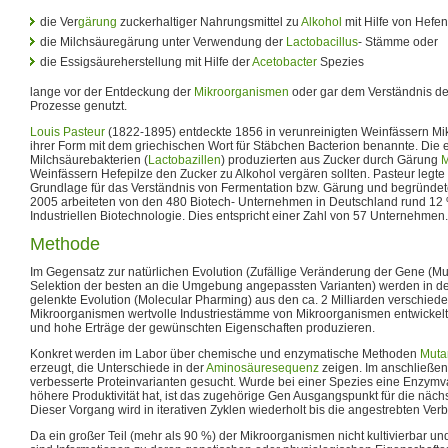
die Ver
gärung
zuckerhaltiger Nahrungsmittel zu
Alkohol
mit Hilfe von Hefen
die Milchsäuregärung unter Verwendung der
Lactobacillus
- Stämme oder
die Essigsäureherstellung mit Hilfe der
Acetobacter
Spezies
lange vor der Entdeckung der
Mikroorganismen
oder gar dem Verständnis d
Prozesse genutzt.
Louis Pasteur
(1822-1895) entdeckte 1856 in verunreinigten Weinfässern Mi
ihrer Form mit dem griechischen Wort für Stäbchen Bacterion benannte. Die 
Milchsäurebakterien (
Lactobazillen
) produzierten aus Zucker durch Gärung
M
Weinfässern Hefepilze den Zucker zu Alkohol vergären sollten. Pasteur legt
Grundlage für das Verständnis von Fermentation bzw. Gärung und begründet
2005 arbeiteten von den 480 Biotech- Unternehmen in Deutschland rund 12 
Industriellen Biotechnologie. Dies entspricht einer Zahl von 57 Unternehmen.
Methode
Im Gegensatz zur natürlichen Evolution (Zufällige Veränderung der Gene (M
Selektion der besten an die Umgebung angepassten Varianten) werden in de
gelenkte Evolution (Molecular Pharming) aus den ca. 2 Milliarden verschie
Mikroorganismen wertvolle Industriestämme von Mikroorganismen entwickelt, 
und hohe Erträge der gewünschten Eigenschaften produzieren.
Konkret werden im Labor über chemische und enzymatische Methoden
Muta
erzeugt, die Unterschiede in der
Aminosäuresequenz
zeigen. Im anschließe
verbesserte Proteinvarianten gesucht. Wurde bei einer Spezies eine Enzymva
höhere Produktivität hat, ist das zugehörige Gen Ausgangspunkt für die näch
Dieser Vorgang wird in iterativen Zyklen wiederholt bis die angestrebten Ver
Da ein großer Teil (mehr als 90 %) der Mikroorganismen nicht kultivierbar und d