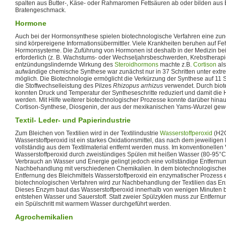
spalten aus Butter-, Käse- oder Rahmaromen Fettsäuren ab oder bilden aus
Bratengeschmack.
Hormone
Auch bei der Hormonsynthese spielen biotechnologische Verfahren eine z
sind körpereigene Informationsübermittler. Viele Krankheiten beruhen auf F
Hormonsysteme. Die Zuführung von Hormonen ist deshalb in der Medizin be
erforderlich (z. B. Wachstums- oder Wechseljahrsbeschwerden, Krebstherapie
entzündungslindernde Wirkung des
Steroidhormons
machte z.B.
Cortison
als
aufwändige chemische Synthese war zunächst nur in 37 Schritten unter ex
möglich. Die Biotechnologie ermöglicht die Verkürzung der Synthese auf 11 Sch
die Stoffwechselleistung des Pilzes
Rhizopus arrhizus
verwendet. Durch biot
konnten Druck und Temperatur der Syntheseschritte reduziert und damit die 
werden. Mit Hilfe weiterer biotechnologischer Prozesse konnte darüber hinau
Cortison-Synthese, Diosgenin, der aus der mexikanischen Yams-Wurzel gew
Textil- Leder- und Papierindustrie
Zum Bleichen von Textilien wird in der Textilindustrie
Wasserstoffperoxid
(H2O
Wasserstoffperoxid ist ein starkes Oxidationsmittel, das nach dem jeweiligen
vollständig aus dem Textilmaterial entfernt werden muss. Im konventionellen 
Wasserstoffperoxid durch zweistündiges Spülen mit heißen Wasser (80-95°C)
Verbrauch an Wasser und Energie gelingt jedoch eine vollständige Entfernung
Nachbehandlung mit verschiedenen Chemikalien. In dem biotechnologische
Entfernung des Bleichmittels Wasserstoffperoxid ein enzymatischer Prozess e
biotechnologischen Verfahren wird zur Nachbehandlung der Textilien das 
Dieses Enzym baut das Wasserstoffperoxid innerhalb von wenigen Minuten b
entstehen Wasser und Sauerstoff. Statt zweier Spülzyklen muss zur Entfernun
ein Spülschritt mit warmem Wasser durchgeführt werden.
Agrochemikalien