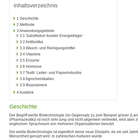
Inhaltsverzeichnis
1
Geschichte
2
Methode
3
Anwendungsgebiete
3.1
Substitution fossiler Energieträger
3.2
Antibiotika
3.3
Wasch- und Reinigungsmittel
3.4
Vitamine
3.5
Enzyme
3.6
Hormone
3.7
Textil- Leder- und Papierindustrie
3.8
Agrochemikalien
3.9
Biopolymere
4
Ausblick
Geschichte
Der Begriff
weiße
Biotechnologie (im Gegensatz zu zum Beispiel grüner (Land
(Pharmazeutik)) ist noch sehr jung und nicht allgemein verbreitet, wird aber
englischen Sprachraum von mehreren Organisationen benutzt.
Die weiße Biotechnologie ist eigentlich keine neue Disziplin, da sie seit Jah
Menschheit genutzt wird. In zahlreichen Kulturen wurde