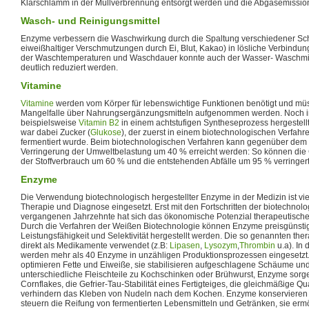
Klärschlamm in der Müllverbrennung entsorgt werden und die Abgasemission
Wasch- und Reinigungsmittel
Enzyme verbessern die Waschwirkung durch die Spaltung verschiedener Sch
eiweißhaltiger Verschmutzungen durch Ei, Blut, Kakao) in lösliche Verbind
der Waschtemperaturen und Waschdauer konnte auch der Wasser- Waschmit
deutlich reduziert werden.
Vitamine
Vitamine
werden vom Körper für lebenswichtige Funktionen benötigt und mü
Mangelfalle über Nahrungsergänzungsmitteln aufgenommen werden. Noch i
beispielsweise
Vitamin B2
in einem achtstufigen Syntheseprozess hergestellt
war dabei Zucker (
Glukose
), der zuerst in einem biotechnologischen Verfahre
fermentiert wurde. Beim biotechnologischen Verfahren kann gegenüber dem
Verringerung der Umweltbelastung um 40 % erreicht werden: So können di
der Stoffverbrauch um 60 % und die entstehenden Abfälle um 95 % verringer
Enzyme
Die Verwendung biotechnologisch hergestellter Enzyme in der Medizin ist vie
Therapie und Diagnose eingesetzt. Erst mit den Fortschritten der biotechno
vergangenen Jahrzehnte hat sich das ökonomische Potenzial therapeutisch
Durch die Verfahren der Weißen Biotechnologie können Enzyme preisgünstig
Leistungsfähigkeit und Selektivität hergestellt werden. Die so genannten t
direkt als Medikamente verwendet (z.B:
Lipasen
,
Lysozym
,
Thrombin
u.a). In 
werden mehr als 40 Enzyme in unzähligen Produktionsprozessen eingesetzt.
optimieren Fette und Eiweiße, sie stabilisieren aufgeschlagene Schäume un
unterschiedliche Fleischteile zu Kochschinken oder Brühwurst, Enzyme sorgen
Cornflakes, die Gefrier-Tau-Stabilität eines Fertigteiges, die gleichmäßige Qu
verhindern das Kleben von Nudeln nach dem Kochen. Enzyme konservieren
steuern die Reifung von fermentierten Lebensmitteln und Getränken, sie erm