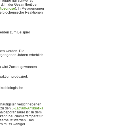
 leider nur schwer zu
, d. h. der Gesamtheit der
Biozönose
). In Metagenomen
te biochemische Reaktionen
werden zum Beispiel
nen werden. Die
vergangenen Jahren erheblich
en wird Zucker gewonnen.
eaktion produziert.
ikrobiologische
 häufigsten verschriebenen
n zu den
β-Lactam-Antibiotika
alosporansäure ist. In dem
 kann bei Zimmertemperatur
gearbeitet werden. Das
rch muss weniger