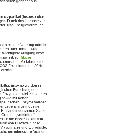
en fallen geringer aus.
mutzpartikel (insbesondere
ungen. Durch das Herabsetzen
tel- und Energieverbrauch
ssen mit der Nahrung oder im
n den 90er Jahren wurde
. Wichtigster Ausgangsstoff
nsschritt zu
Ribose
 chemischen Verfahren eine
e CO2-Emissionen um 30 %,
t werden.
lfältig: Enzyme werden in
logischen Forschung der
er Enzyme entwickeln können.
 sowie mit hoher
herapeutischen Enzyme werden
der Lebensmittelindustrie
 Enzyme modifizieren Stärke,
d Cremes, „verkleben“
 für die Bissfestigkeit von
alität von Eiswaffeln oder
 Mayonnaise und Eiprodukte,
öglichen intensivere Aromen,