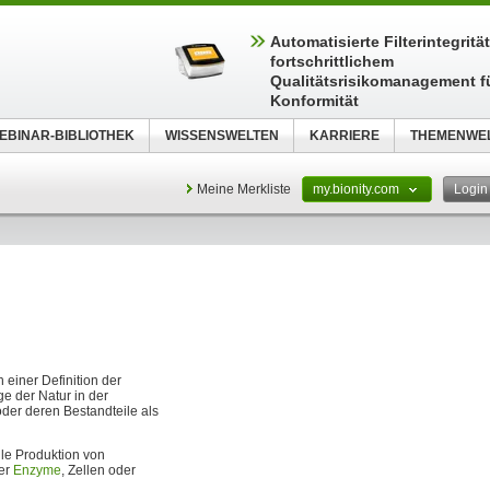
Automatisierte Filterintegritä
fortschrittlichem
Qualitätsrisikomanagement f
Konformität
EBINAR-BIBLIOTHEK
WISSENSWELTEN
KARRIERE
THEMENWE
Meine Merkliste
my.bionity.com
Logi
 einer Definition der
e der Natur in der
der deren Bestandteile als
lle Produktion von
ter
Enzyme
, Zellen oder