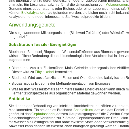
sind Informationen zu deren genetischen oder physiologischen Eigenschaften
ermitteln. Ein Lösungsansatz hierfür ist die Untersuchung von
Metagenomen
Genome eines Lebensraums oder Biotops oder einer Lebensgemeinschaft (
können
Biokatalysatoren
aufgefunden werden, die bisher noch nicht bekann
katalysieren und neue, interessante Stoffwechselprodukte bilden.
Anwendungsgebiete
Die so gewonnenen Mikroorganismen (Stichwort Zellfabrik) oder Wirkstoffe 
eingesetzt für:
Substitution fossiler Energieträger
Bioethanol, Biodiesel, Biogas und Wasserstoff können aus Biomasse gewon
wirtschaftliche Bedeutung dieser biotechnologischen Verfahren hat in den 
zugenommen.
Bioethanol: Aus u.a. Zuckerrüben, Mais, Getreide oder organischen Abfäll
Dieser wird zu
Ethylalkohol
fermentiert.
Biodiesel: Wird aus pflanzlichen Fetten und Ölen über eine katalytischen R
Biogas: ist das Ergebnis der Methanfermentation von Biomasse
Wasserstoff: Wasserstoff als sehr interessanter Energieträger kann durch m
Fermentationsprozesse aus organischem Material gewonnen werden.
Antibiotika
Sie dienen der Behandlung von Infektionskrankheiten und zählen zu den am
Medikamenten. Ein bekanntes Breitband-
Antibiotikum
, das wie das Penicilli
gehört, ist das
Cephalosporin
, dessen Hauptausgangsstoff die 7-Amino-Ceph
biotechnologischen Verfahren zur 7-Amino-Cephalosporansäure-Produktion
mit Wasser als Lösungsmittel und ohne toxische Stoffe oder Schwermetalle 
Abwasser kann danach im Wesentlichen biologisch gereinigt werden. Dadu