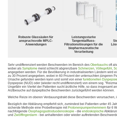
Robuste Glassäulen für
Leistungsstarke
anspruchsvolle MPLC-
Tangentialfluss-
Ste
Anwendungen
Filtrationslösungen für die
Lös
biopharmazeutische
Verarbeitung
Sehr undifferenziert werden Beschwerden im Bereich des
Oberbauchs
oft al
wobei als
Symptome
meist schlecht abgrenzbare
Schmerzen
,
Völlegefühl
,
S
angegeben werden. Für die Bevölkerung in industrialisierten Ländern wird e
zu 30 Prozent angegeben, wobei in 60 Prozent der untersuchten jüngeren Pa
Ursache gefunden werden kann und somit von einer
funktionellen Dyspepsi
Dyspepsie (NUD) oder (wieder recht undifferenziert) von einem sog. "Reizm
Ungefähr ein Viertel der Patienten sucht ärztliche Hilfe, so dass insgesamt an
Arztbesuche auf dyspeptische Beschwerden zurückgeführt werden können.
Welche Reize im oberen Verdauungstrakt diese Beschwerden verursachen, i
Bezüglich der Abklärung empfiehlt sich, zumindest bei Patienten unter 45 Jah
sicherste Methode eine Probetherapie mit
Protonenpumpenhemmern
für 6 
nachfolgende
Ösophagogastroduodenoskopie
- die
endoskopische
Abkläru
und
Zwölffingerdarm
- bei anhaltenden oder wieder auftretenden Beschwer