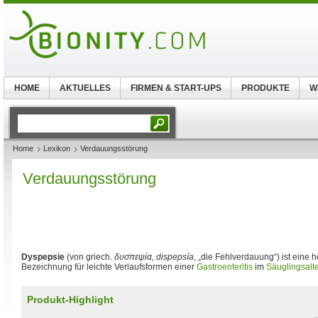
HOME
AKTUELLES
FIRMEN & START-UPS
PRODUKTE
W
Home
Lexikon
Verdauungsstörung
Verdauungsstörung
Dyspepsie
(von griech.
δυσπεψία, dispepsía
, „die Fehlverdauung“) ist eine 
Bezeichnung für leichte Verlaufsformen einer
Gastroenteritis
im
Säuglingsalte
Produkt-Highlight