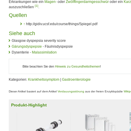
Erkrankungen wie ein
Magen-
oder
Zwölffingerdarmgesschwür
oder ein
Kar
[1]
auszuschließen
.
Quellen
↑
http://gidiv.ucsf.edu/course/things/Spiegel.pdf
Siehe auch
Glasgow dyspepsia severity score
Gärungsdyspepsie
- Fäulnisdyspepsie
Dysenterie -
Malassimilation
Bitte beachten Sie den
Hinweis zu Gesundheitsthemen
!
Kategorien:
Krankheitssymptom
|
Gastroenterologie
Dieser Artikel basiert auf dem Artikel
Verdauungsstörung
aus der freien Enzyklopädie
Wikip
Produkt-Highlight