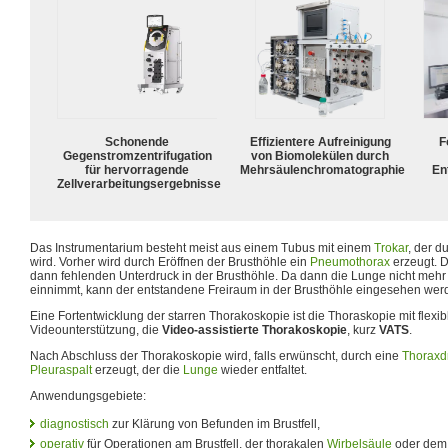
Schonende
Effizientere Aufreinigung
F
Gegenstromzentrifugation
von Biomolekülen durch
für hervorragende
Mehrsäulenchromatographie
En
Zellverarbeitungsergebnisse
Das Instrumentarium besteht meist aus einem Tubus mit einem
Trokar
, der d
wird. Vorher wird durch Eröffnen der Brusthöhle ein
Pneumothorax
erzeugt. D
dann fehlenden Unterdruck in der Brusthöhle. Da dann die Lunge nicht mehr
einnimmt, kann der entstandene Freiraum in der Brusthöhle eingesehen wer
Eine Fortentwicklung der starren Thorakoskopie ist die Thoraskopie mit flexi
Videounterstützung, die
Video-assistierte Thorakoskopie
, kurz
VATS
.
Nach Abschluss der Thorakoskopie wird, falls erwünscht, durch eine
Thoraxd
Pleuraspalt
erzeugt, der die
Lunge
wieder entfaltet.
Anwendungsgebiete:
diagnostisch
zur Klärung von Befunden im Brustfell,
operativ
für Operationen am Brustfell, der thorakalen
Wirbelsäule
oder de