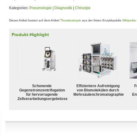
Kategorien:
Pneumologie
|
Diagnostik
|
Chirurgie
Dieser Artikel basiert auf dem Artikel
Thorakoskopie
aus der freien Enzyklopädie
Wikipedia
Produkt-Highlight
Schonende
Effizientere Aufreinigung
F
Gegenstromzentrifugation
von Biomolekülen durch
für hervorragende
Mehrsäulenchromatographie
En
Zellverarbeitungsergebnisse