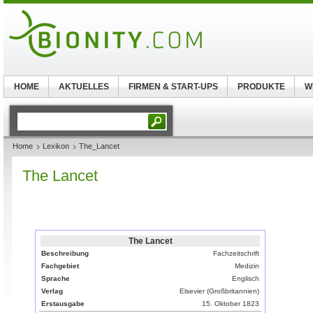
HOME
AKTUELLES
FIRMEN & START-UPS
PRODUKTE
W
Home
Lexikon
The_Lancet
The Lancet
The Lancet
Beschreibung
Fachzeitschrift
Fachgebiet
Medizin
Sprache
Englisch
Verlag
Elsevier (Großbritannien)
Erstausgabe
15. Oktober 1823