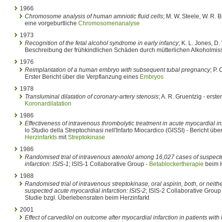
1966
Chromosome analysis of human amniotic fluid cells
; M. W. Steele, W. R. B
eine vorgeburtliche
Chromosomenanalyse
1973
Recognition of the fetal alcohol syndrome in early infancy
; K. L. Jones, D.
Beschreibung der frühkindlichen Schäden durch mütterlichen Alkoholmi
1976
Reimplantation of a human embryo with subsequent tubal pregnancy
; P.
Erster Bericht über die Verpflanzung eines
Embryos
1978
Transluminal dilatation of coronary-artery stenosis
; A. R. Gruentzig - erst
Koronardilatation
1986
Effectiveness of intravenous thrombolytic treatment in acute myocardial in
lo Studio della Streptochinasi nell'Infarto Miocardico (GISSI) - Bericht ü
Herzinfarkts
mit
Streptokinase
1986
Randomised trial of intravenous atenolol among 16,027 cases of suspect
infarction: ISIS-1
; ISIS-1 Collaborative Group -
Betablockertherapie
beim H
1988
Randomised trial of intravenous streptokinase, oral aspirin, both, or nei
suspected acute myocardial infarction: ISIS-2
; ISIS-2 Collaborative Group 
Studie bzgl. Überlebensraten beim Herzinfarkt
2001
Effect of carvedilol on outcome after myocardial infarction in patients with 