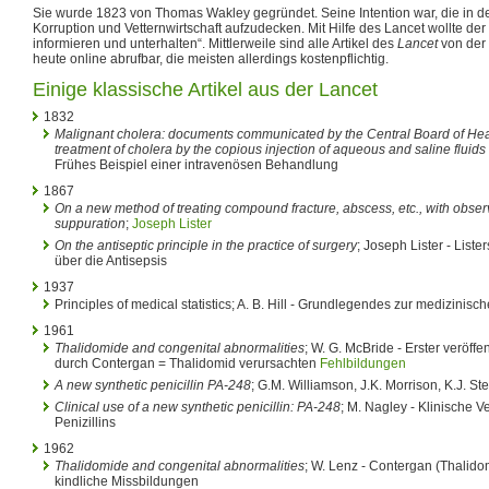
Sie wurde 1823 von Thomas Wakley gegründet. Seine Intention war, die in de
Korruption und Vetternwirtschaft aufzudecken. Mit Hilfe des Lancet wollte der
informieren und unterhalten“. Mittlerweile sind alle Artikel des
Lancet
von der 
heute online abrufbar, die meisten allerdings kostenpflichtig.
Einige klassische Artikel aus der Lancet
1832
Malignant cholera: documents communicated by the Central Board of Healt
treatment of cholera by the copious injection of aqueous and saline fluids 
Frühes Beispiel einer intravenösen Behandlung
1867
On a new method of treating compound fracture, abscess, etc., with observ
suppuration
;
Joseph Lister
On the antiseptic principle in the practice of surgery
; Joseph Lister - List
über die Antisepsis
1937
Principles of medical statistics; A. B. Hill - Grundlegendes zur medizinisch
1961
Thalidomide and congenital abnormalities
; W. G. McBride - Erster veröffe
durch Contergan = Thalidomid verursachten
Fehlbildungen
A new synthetic penicillin PA-248
; G.M. Williamson, J.K. Morrison, K.J. S
Clinical use of a new synthetic penicillin: PA-248
; M. Nagley - Klinische
Penizillins
1962
Thalidomide and congenital abnormalities
; W. Lenz - Contergan (Thalido
kindliche Missbildungen