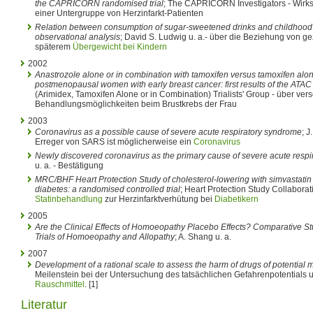
the CAPRICORN randomised trial
; The CAPRICORN Investigators - Wirk
einer Untergruppe von Herzinfarkt-Patienten
Relation between consumption of sugar-sweetened drinks and childhood o
observational analysis
; David S. Ludwig u. a.- über die Beziehung von 
späterem
Übergewicht bei Kindern
2002
Anastrozole alone or in combination with tamoxifen versus tamoxifen alon
postmenopausal women with early breast cancer: first results of the ATAC
(Arimidex, Tamoxifen Alone or in Combination) Trialists' Group - über ve
Behandlungsmöglichkeiten beim Brustkrebs der Frau
2003
Coronavirus as a possible cause of severe acute respiratory syndrome
; J
Erreger von SARS ist möglicherweise ein
Coronavirus
Newly discovered coronavirus as the primary cause of severe acute resp
u. a. - Bestätigung
MRC/BHF Heart Protection Study of cholesterol-lowering with simvastatin
diabetes: a randomised controlled trial
; Heart Protection Study Collaborat
Statinbehandlung
zur Herzinfarktverhütung bei
Diabetikern
2005
Are the Clinical Effects of Homoeopathy Placebo Effects? Comparative St
Trials of Homoeopathy and Allopathy
; A. Shang u. a.
2007
Development of a rational scale to assess the harm of drugs of potential 
Meilenstein bei der Untersuchung des tatsächlichen Gefahrenpotentials u
Rauschmittel
. [1]
Literatur