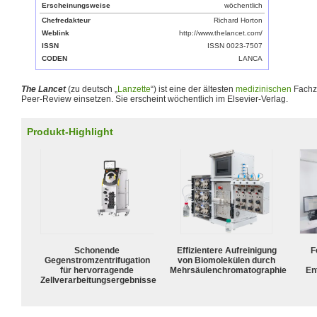
Erscheinungsweise
wöchentlich
Chefredakteur
Richard Horton
Weblink
http://www.thelancet.com/
ISSN
ISSN 0023-7507
CODEN
LANCA
The Lancet
(zu deutsch „
Lanzette
“) ist eine der ältesten
medizinischen
Fachze
Peer-Review einsetzen. Sie erscheint wöchentlich im Elsevier-Verlag.
Produkt-Highlight
Schonende
Effizientere Aufreinigung
F
Gegenstromzentrifugation
von Biomolekülen durch
für hervorragende
Mehrsäulenchromatographie
En
Zellverarbeitungsergebnisse