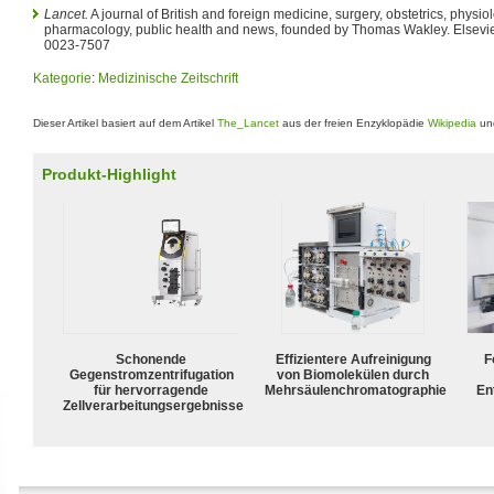
Lancet.
A journal of British and foreign medicine, surgery, obstetrics, physio
pharmacology, public health and news, founded by Thomas Wakley. Elsevie
0023-7507
Kategorie
:
Medizinische Zeitschrift
Dieser Artikel basiert auf dem Artikel
The_Lancet
aus der freien Enzyklopädie
Wikipedia
und
Produkt-Highlight
Schonende
Effizientere Aufreinigung
F
Gegenstromzentrifugation
von Biomolekülen durch
für hervorragende
Mehrsäulenchromatographie
En
Zellverarbeitungsergebnisse