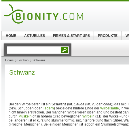
HOME
AKTUELLES
FIRMEN & START-UPS
PRODUKTE
W
Home
Lexikon
Schwanz
Schwanz
Bei den Wirbeltieren ist ein
Schwanz
(lat.
Cauda
(lat. vulgär:
coda
)) das mit F
(bzw. Schuppen oder
Federn
) bekleidete hintere Ende der
Wirbelsäule
, in w
nicht hinein erstrecken. Bei manchen Wirbeltieren ist er lang und besteht da
durch
Muskeln
oft in hohem Grad beweglichen
Wirbeln
(z.B. der Wickel- und
bei anderen ist er kurz und stummelförmig, mitunter breit und flach (Biber, Wa
(Frösche, Menschen). Bei einigen Menschen ist jedoch ein Stummelschwanz