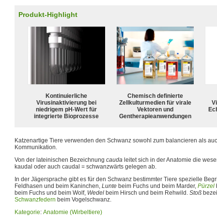
Produkt-Highlight
Kontinuierliche
Chemisch definierte
Virusinaktivierung bei
Zellkulturmedien für virale
Vi
niedrigem pH-Wert für
Vektoren und
Ech
integrierte Bioprozesse
Gentherapieanwendungen
Katzenartige Tiere verwenden den Schwanz sowohl zum balancieren als auch 
Kommunikation.
Von der lateinischen Bezeichnung
cauda
leitet sich in der Anatomie die we
kaudal oder auch caudal = schwanzwärts gelegen ab.
In der Jägersprache gibt es für den Schwanz bestimmter Tiere spezielle Begri
Feldhasen und beim Kaninchen,
Lunte
beim Fuchs und beim Marder,
Pürzel
beim Fuchs und beim Wolf,
Wedel
beim Hirsch und beim Rehwild.
Stoß
bezei
Schwanzfedern
beim Vogelschwanz.
Kategorie
:
Anatomie (Wirbeltiere)