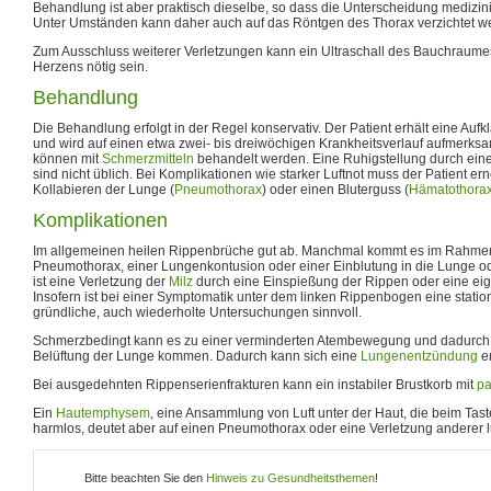
Behandlung ist aber praktisch dieselbe, so dass die Unterscheidung medizinis
Unter Umständen kann daher auch auf das Röntgen des Thorax verzichtet w
Zum Ausschluss weiterer Verletzungen kann ein Ultraschall des Bauchraume
Herzens nötig sein.
Behandlung
Die Behandlung erfolgt in der Regel konservativ. Der Patient erhält eine Auf
und wird auf einen etwa zwei- bis dreiwöchigen Krankheitsverlauf aufmerk
können mit
Schmerzmitteln
behandelt werden. Eine Ruhigstellung durch eine
sind nicht üblich. Bei Komplikationen wie starker Luftnot muss der Patient er
Kollabieren der Lunge (
Pneumothorax
) oder einen Bluterguss (
Hämatothora
Komplikationen
Im allgemeinen heilen Rippenbrüche gut ab. Manchmal kommt es im Rahmen
Pneumothorax, einer Lungenkontusion oder einer Einblutung in die Lunge od
ist eine Verletzung der
Milz
durch eine Einspießung der Rippen oder eine eig
Insofern ist bei einer Symptomatik unter dem linken Rippenbogen eine stati
gründliche, auch wiederholte Untersuchungen sinnvoll.
Schmerzbedingt kann es zu einer verminderten Atembewegung und dadurch 
Belüftung der Lunge kommen. Dadurch kann sich eine
Lungenentzündung
en
Bei ausgedehnten Rippenserienfrakturen kann ein instabiler Brustkorb mit
pa
Ein
Hautemphysem
, eine Ansammlung von Luft unter der Haut, die beim Taste
harmlos, deutet aber auf einen Pneumothorax oder eine Verletzung anderer lu
Bitte beachten Sie den
Hinweis zu Gesundheitsthemen
!