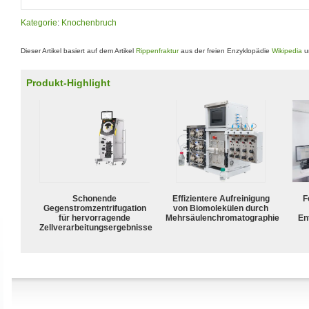
Kategorie
:
Knochenbruch
Dieser Artikel basiert auf dem Artikel
Rippenfraktur
aus der freien Enzyklopädie
Wikipedia
un
Produkt-Highlight
Schonende
Effizientere Aufreinigung
F
Gegenstromzentrifugation
von Biomolekülen durch
für hervorragende
Mehrsäulenchromatographie
En
Zellverarbeitungsergebnisse