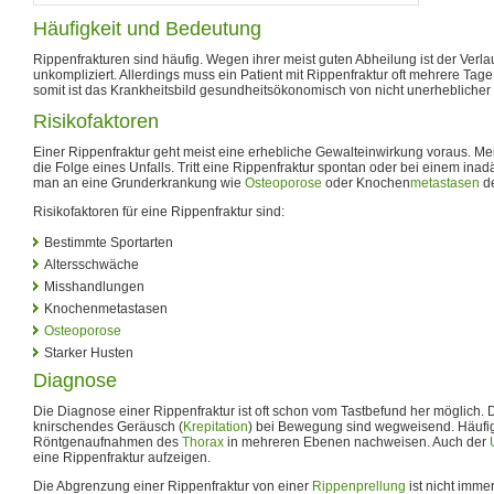
Häufigkeit und Bedeutung
Rippenfrakturen sind häufig. Wegen ihrer meist guten Abheilung ist der Verla
unkompliziert. Allerdings muss ein Patient mit Rippenfraktur oft mehrere Ta
somit ist das Krankheitsbild gesundheitsökonomisch von nicht unerhebliche
Risikofaktoren
Einer Rippenfraktur geht meist eine erhebliche Gewalteinwirkung voraus. Me
die Folge eines Unfalls. Tritt eine Rippenfraktur spontan oder bei einem ina
man an eine Grunderkrankung wie
Osteoporose
oder Knochen
metastasen
d
Risikofaktoren für eine Rippenfraktur sind:
Bestimmte Sportarten
Altersschwäche
Misshandlungen
Knochenmetastasen
Osteoporose
Starker Husten
Diagnose
Die Diagnose einer Rippenfraktur ist oft schon vom Tastbefund her möglich.
knirschendes Geräusch (
Krepitation
) bei Bewegung sind wegweisend. Häufig 
Röntgenaufnahmen des
Thorax
in mehreren Ebenen nachweisen. Auch der
eine Rippenfraktur aufzeigen.
Die Abgrenzung einer Rippenfraktur von einer
Rippenprellung
ist nicht imme