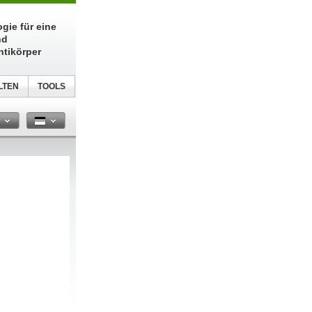
gie für eine
nd
ntikörper
LTEN
TOOLS
n