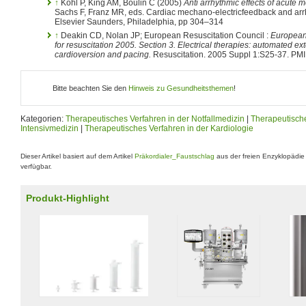
↑
Kohl P, King AM, Boulin C (2005)
Anti arrhythmic effects of acute 
Sachs F, Franz MR, eds. Cardiac mechano-electricfeedback and arrhy
Elsevier Saunders, Philadelphia, pp 304–314
↑
Deakin CD, Nolan JP; European Resuscitation Council :
European 
for resuscitation 2005. Section 3. Electrical therapies: automated exter
cardioversion and pacing.
Resuscitation. 2005 Suppl 1:S25-37. P
Bitte beachten Sie den
Hinweis zu Gesundheitsthemen
!
Kategorien:
Therapeutisches Verfahren in der Notfallmedizin
|
Therapeutische
Intensivmedizin
|
Therapeutisches Verfahren in der Kardiologie
Dieser Artikel basiert auf dem Artikel
Präkordialer_Faustschlag
aus der freien Enzyklopädi
verfügbar.
Produkt-Highlight