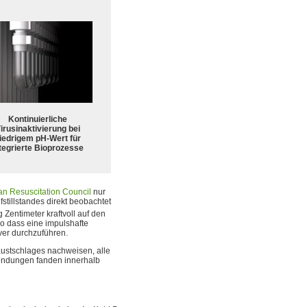
Kontinuierliche
irusinaktivierung bei
iedrigem pH-Wert für
tegrierte Bioprozesse
n Resuscitation Council
nur
fstillstandes direkt beobachtet
Zentimeter kraftvoll auf den
o dass eine impulshafte
ver durchzuführen.
austschlages nachweisen, alle
nwendungen fanden innerhalb