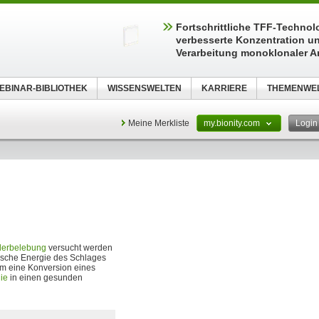
Fortschrittliche TFF-Technolo
verbesserte Konzentration u
Verarbeitung monoklonaler A
EBINAR-BIBLIOTHEK
WISSENSWELTEN
KARRIERE
THEMENWE
Meine Merkliste
my.bionity.com
Logi
derbelebung
versucht werden
ische Energie des Schlages
 um eine Konversion eines
ie
in einen gesunden