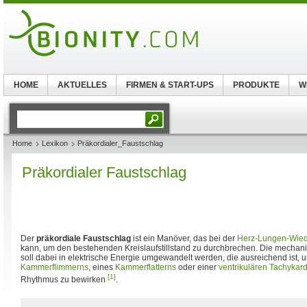
HOME
AKTUELLES
FIRMEN & START-UPS
PRODUKTE
W
Home
Lexikon
Präkordialer_Faustschlag
Präkordialer Faustschlag
Der
präkordiale Faustschlag
ist ein Manöver, das bei der
Herz-Lungen-Wie
kann, um den bestehenden Kreislaufstillstand zu durchbrechen. Die mechan
soll dabei in elektrische Energie umgewandelt werden, die ausreichend ist,
Kammerflimmerns
, eines
Kammerflatterns
oder einer
ventrikulären Tachykard
[1]
Rhythmus zu bewirken
.