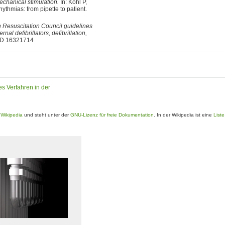
mechanical stimulation.
In: Kohl P,
thmias: from pipette to patient.
Resuscitation Council guidelines
nal defibrillators, defibrillation,
MID 16321714
s Verfahren in der
e
Wikipedia
und steht unter der
GNU-Lizenz für freie Dokumentation
. In der Wikipedia ist eine
List