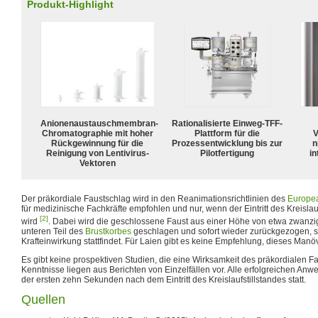
Produkt-Highlight
Anionenaustauschmembran-
Rationalisierte Einweg-TFF-
Chromatographie mit hoher
Plattform für die
V
Rückgewinnung für die
Prozessentwicklung bis zur
n
Reinigung von Lentivirus-
Pilotfertigung
in
Vektoren
Der präkordiale Faustschlag wird in den Reanimationsrichtlinien des
Europea
für medizinische Fachkräfte empfohlen und nur, wenn der Eintritt des Kreislau
[2]
wird
. Dabei wird die geschlossene Faust aus einer Höhe von etwa zwanzig 
unteren Teil des
Brustkorbes
geschlagen und sofort wieder zurückgezogen, s
Krafteinwirkung stattfindet. Für Laien gibt es keine Empfehlung, dieses Manö
Es gibt keine prospektiven Studien, die eine Wirksamkeit des präkordialen F
Kenntnisse liegen aus Berichten von Einzelfällen vor. Alle erfolgreichen A
der ersten zehn Sekunden nach dem Eintritt des Kreislaufstillstandes statt.
Quellen