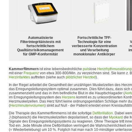
Automatisierte
Fortschrittliche TFF-
Filterintegritätstests mit
Technologie für eine
V
fortschrittlichem
verbesserte Konzentration
n
Qualitätsrisikomanagement
und Verarbeitung
in
für GMP-Konformität
monoklonaler Antikörper
Kammerflimmern
ist eine lebensbedrohliche
puls
lose
Herzrhythmusstörung
mit einer
Frequenz
von etwa 300-800/Min. zu verzeichnen sind. Sie kann z. B
Herzinfarktes
auftreten (siehe auch
plötzlicher Herztod
).
In der Regel arbeitet die Gesamtheit der unzähligen Muskelzellen des Herz
das Erregungsleitungssystem optimal zusammen. Dies führt dazu, dass sich d
zusammenzieht und das in ihm befindliche Blut in die Hauptschlagader (
Aort
im Erregungsleitungssystem des
Herzens
kommt es zu unkoordinierten Kontr
Herzmuskelzellen. Das Herz führt keine ordnungsgemäßen Schläge mehr du
(
Herzminutenvolumen
) sinkt auf Null - der Patient erleidet einen Kreislaufstill
Die Therapie des Kammerflimmerns ist die sofortige
Defibrillation
. Dabei wer
J (biphasisch) die Herzmuskelzellen depolarisiert, so dass der
Myokard
die M
Signale des Erregungsleitungssystems zu reagieren. Ohne Therapie tritt inn
Tod ein. Jede Minute ohne Defibrillation verringert die Wahrscheinlichkeit ei
(= Wiederbelebung) um 10 %. Folglich hat man nach 10-minütiger unterlasse