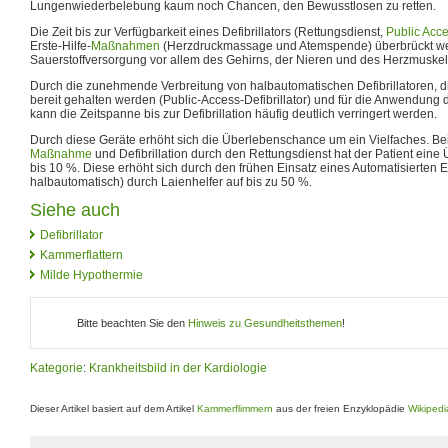
Lungenwiederbelebung kaum noch Chancen, den Bewusstlosen zu retten.
Die Zeit bis zur Verfügbarkeit eines Defibrillators (Rettungsdienst,
Public Acce
Erste-Hilfe-
Maßnahmen
(Herzdruckmassage und Atemspende) überbrückt we
Sauerstoffversorgung vor allem des Gehirns, der Nieren und des Herzmuskel
Durch die zunehmende Verbreitung von halbautomatischen Defibrillatoren, di
bereit gehalten werden (Public-Access-Defibrillator) und für die Anwendung d
kann die Zeitspanne bis zur Defibrillation häufig deutlich verringert werden.
Durch diese Geräte erhöht sich die Überlebenschance um ein Vielfaches. Bei 
Maßnahme
und Defibrillation durch den Rettungsdienst hat der Patient ein
bis 10 %. Diese erhöht sich durch den frühen Einsatz eines Automatisierten E
halbautomatisch) durch Laienhelfer auf bis zu 50 %.
Siehe auch
Defibrillator
Kammerflattern
Milde Hypothermie
Bitte beachten Sie den
Hinweis zu Gesundheitsthemen
!
Kategorie
:
Krankheitsbild in der Kardiologie
Dieser Artikel basiert auf dem Artikel
Kammerflimmern
aus der freien Enzyklopädie
Wikipedi