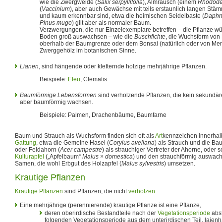
wie die Zwergweide (
Salix serpyllifolia
), Almrausch (einem
Rhodode
(
Vaccinium
), aber auch Gewächse mit teils erstaunlich langen Stä
und kaum erkennbar sind, etwa die heimischen Seidelbaste (
Daph
Pinus mugo
) gilt aber als normaler Baum.
Verzwergungen, die nur Einzelexemplare betreffen – die Pflanze w
Boden groß auswachsen – wie die
Buschfichte
, die Wuchsform von 
oberhalb der Baumgrenze oder dem Bonsai (natürlich oder von Men
Zwerggehölz im botanischen Sinne.
Lianen
, sind hängende oder kletternde holzige mehrjährige Pflanzen.
Beispiele:
Efeu
, Clematis
Baumförmige Lebensformen
sind verholzende Pflanzen, die kein sekund
aber baumförmig wachsen.
Beispiele: Palmen, Drachenbäume, Baumfarne
Baum und Strauch als Wuchsform finden sich oft als
Art
kennzeichen innerhal
Gattung
, etwa die Gemeine Hasel (
Corylus avellana
) als Strauch und die Ba
oder Feldahorn (
Acer campestre
) als strauchiger Vertreter der Ahorne, oder 
Kulturapfel
(„Apfelbaum“
Malus × domestica
) und den strauchförmig auswac
Samen, die wohl Erbgut des Holzapfel (
Malus sylvestris
) umsetzen.
Krautige Pflanzen
Krautige Pflanzen
sind Pflanzen, die nicht
verholzen
.
Eine mehrjährige (perennierende) krautige Pflanze ist eine Pflanze,
deren oberirdische Bestandteile nach der
Vegetationsperiode
abst
folgenden Vegetationsperiode aus dem unterirdischen Teil, laienh