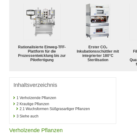
Rationalisierte Einweg-TFF-
Erster CO₂
Plattform für die
Inkubationsschüttler mit
Fi
Prozessentwicklung bis zur
integrierter 180°C
Pilotfertigung
Sterilisation
Qua
Inhaltsverzeichnis
1
Verholzende Pflanzen
2
Krautige Pflanzen
2.1
Wuchsformen Süßgrasartiger Pflanzen
3
Siehe auch
Verholzende Pflanzen