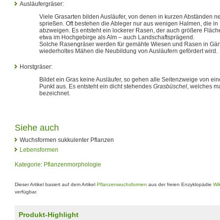
Ausläufergräser:
Viele Grasarten bilden Ausläufer, von denen in kurzen Abständen n
sprießen. Oft bestehen die Ableger nur aus wenigen Halmen, die 
abzweigen. Es entsteht ein lockerer Rasen, der auch größere Fläc
etwa im Hochgebirge als Alm – auch Landschaftsprägend.
Solche Rasengräser werden für gemähte Wiesen und Rasen in Gärt
wiederholtes Mähen die Neubildung von Ausläufern gefördert wird.
Horstgräser:
Bildet ein Gras keine Ausläufer, so gehen alle Seitenzweige von 
Punkt aus. Es entsteht ein dicht stehendes
Grasbüschel
, welches ma
bezeichnet.
Siehe auch
Wuchsformen sukkulenter Pflanzen
Lebensformen
Kategorie
:
Pflanzenmorphologie
Dieser Artikel basiert auf dem Artikel
Pflanzenwuchsformen
aus der freien Enzyklopädie
Wi
verfügbar.
Produkt-Highlight