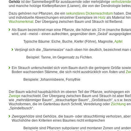
Gehölz
ist der Sammelbegriff für ausdauernde oder mehrjährige
verholzende
und manche holzige Kletterpflanzen (Lianen), die von der Dendrologie betre
Dazu gehören nur Pflanzen, die ein
sekundäres Dickenwachstum
haben. Die
und individuelle Abweichungen einzelner Exemplare im
Holz
als Material hi
Wuchsmerkmal
. Der Übergang zwischen Baum und Strauch ist fließend.
Als Baum bezeichnet man eine Pflanze, die höher als 10 m (manche Botani
wird, und –meist – einen aufrechten, gegenüber dem „Geäst“ ausgeprägte
Typische Bäume: Eiche, Buche, Kiefer (Föhre), Magnolie,
Apfel
Verjüngt sich die „Stammwalze“ nach oben hin deutlich, bezeichnet man d
Beispiel: Tanne, im Gegensatz zu Fichten.
Ein Strauch unterscheidet sich vom Baum durch die geringere Größe sowie
Boden wachsenden Stämme, die sich nicht ausdrücklich von Ästen und
Zw
Beispiele: Johannisbeere, Forsythie
Der Baum wächst hauptsächlich im oberen Teil der Pflanze, wohingegen ein 
Zweige
nachschiebt. Der Übergang zwischen Baum und Strauch ist aber flie
wie „mehrstämmiger Baum“, „strauchartiger Baum“, „Großstrauch“, u.s.w. b
Wuchsformen, die im Gartenbau durch Schnitt, Veredelung oder
Züchtung
ent
„Spindelbusch“.
Zwerggehölze
sind Gehölze, die baum- oder strauchförmig verholzen, aber 
Wuchshöhe den Kriterien eines Baumes nicht entsprechen
Beispiele sind Pflanzen subpolarer und montaner Zonen und andere