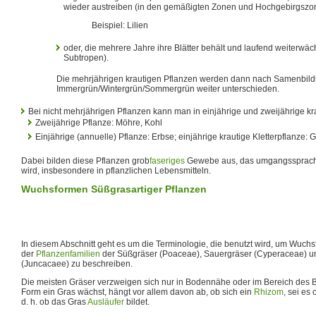
wieder austreiben (in den gemäßigten Zonen und Hochgebirgszo
Beispiel: Lilien
oder, die mehrere Jahre ihre Blätter behält und laufend weiterwäc
Subtropen).
Die mehrjährigen krautigen Pflanzen werden dann nach Samenbil
Immergrün/Wintergrün/Sommergrün weiter unterschieden.
Bei nicht mehrjährigen Pflanzen kann man in einjährige und zweijährige kra
Zweijährige Pflanze: Möhre, Kohl
Einjährige (annuelle) Pflanze: Erbse; einjährige krautige Kletterpflanze:
Dabei bilden diese Pflanzen grob
faseriges
Gewebe aus, das umgangssprachli
wird, insbesondere in pflanzlichen Lebensmitteln.
Wuchsformen Süßgrasartiger Pflanzen
In diesem Abschnitt geht es um die Terminologie, die benutzt wird, um Wuc
der
Pflanzenfamilien
der Süßgräser (Poaceae), Sauergräser (Cyperaceae) 
(Juncacaee) zu beschreiben.
Die meisten Gräser verzweigen sich nur in Bodennähe oder im Bereich des B
Form ein Gras wächst, hängt vor allem davon ab, ob sich ein
Rhizom
, sei es 
d. h. ob das Gras
Ausläufer
bildet.