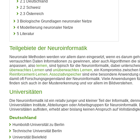
2.1
Deutschland
2.2
Schweiz
2.3
Österreich
3
Biologische Grundlagen neuronaler Netze
4
Modellierung neuronaler Netze
5
Literatur
Teilgebiete der Neuroinformatik
Neuronale Methoden werden vor allem dann eingesetzt, wenn es darum geht
verrauschten Daten Informationen zu gewinnen, aber auch Algorithmen die s
anpassen, also
lernen
, sind typisch für die Neuroinformatik, dabei untersche
überwachtes Lernen
und
unüberwachtes Lernen
, ein Kompromiss zwischen 
Reinforcement-Lernen
.
Assoziativspeicher
sind eine besondere Anwendung 
damit oft Forschungsgegenstand der Neuroinformatik. Viele Anwendungen fü
finden sich auch in der Mustererkennung und vor allem im Bildverstehen.
Universitäten
Die Neuroinformatik ist ein relativ junger und kleiner Teil der Informatik, den
Universitäten Institute, Abteilungen oder Arbeitsgruppen für Neuroinformatik. 
Universitäten auflisten, erhebt aber bislang keinen Anspruch auf Vollständigke
Deutschland
Humboldt-Universität zu Berlin
Technische Universität Berlin
Universität Bielefeld