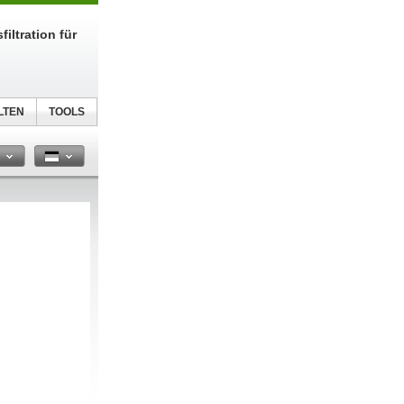
filtration für
LTEN
TOOLS
n