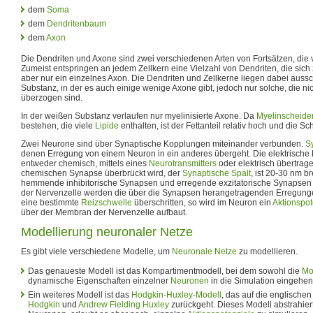
dem
Soma
dem
Dendritenbaum
dem
Axon
Die Dendriten und Axone sind zwei verschiedenen Arten von Fortsätzen, die
Zumeist entspringen an jedem Zellkern eine Vielzahl von Dendriten, die si
aber nur ein einzelnes Axon. Die Dendriten und Zellkerne liegen dabei aussc
Substanz, in der es auch einige wenige Axone gibt, jedoch nur solche, die ni
überzogen sind.
In der weißen Substanz verlaufen nur myelinisierte Axone. Da
Myelinscheide
bestehen, die viele
Lipide
enthalten, ist der Fettanteil relativ hoch und die Sc
Zwei Neurone sind über Synaptische Kopplungen miteinander verbunden.
S
denen Erregung von einem Neuron in ein anderes übergeht. Die elektrische
entweder chemisch, mittels eines
Neurotransmitters
oder elektrisch übertrage
chemischen Synapse überbrückt wird, der
Synaptische Spalt
, ist 20-30 nm b
hemmende inhibitorische Synapsen und erregende exzitatorische Synapsen (
der Nervenzelle werden die über die Synapsen herangetragenden Erregunge
eine bestimmte
Reizschwelle
überschritten, so wird im Neuron ein
Aktionspot
über der Membran der Nervenzelle aufbaut.
Modellierung neuronaler Netze
Es gibt viele verschiedene Modelle, um
Neuronale Netze
zu modellieren.
Das genaueste Modell ist das Kompartimentmodell, bei dem sowohl die
Mo
dynamische Eigenschaften einzelner
Neuronen
in die Simulation eingehen
Ein weiteres Modell ist das
Hodgkin-Huxley-Modell
, das auf die englische
Hodgkin
und
Andrew Fielding Huxley
zurückgeht. Dieses Modell abstrahier