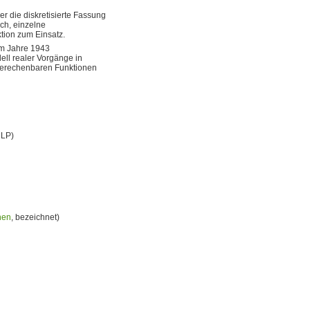
der die diskretisierte Fassung
ch, einzelne
tion zum Einsatz.
m Jahre 1943
ell realer Vorgänge in
-berechenbaren Funktionen
MLP)
nen
, bezeichnet)