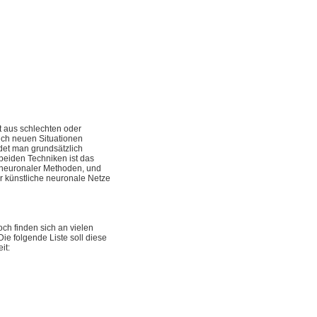
 aus schlechten oder
ich neuen Situationen
idet man grundsätzlich
beiden Techniken ist das
neuronaler Methoden, und
r künstliche neuronale Netze
noch finden sich an vielen
Die folgende Liste soll diese
it: