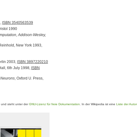
6,
ISBN 3540563539
ristol 1990
Computation, Addison-Wesley,
Reinhold, New York 1993,
erlin 2003,
ISBN 3897220210
Hall, 6th July 1998,
ISBN
e Neurons
, Oxford U. Press,
und steht unter der
GNU-Lizenz für freie Dokumentation
. In der Wikipedia ist eine
Liste der Auto