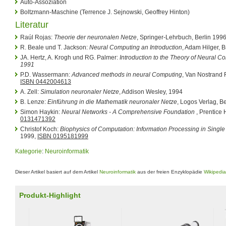
Auto-Assoziation
Boltzmann-Maschine (Terrence J. Sejnowski, Geoffrey Hinton)
Literatur
Raúl Rojas:
Theorie der neuronalen Netze
, Springer-Lehrbuch, Berlin 199
R. Beale und T. Jackson:
Neural Computing an Introduction
, Adam Hilger, B
JA. Hertz, A. Krogh und RG. Palmer:
Introduction to the Theory of Neural 
1991
P.D. Wassermann:
Advanced methods in neural Computing
, Van Nostrand 
ISBN 0442004613
A. Zell:
Simulation neuronaler Netze
, Addison Wesley, 1994
B. Lenze:
Einführung in die Mathematik neuronaler Netze
, Logos Verlag, B
Simon Haykin:
Neural Networks - A Comprehensive Foundation
, Prentice 
0131471392
Christof Koch:
Biophysics of Computation: Information Processing in Singl
1999,
ISBN 0195181999
Kategorie
:
Neuroinformatik
Dieser Artikel basiert auf dem Artikel
Neuroinformatik
aus der freien Enzyklopädie
Wikipedia
Produkt-Highlight