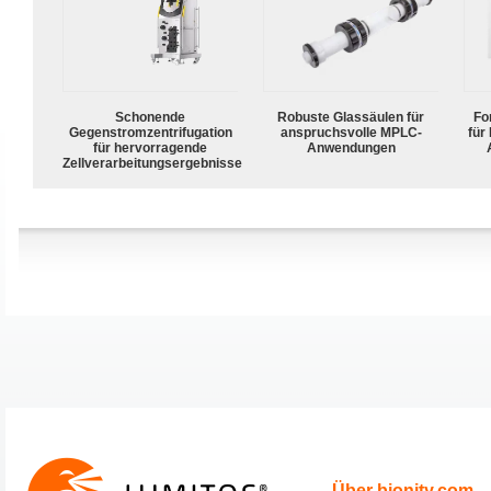
Schonende
Robuste Glassäulen für
For
Gegenstromzentrifugation
anspruchsvolle MPLC-
für
für hervorragende
Anwendungen
Zellverarbeitungsergebnisse
Über bionity.com