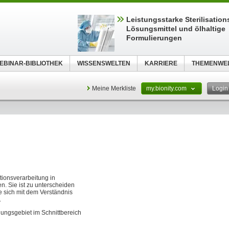
Leistungsstarke Sterilisations
Lösungsmittel und ölhaltige
Formulierungen
EBINAR-BIBLIOTHEK
WISSENSWELTEN
KARRIERE
THEMENWE
Meine Merkliste
my.bionity.com
Logi
ationsverarbeitung in
. Sie ist zu unterscheiden
e sich mit dem Verständnis
.
chungsgebiet im Schnittbereich