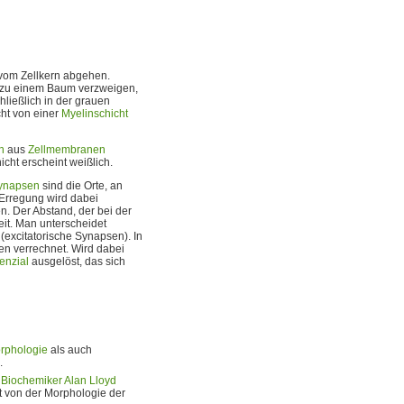
 vom Zellkern abgehen.
ch zu einem Baum verzweigen,
hließlich in der grauen
cht von einer
Myelinschicht
n
aus
Zellmembranen
hicht erscheint weißlich.
ynapsen
sind die Orte, an
 Erregung wird dabei
n. Der Abstand, der bei der
reit. Man unterscheidet
excitatorische Synapsen). In
n verrechnet. Wird dabei
enzial
ausgelöst, das sich
rphologie
als auch
.
n
Biochemiker
Alan Lloyd
t von der Morphologie der