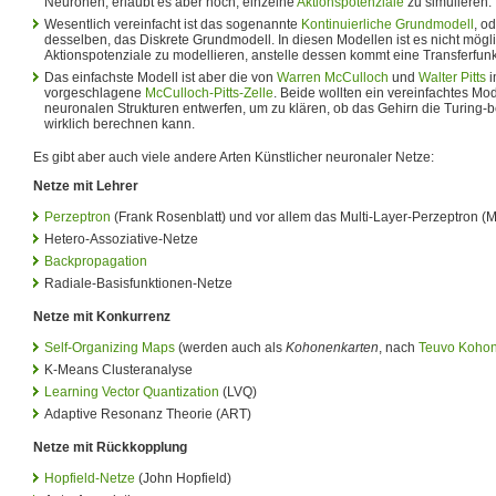
Neuronen, erlaubt es aber noch, einzelne
Aktionspotenziale
zu simulieren.
Wesentlich vereinfacht ist das sogenannte
Kontinuierliche Grundmodell
, o
desselben, das Diskrete Grundmodell. In diesen Modellen ist es nicht mögli
Aktionspotenziale zu modellieren, anstelle dessen kommt eine Transferfunk
Das einfachste Modell ist aber die von
Warren McCulloch
und
Walter Pitts
i
vorgeschlagene
McCulloch-Pitts-Zelle
. Beide wollten ein vereinfachtes Mod
neuronalen Strukturen entwerfen, um zu klären, ob das Gehirn die Turing
wirklich berechnen kann.
Es gibt aber auch viele andere Arten Künstlicher neuronaler Netze:
Netze mit Lehrer
Perzeptron
(Frank Rosenblatt) und vor allem das Multi-Layer-Perzeptron (
Hetero-Assoziative-Netze
Backpropagation
Radiale-Basisfunktionen-Netze
Netze mit Konkurrenz
Self-Organizing Maps
(werden auch als
Kohonenkarten
, nach
Teuvo Koho
K-Means Clusteranalyse
Learning Vector Quantization
(LVQ)
Adaptive Resonanz Theorie (ART)
Netze mit Rückkopplung
Hopfield-Netze
(John Hopfield)