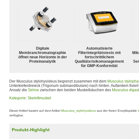
Digitale
Automatisierte
Membranchromatographie
Filterintegritätstests mit
Mik
öffnet neue Horizonte in der
fortschrittlichem
Proteinanalytik
Qualitätsrisikomanagement
Sen
für GMP-Konformität
Der Musculus stylohyoideus begrenzt zusammen mit dem
Musculus styloph
Unterkieferdreieck (Trigonum submandibulare) nach hinten. Außerdem fixier
Ansatz die
Sehne
zwischen den beiden Muskelbäuchen des
Musculus digast
Kategorie
:
Skelettmuskel
Dieser Artikel basiert auf dem Artikel
Musculus_stylohyoideus
aus der freien Enzyklopädie
verfügbar.
Produkt-Highlight