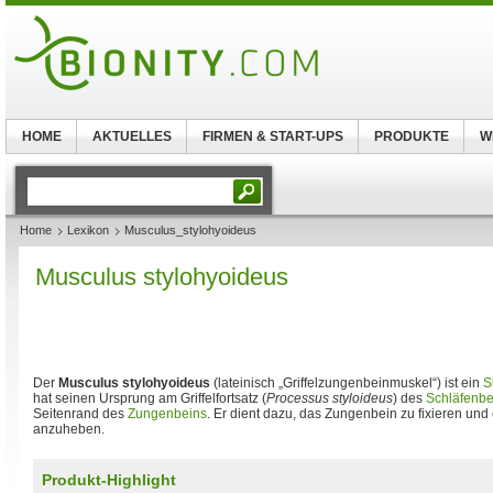
HOME
AKTUELLES
FIRMEN & START-UPS
PRODUKTE
W
Home
Lexikon
Musculus_stylohyoideus
Musculus stylohyoideus
Der
Musculus stylohyoideus
(lateinisch „Griffelzungenbeinmuskel“) ist ein
S
hat seinen Ursprung am Griffelfortsatz (
Processus styloideus
) des
Schläfenbe
Seitenrand des
Zungenbeins
. Er dient dazu, das Zungenbein zu fixieren un
anzuheben.
Produkt-Highlight