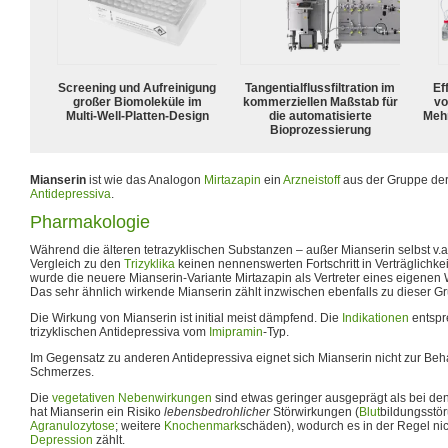
Screening und Aufreinigung
Tangentialflussfiltration im
Ef
großer Biomoleküle im
kommerziellen Maßstab für
vo
Multi-Well-Platten-Design
die automatisierte
Meh
Bioprozessierung
Mianserin
ist wie das Analogon
Mirtazapin
ein
Arzneistoff
aus der Gruppe de
Antidepressiva
.
Pharmakologie
Während die älteren tetrazyklischen Substanzen – außer Mianserin selbst v.
Vergleich zu den
Trizyklika
keinen nennenswerten Fortschritt in Verträglichkeit
wurde die neuere Mianserin-Variante Mirtazapin als Vertreter eines eigenen W
Das sehr ähnlich wirkende Mianserin zählt inzwischen ebenfalls zu dieser G
Die Wirkung von Mianserin ist initial meist dämpfend. Die
Indikationen
entspr
trizyklischen Antidepressiva vom
Imipramin
-Typ.
Im Gegensatz zu anderen Antidepressiva eignet sich Mianserin nicht zur B
Schmerzes.
Die
vegetativen
Nebenwirkungen
sind etwas geringer ausgeprägt als bei den 
hat Mianserin ein Risiko
lebensbedrohlicher
Störwirkungen (
Blut
bildungsstö
Agranulozytose
; weitere
Knochenmark
schäden), wodurch es in der Regel nic
Depression
zählt.