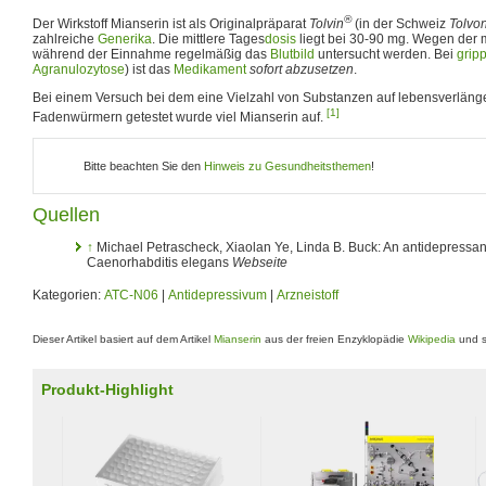
®
Der Wirkstoff Mianserin ist als Originalpräparat
Tolvin
(in der Schweiz
Tolvo
zahlreiche
Generika
. Die mittlere Tages
dosis
liegt bei 30-90 mg. Wegen der m
während der Einnahme regelmäßig das
Blutbild
untersucht werden. Bei
grip
Agranulozytose
) ist das
Medikament
sofort abzusetzen
.
Bei einem Versuch bei dem eine Vielzahl von Substanzen auf lebensverläng
[1]
Fadenwürmern getestet wurde viel Mianserin auf.
Bitte beachten Sie den
Hinweis zu Gesundheitsthemen
!
Quellen
↑
Michael Petrascheck, Xiaolan Ye, Linda B. Buck:
An antidepressant
Caenorhabditis elegans
Webseite
Kategorien:
ATC-N06
|
Antidepressivum
|
Arzneistoff
Dieser Artikel basiert auf dem Artikel
Mianserin
aus der freien Enzyklopädie
Wikipedia
und s
Produkt-Highlight