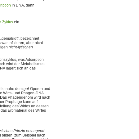
ription
in DNA, dann
n Zyklus
ein
o „gemäßigt“, bezeichnet
war infizieren, aber nicht
rtigen
nicht-lytischen
ionszyklus, was Adsorption
och wird der Metabolismus
NA lagert sich an das
Stelle nahe dem
gal
-Operon und
yme Wirts- und Phagen-DNA
t. Das Phagengenom wird nach
her Prophage kann auf
llteilung des Wirtes an dessen
 das Erbmaterial des Wirtes
ytisches Prinzip erzeugend
,
u bilden, zum Beispiel nach