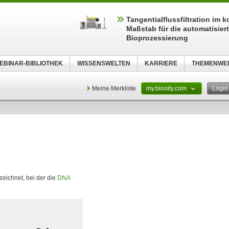
Tangentialflussfiltration im 
Maßstab für die automatisier
Bioprozessierung
EBINAR-BIBLIOTHEK
WISSENSWELTEN
KARRIERE
THEMENWE
Meine Merkliste
my.bionity.com
Logi
eichnet, bei der die
DNA