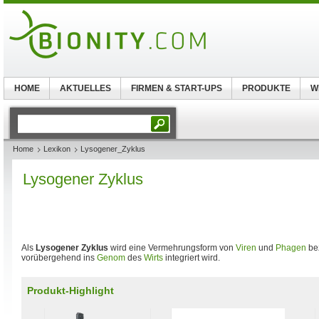
HOME
AKTUELLES
FIRMEN & START-UPS
PRODUKTE
W
Home
Lexikon
Lysogener_Zyklus
Lysogener Zyklus
Als
Lysogener Zyklus
wird eine Vermehrungsform von
Viren
und
Phagen
bez
vorübergehend ins
Genom
des
Wirts
integriert wird.
Produkt-Highlight