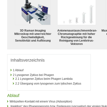
3D Raman Imaging
Anionenaustauschmembran-
Max
Mikroskop mit unerreichter
Chromatographie mit hoher
Geschwindigkeit,
Rückgewinnung für die
Sensitivität und Auflösung
Reinigung von Lentivirus-
Vektoren
Inhaltsverzeichnis
1
Ablauf
2
Lysogener Zyklus bei Phagen
2.1
Lysogener Zyklus beim Phagen Lambda
2.2
Übergang vom lysogenen zum lytischen Zyklus
Ablauf
Wirtszellen-Kontakt mit einem Virus (Adsorption)
„Injektion“ des Phagengenoms bzw. Freilegung (
uncoating
) der viralen Nuk