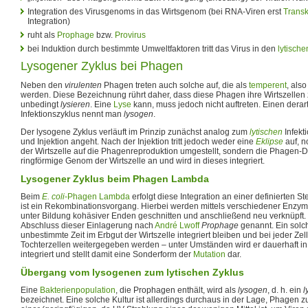
Integration des Virusgenoms in das Wirtsgenom (bei RNA-Viren erst
Transk
Integration)
ruht als
Prophage
bzw.
Provirus
bei Induktion durch bestimmte Umweltfaktoren tritt das Virus in den
lytische
Lysogener Zyklus bei Phagen
Neben den
virulenten
Phagen treten auch solche auf, die als
temperent
, als
werden. Diese Bezeichnung rührt daher, dass diese Phagen ihre Wirtszellen z
unbedingt
lysieren
. Eine
Lyse
kann, muss jedoch nicht auftreten. Einen dera
Infektionszyklus nennt man
lysogen
.
Der lysogene Zyklus verläuft im Prinzip zunächst analog zum
lytischen
Infekt
und Injektion angeht. Nach der Injektion tritt jedoch weder eine
Eklipse
auf, n
der Wirtszelle auf die Phagenreproduktion umgestellt, sondern die Phagen-D
ringförmige Genom der Wirtszelle an und wird in dieses integriert.
Lysogener Zyklus beim Phagen Lambda
Beim
E. coli
-Phagen Lambda
erfolgt diese Integration an einer definierten 
ist ein Rekombinationsvorgang. Hierbei werden mittels verschiedener Enz
unter Bildung kohäsiver Enden geschnitten und anschließend neu verknüpf
Abschluss dieser Einlagerung nach
André Lwoff
Prophage
genannt. Ein solc
unbestimmte Zeit im Erbgut der Wirtszelle integriert bleiben und bei jeder Ze
Tochterzellen weitergegeben werden – unter Umständen wird er dauerhaft in
integriert und stellt damit eine Sonderform der
Mutation
dar.
Übergang vom lysogenen zum lytischen Zyklus
Eine
Bakterienpopulation
, die Prophagen enthält, wird als
lysogen
, d. h. ein
l
bezeichnet. Eine solche Kultur ist allerdings durchaus in der Lage, Phagen z