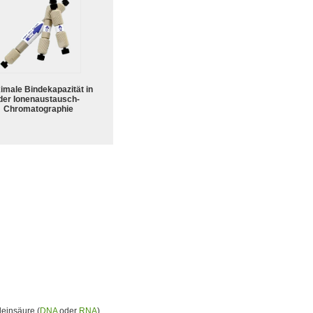
imale Bindekapazität in
der Ionenaustausch-
Chromatographie
leinsäure (
DNA
oder
RNA
)