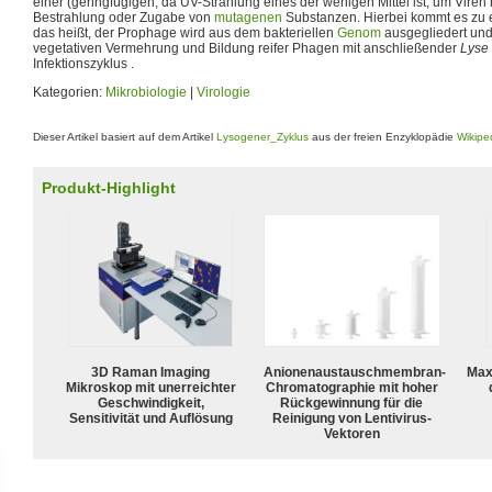
einer (geringfügigen, da UV-Strahlung eines der wenigen Mittel ist, um Viren
Bestrahlung oder Zugabe von
mutagenen
Substanzen. Hierbei kommt es zu e
das heißt, der Prophage wird aus dem bakteriellen
Genom
ausgegliedert und
vegetativen Vermehrung und Bildung reifer Phagen mit anschließender
Lyse
Infektionszyklus .
Kategorien:
Mikrobiologie
|
Virologie
Dieser Artikel basiert auf dem Artikel
Lysogener_Zyklus
aus der freien Enzyklopädie
Wikipe
Produkt-Highlight
3D Raman Imaging
Anionenaustauschmembran-
Max
Mikroskop mit unerreichter
Chromatographie mit hoher
Geschwindigkeit,
Rückgewinnung für die
Sensitivität und Auflösung
Reinigung von Lentivirus-
Vektoren