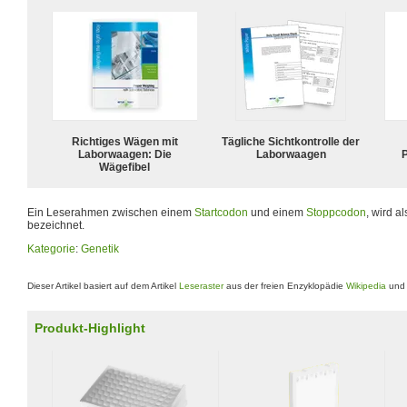
Richtiges Wägen mit
Tägliche Sichtkontrolle der
Laborwaagen: Die
Laborwaagen
P
Wägefibel
Ein Leserahmen zwischen einem
Startcodon
und einem
Stoppcodon
, wird a
bezeichnet.
Kategorie
:
Genetik
Dieser Artikel basiert auf dem Artikel
Leseraster
aus der freien Enzyklopädie
Wikipedia
und 
Produkt-Highlight