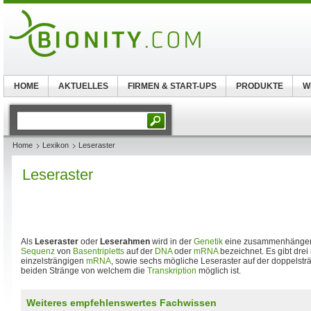
HOME
AKTUELLES
FIRMEN & START-UPS
PRODUKTE
W
Home
Lexikon
Leseraster
Leseraster
Als
Leseraster
oder
Leserahmen
wird in der
Genetik
eine zusammenhängend
Sequenz
von
Basentripletts
auf der
DNA
oder
mRNA
bezeichnet. Es gibt drei
einzelsträngigen
mRNA
, sowie sechs mögliche Leseraster auf der doppelst
beiden Stränge von welchem die
Transkription
möglich ist.
Weiteres empfehlenswertes Fachwissen