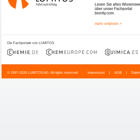
Lesen Sie alles Wissensw
über unser Fachportal
bionity.com.
mehr erfahren >
Die Fachportale von LUMITOS
© 1997-2026 LUMITOS AG, All rights reserved
Impressum
|
AGB
|
Date