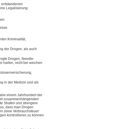
n
entstandenen
eine Legalisierung
men:
nisse.
ten Kriminalität,
ng der Drogen, als auch
nigte Drogen, Needle-
ei harten, nicht bei weichen
tslosenversicherung,
 in der Medizin und als
nahe einem Jahrhundert der
mit zusammenhängenden
hte Strafen und strengere
raus, dass man Drogen
rn (eine Verbrauchsteuer
gen kontrollieren zu können.