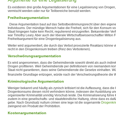
Es existieren drei große Argumentationen für eine Legalisierung von Drogen, 
vermischt werden oder nur für Teilbereiche benutzt werden.
Freiheitsargumentation
Diese Argumentation baut auf das Selbstbestimmungsrecht über den eigene
Individuums. Der mündige Mensch habe die Freiheit, sich für den Konsum v
Staat hingegen habe kein Recht, regulierend einzugreifen. Bekanntester Ver
war Timothy Leary. Aber auch der liberale Wirtschaftswissenschaftler Milton
Freiheitsargument für eine Drogenlegalisierung aus.
Weiter wird argumentiert, die durch das Verbot provozierte Reaktanz könne 
recht in den Drogenkonsum treiben (Reiz des Verbotenen).
Verschwörungsargumentation
Es wird angenommen, dass die Geheimdienste sowohl direkt als auch indirek
Drogen profitieren. Weil Geheimdienste per definitionem von niemandem kont
Staat nicht garantieren, dass seine Geheimdienste die Gesetze einhalten. 
finanzielle Grundlage entzogen, würde nach der Verschwörungstheorie die We
Kriminologische Argumentation
Weniger bekannt und häufig als zynisch kritisiert ist die Auffassung, dass die
Drogenkonsums diesen nicht verhindern könne, indessen der Ausbildung 
organisierter Kriminalität unnötig Vorschub leiste. Die Kriminalisierung führ
zudem in eine gesellschafts- und staatsfeindliche Haltung, ohne dass es da
gebe. Nach Grundsatz nullum crimen sine lege ist die sogenannte
Drogenkrim
zwingend ein Produkt der Prohibition.
Kostenargumentation