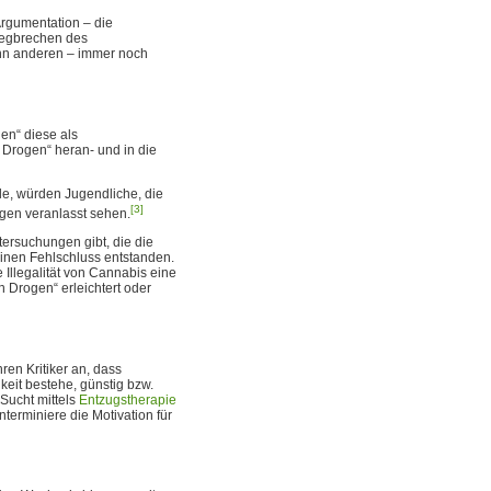
rgumentation – die
 Wegbrechen des
ann anderen – immer noch
en“ diese als
Drogen“ heran- und in die
lle, würden Jugendliche, die
[3]
ogen veranlasst sehen.
tersuchungen gibt, die die
einen Fehlschluss entstanden.
Illegalität von Cannabis eine
 Drogen“ erleichtert oder
ren Kritiker an, dass
keit bestehe, günstig bzw.
 Sucht mittels
Entzugstherapie
nterminiere die Motivation für