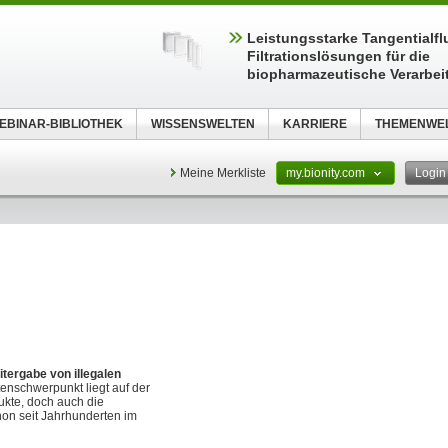
Leistungsstarke Tangentialfl
Filtrationslösungen für die
biopharmazeutische Verarbei
EBINAR-BIBLIOTHEK
WISSENSWELTEN
KARRIERE
THEMENWE
Meine Merkliste
my.bionity.com
Logi
tergabe von illegalen
tenschwerpunkt liegt auf der
ukte, doch auch die
chon seit Jahrhunderten im