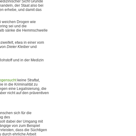
medizinischer Sicht Gründe
andeln, der Staat also bei
en erhebe, und damit das
ei weichen Drogen wie
ring sei und die
halb sänke die Hemmschwelle
zweifelt, etwa in einer vom
 von
Dieter Kleiber
und
ohstoff und in der Medizin
ogensucht
keine Straftat,
e in die Kriminalität zu
egen eine Legalisierung, die
aber nicht auf den präventiven
nschen sich für die
ng des
soll dabei der Umgang mit
hängige von zum Beispiel
hrleisten, dass die Süchtigen
 durch ehrliche Arbeit