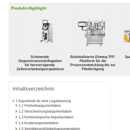
Produkt-Highlight
Schonende
Rationalisierte Einweg-TFF-
Spa
Gegenstromzentrifugation
Plattform für die
für hervorragende
Prozessentwicklung bis zur
Zellverarbeitungsergebnisse
Pilotfertigung
Inhaltsverzeichnis
1
Argumente für eine Legalisierung
1.1
Freiheitsargumentation
1.2
Verschwörungsargumentation
1.3
Kriminologische Argumentation
1.4
Kostenargumentation
1.5
Verhältnismäßigkeitsargumentation