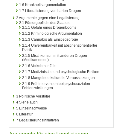
1.6
Krankheitsargumentation
1.7
Liberalisierung von harten Drogen
2
Argumente gegen eine Legalisierung
2.1
Fürsorgepflicht des Staates
2.1.1
Gefahr eines Drogenbooms
2.1.2
Kriminologische Argumentation
2.1.3
Cannabis als Einstiegsdroge
2.1.4
Unvereinbarkeit mit abstinenzorientierter
Politik
2.1.5
Mischkonsum mit anderen Drogen
(Medikamenten)
2.1.6
Verkehrsunfälle
2.1.7
Medizinische und psychologische Risiken
2.1.8
Mangelnde kulturelle Voraussetzungen
2.1.9
Frühintervention bei psychosozialen
Fehlentwicklungen
3
Politische Vorstöße
4
Siehe auch
5
Einzelnachweise
6
Literatur
7
Legalisierungsinitiativen
Argumente für eine Legalisierung