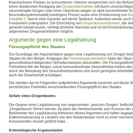
finanzierbaren Preisen zu konsumieren. Hiervon versprechen sich die Befürwo
einen drastischen Rückgang der
Drogentotenzahlen
(oft durch unvorsichti
verunreinigter Drogen oder einer Überdosis wegen zu stark konzentrierter Dr
Beschaffungskriminalität (niedrigere Preise) sowie eine Eindämmung von
Kr
Hepatitis C
(durch eine Garantie auf sterile Spritzen). Außerdem werde auc
Fundament untergraben. Die Einrichtung von
Drogenkonsumräumen
, die se
generell erlaubt wurde, verfolgt ähnliche Nahziele und ist mit Einschränku
allgemeinen Drogenprohibition möglich.
Argumente gegen eine Legalisierung
Fürsorgepflicht des Staates
Die Grundlage der Argumentation gegen eine Legalisierung von Drogen beste
Staates für den Bürger. Entgegen der
Freiheitsargumentation
habe der Staat d
gesundheitsschädigenden Verhaltensweisen abzuhalten. Die Fürsorgepflicht 
Freiheitsrechte der Bürger, zumal konsumbedingte Gesundheitsschäden des Ei
durch die Belastung des Gesundheitssystems und durch geringere Arbeitsfä
auch die Gesellschaft schädigen.
Die meisten der im Folgenden aufgeführten Argumente basieren auf dieser B
persönlichen Freiheiten einschränkenden Fürsorgepflicht des Staates.
Gefahr eines Drogenbooms
Die Gegner einer Legalisierung von sogenannten „weichen Drogen“ befürcht
„Drogenboom“ führen könnte, da dann die Hemmschwelle zum Konsum der zu
Befürworter der Legalisierung kritisieren dieses Argument und halten dagegen
Entkriminalisierung in Ländern wie den Niederlanden nicht zu einer nenne
Konsumenten-Anzahl geführt habe.
Kriminologische Argumentation