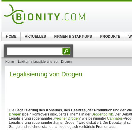
HOME
AKTUELLES
FIRMEN & START-UPS
PRODUKTE
W
Home
Lexikon
Legalisierung_von_Drogen
Legalisierung von Drogen
Die
Legalisierung des Konsums, des Besitzes, der Produktion und der Wei
Drogen
ist ein kontrovers diskutiertes Thema in der
Drogenpolitik
. Der Debat
Legalisierung sogenannter
„weicher Drogen“
wie bestimmter
Cannabis
-Prod
Legalisierung sogenannter „harter Drogen“ wird diskutiert. Die Debatte ist s
Gange und zeichnet sich durch ideologisch verhärtete Fronten aus.