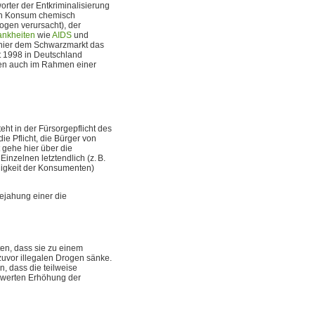
rter der Entkriminalisierung
gen Konsum chemisch
ogen verursacht), der
ankheiten
wie
AIDS
und
h hier dem Schwarzmarkt das
it 1998 in Deutschland
ngen auch im Rahmen einer
ht in der Fürsorgepflicht des
ie Pflicht, die Bürger von
gehe hier über die
nzelnen letztendlich (z. B.
higkeit der Konsumenten)
ejahung einer die
en, dass sie zu einem
vor illegalen Drogen sänke.
, dass die teilweise
nswerten Erhöhung der