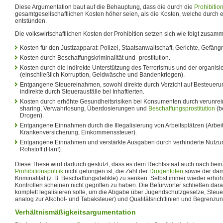
Diese Argumentation baut auf die Behauptung, dass die durch die
Prohibitio
gesamtgesellschaftlichen Kosten höher seien, als die Kosten, welche durch 
entstünden.
Die volkswirtschaftlichen Kosten der Prohibition setzen sich wie folgt zusam
Kosten für den Justizapparat: Polizei, Staatsanwaltschaft, Gerichte, Gefäng
Kosten durch Beschaffungskriminalität und -prostitution.
Kosten durch die indirekte Unterstützung des Terrorismus und der organisier
(einschließlich Korruption, Geldwäsche und Bandenkriegen).
Entgangene Steuereinahmen, sowohl direkte durch Verzicht auf Besteueru
indirekte durch Steuerausfälle bei Inhaftierten.
Kosten durch erhöhte Gesundheitsrisiken bei Konsumenten durch verunrei
sharing, Verwahrlosung, Überdosierungen und
Beschaffungsprostitution
(b
Drogen).
Entgangene Einnahmen durch die Illegalisierung von Arbeitsplätzen (Arbei
Krankenversicherung, Einkommenssteuer).
Entgangene Einnahmen und verstärkte Ausgaben durch verhinderte Nutzung
Rohstoff (Hanf).
Diese These wird dadurch gestützt, dass es dem Rechtsstaat auch nach bei
Prohibitionspolitik
nicht gelungen ist, die Zahl der
Drogentoten
sowie der da
Kriminalität (z. B. Beschaffungsdelikte) zu senken. Selbst immer wieder erhö
Kontrollen scheinen nicht gegriffen zu haben. Die Befürworter schließen da
komplett legalisieren solle, um die Abgabe über Jugendschutzgesetze, Steue
analog zur Alkohol- und Tabaksteuer) und Qualitätsrichtlinien und Begrenzun
Verhältnismäßigkeitsargumentation