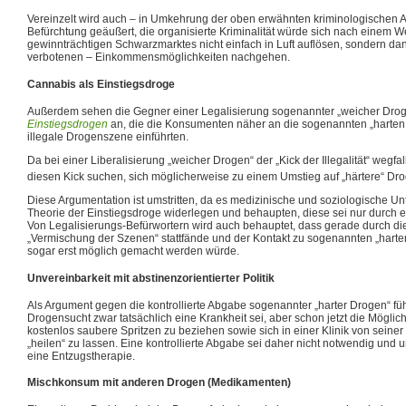
Vereinzelt wird auch – in Umkehrung der oben erwähnten kriminologischen A
Befürchtung geäußert, die organisierte Kriminalität würde sich nach einem
gewinnträchtigen Schwarzmarktes nicht einfach in Luft auflösen, sondern d
verbotenen – Einkommensmöglichkeiten nachgehen.
Cannabis als Einstiegsdroge
Außerdem sehen die Gegner einer Legalisierung sogenannter „weicher Drog
Einstiegsdrogen
an, die die Konsumenten näher an die sogenannten „harten 
illegale Drogenszene einführten.
Da bei einer Liberalisierung „weicher Drogen“ der „Kick der Illegalität“ wegfa
diesen Kick suchen, sich möglicherweise zu einem Umstieg auf „härtere“ Dr
Diese Argumentation ist umstritten, da es medizinische und soziologische Un
Theorie der Einstiegsdroge widerlegen und behaupten, diese sei nur durch 
Von Legalisierungs-Befürwortern wird auch behauptet, dass gerade durch die 
„Vermischung der Szenen“ stattfände und der Kontakt zu sogenannten „harten
sogar erst möglich gemacht werden würde.
Unvereinbarkeit mit abstinenzorientierter Politik
Als Argument gegen die kontrollierte Abgabe sogenannter „harter Drogen“ füh
Drogensucht zwar tatsächlich eine Krankheit sei, aber schon jetzt die Möglich
kostenlos saubere Spritzen zu beziehen sowie sich in einer Klinik von seiner
„heilen“ zu lassen. Eine kontrollierte Abgabe sei daher nicht notwendig und u
eine Entzugstherapie.
Mischkonsum mit anderen Drogen (Medikamenten)