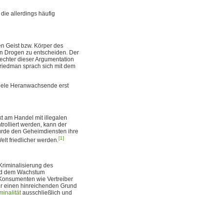
die allerdings häufig
n Geist bzw. Körper des
on Drogen zu entscheiden. Der
fechter dieser Argumentation
 Friedman sprach sich mit dem
viele Heranwachsende erst
t am Handel mit illegalen
rolliert werden, kann der
Würde den Geheimdiensten ihre
[1]
lt friedlicher werden.
 Kriminalisierung des
und dem Wachstum
e Konsumenten wie Vertreiber
für einen hinreichenden Grund
inalität
ausschließlich und