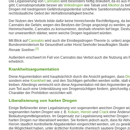
Die Legalisierung von
Cannabis
wird besonders heftig diskutiert, da es aus 
gibt, Cannabisprodukte besser als
Volksdrogen
wie Tabak und
Alkohol
zu beh
Drogen mit niedrigerem Gefährdungspotential schärfere Sanktionsmaßnahm
rechtsstaatliche Gebot der Verhältnismäßigkeit breche.
Der Nutzen des Verbots bilde dafür keine hinreichende Rechtfertigung, da b
Cannabis die Gefahr, wegen des Besitzes der Droge angezeigt zu werden, ge
Hemmschwelle, Cannabis zu konsumieren, deshalb ohnehin tief liege. Des
nur unwesentlich stärker, wenn weiche Drogen legalisiert würden.
Mit Blick auf
Cannabis
wird auch die Einstiegsdrogen-Theorie (s. unten) ange
Bundesministerium für Gesundheit unter Horst Seehofer beauftragten Studie
[2]
Renate Soellner
.
Außerdem erschwert im Fall von Cannabis das Verbot auch die Nutzung als R
erheblich.
Krankheitsargumentation
Diese Argumentation wird hauptsächlich durch die Ansicht getragen, dass
Dr
sondern eine
Krankheit
sei, und den Süchtigen geholfen werden sollte, statt si
treiben. Allerdings vermischt sich diese Argumentation mit den Argumenten g
zum Teil auch eine Unterstützung von Drogensüchtigen fordern, gleichzeitig 
Charakter der Prohibition verzichten will.
Liberalisierung von harten Drogen
Einige Befürworter einer Legalisierung von sogenannten
weichen Drogen
wü
sogenannten
harten Drogen
wie z. B.
Kokain
,
Heroin
und
Crack
eine Änderu
Betäubungsmittelgesetzes. Im Gegensatz zur Legalisierung weicher Drogen 
harten Drogen nur liberalisiert werden. Sie fordern jedoch auch, dass für Ab
Heroin staatlich kontrollierte Abgabestellen eingerichtet werden, um zu gewä
die Möglichkeit haben, unter ärztlicher Kontrolle chemisch saubere Drogen zu