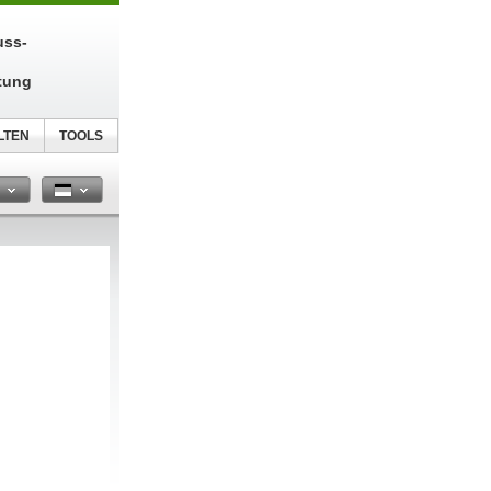
uss-
tung
LTEN
TOOLS
n