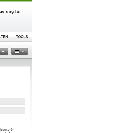
zierung für
LTEN
TOOLS
n
-
desoxy-6-