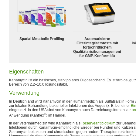
Spatial Metabolic Profiling
Automatisierte
Filterintegritätstests mit
In
fortschrittlichem
Qualitätsrisikomanagement
für GMP-Konformität
Eigenschaften
Kanamycin ist ein basisches, stark polares Oligosaccharid. Es ist farblos, gu
Bereich von 2,2–10,0 lösungsstabil.
Verwendung
In Deutschland wird Kanamycin in der Humanmedizin als Sulfatsalz in Form 
zur lokalen Behandlung bakterieller Infektionen des Auges (z. B. bei einer
Bi
eingesetzt. In den USA sind von Kanamycin auch Darreichungsformen zur
or
®
Anwendung (Kantrex
) im Handel.
In der Veterinärmedizin wird Kanamycin als
Reserveantibiotikum
zur Behand
Infektionen durch Kanamycin-empfindliche Erreger bei Hunden und Katzen s
Spiramycin bei akuten und chronischen, gegen andere Therapien resistente M
Humanmedizin dient Kanamycin als Reserveantibiotikum unter anderem für