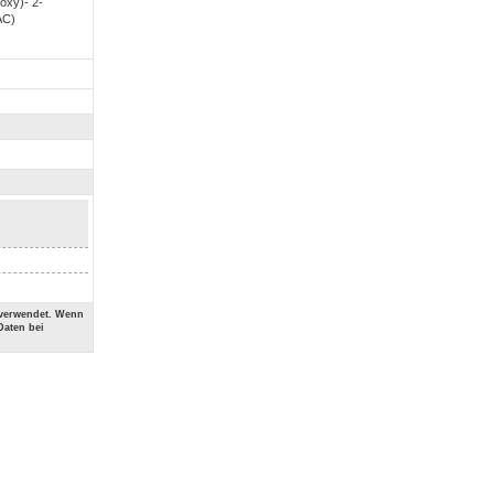
oxy)- 2-
AC)
 verwendet. Wenn
Daten bei