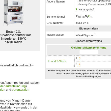
amino-
α
-
-glucopyranosyl
D
Andere Namen
desoxy-
-streptamin (IUP
D
Kanamycin A
C
H
N
O
Summenformel
18
36
4
11
CAS-Nummer
8063-07-8
Eigenschaften
Erster CO₂
−1
Molare Masse
kubationsschüttler mit
484,499 g·mol
integrierter 180°C
Sicherheitshinweise
Sterilisation
Gefahrstoffkennzeichnung
R:
?
R- und S-Sätze
S:
?
t wasserlöslich und im pH-
Soweit möglich und gebräuchlich, werden SI-Einheiten
nicht anders vermerkt, gelten die angegebenen 
Standardbedingungen.
von Augentropfen und -salben
ndehautentzündung
)
alen
und
parenteralen
lung von Magen-Darm-
owie in Kombination mit
astitiden verwendet. In der
 die Behandlung