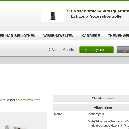
Fortschrittliche Virusquantifi
Echtzeit-Prozesskontrolle
EBINAR-BIBLIOTHEK
WISSENSWELTEN
KARRIERE
THEMENWE
Meine Merkliste
my.bionity.com
Logi
Strukturformel
icus
, einer
Streptomyceten
-
Allgemeines
Name
Kanamycin
4-(3-Desoxy-3-amino-
α
-
D
glucopyranosyloxy)- 6-(6-