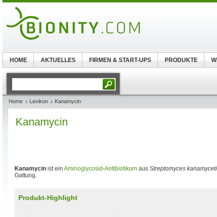
HOME
AKTUELLES
FIRMEN & START-UPS
PRODUKTE
W
Home
Lexikon
Kanamycin
Kanamycin
Kanamycin
ist ein
Aminoglycosid
-
Antibiotikum
aus
Streptomyces kanamycet
Gattung.
Produkt-Highlight