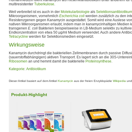
multiresistenter
Tuberkulose
.
Weit verbreitet ist es auch in der
Molekularbiologie
als
Selektionsantibiotiku
Mikroorganismen, vornehmlich
Escherichia coli
werden zusätzlich zu den in
Resistenzgenen gegen Kanamycin ausgestattet. Somit wird eine Auslese vo
nativen Mikroorganismen erlaubt, indem man in kanamycinhaltigen Medien ku
transgenen
E. coli
Bakterien beispielsweise in LB-Medium selektiv zu kultivie
Endkonzentration von etwa 50 µg/ml Medium verwendet. Auch andere Antibio
Tetracycline
werden für Selektionsmedien eingesetzt.
Wirkungsweise
Kanamycin durchdringt die bakteriellen Zellmembranen durch passive Diffus
(sauerstoffabhängigen) aktiven Transport. Es lagert sich an die 30S-Unterei
Ribosomen
an und hemmt damit die bakterielle
Proteinsynthese
.
Kategorie
:
Antibiotikum
Dieser Artikel basiert auf dem Artikel
Kanamycin
aus der freien Enzyklopädie
Wikipedia
und 
Produkt-Highlight