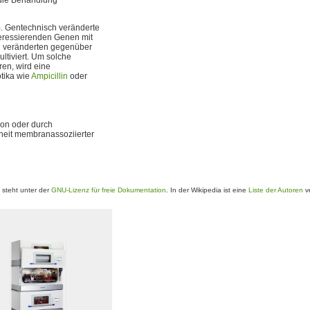
m
. Gentechnisch veränderte
teressierenden Genen mit
n veränderten gegenüber
ltiviert. Um solche
ren, wird eine
tika wie
Ampicillin
oder
ion oder durch
nheit membranassoziierter
steht unter der
GNU-Lizenz für freie Dokumentation
. In der Wikipedia ist eine
Liste der Autoren
ve