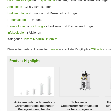
Gastroenterologie
und
Hepatologie
- Magen, Darm und Lebererkrankungen.
Angiologie
- Gefäßerkrankungen
Endokrinologie
- Hormone und Drüsenerkrankungen
Rheumatologie
- Rheuma
Hämatologie
und
Onkologie
- Leukämie und Krebserkrankungen
Infektiologie
- Infektionen
Kategorien:
Innere Medizin
|
Internist
Dieser Artikel basiert auf dem Artikel
Internist
aus der freien Enzyklopädie
Wikipedia
und ste
Produkt-Highlight
Anionenaustauschmembran-
Schonende
For
Chromatographie mit hoher
Gegenstromzentrifugation
für
Rückgewinnung für die
für hervorragende