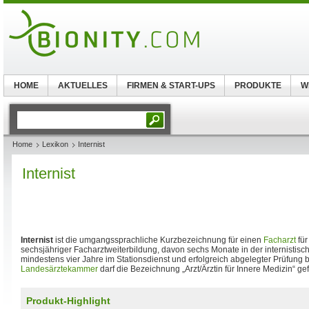
HOME
AKTUELLES
FIRMEN & START-UPS
PRODUKTE
W
Home
Lexikon
Internist
Internist
Internist
ist die umgangssprachliche Kurzbezeichnung für einen
Facharzt
fü
sechsjähriger Facharztweiterbildung, davon sechs Monate in der internistis
mindestens vier Jahre im Stationsdienst und erfolgreich abgelegter Prüfung 
Landesärztekammer
darf die Bezeichnung „Arzt/Ärztin für Innere Medizin“ ge
Produkt-Highlight