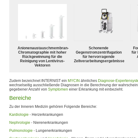
Anionenaustauschmembran-
Schonende
For
Chromatographie mit hoher
Gegenstromzentrifugation
für
Rückgewinnung für die
für hervorragende
Reinigung von Lentivirus-
Zellverarbeitungsergebnisse
Vektoren
Zudem bezeichnet INTERNIST ein
MYCIN
ähnliches
Diagnose
-
Expertensys
wechselseitig ausschließende Diagnosen in die Berechnung der wahrschein
gegebener Anzahl von
Symptomen
einer Erkrankung mit einbezieht.
Bereiche
Zu der Inneren Medizin gehören Folgende Bereiche:
Kardiologie
- Herzerkrankungen
Nephrologie
- Nierenerkrankungen
Pulmonologie
- Lungenerkrankungen