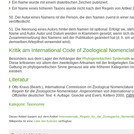
Ein Name wurde mit einem diakritischen Zeichen publiziert.
Ein Name eines höheren Taxons wurde nicht nach den Regeln von Artikel 2
50. Der Autor eines Namens ist die Person, die den Namen zuerst in einer nac
veröffentlicht.
51. Die Nennung eines Autors hinter dem Namen ist optional. Erfolgt sie, ste
Name und Autor. Autor und Datum werden in Klammern gesetzt, wenn sich di
Zusammensetzung des Namens seit der Publikation geändert hat (d. h. ein 
demselben Artepithet verwendet wird).
Kritik am International Code of Zoological Nomencla
Besonders aus dem Lager der Anhänger der
Phylogenetischen Systematik
we
Diese kritisieren vor allem den zweiteiligen Artnamen mit der festgelegten 
Gattung im phylogenetischen Sinne genauso wie alle höheren Kategorien nich
existiert.
Literatur
Otto Kraus (Bearb.), International Commission on Zoological Nomenclature 
Regeln für die Zoologische Nomenklatur. Angenommen von International Un
Offizieller deutscher Text.
4. Auflage. Goecke und Evers, Keltern 2000,
ISBN
Kategorie
:
Taxonomie
Dieser Artikel basiert auf dem Artikel
Internationale_Regeln_für_die_Zoologische_Nomenkl
Wikipedia ist eine
Liste der Autoren
verfügbar.