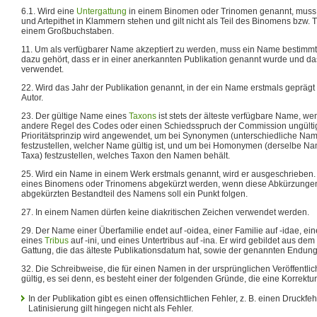
6.1. Wird eine
Untergattung
in einem Binomen oder Trinomen genannt, muss
und Artepithet in Klammern stehen und gilt nicht als Teil des Binomens bzw. 
einem Großbuchstaben.
11. Um als verfügbarer Name akzeptiert zu werden, muss ein Name bestimmt
dazu gehört, dass er in einer anerkannten Publikation genannt wurde und da
verwendet.
22. Wird das Jahr der Publikation genannt, in der ein Name erstmals geprägt 
Autor.
23. Der gültige Name eines
Taxons
ist stets der älteste verfügbare Name, we
andere Regel des Codes oder einen Schiedsspruch der Commission ungülti
Prioritätsprinzip wird angewendet, um bei Synonymen (unterschiedliche Nam
festzustellen, welcher Name gültig ist, und um bei Homonymen (derselbe Na
Taxa) festzustellen, welches Taxon den Namen behält.
25. Wird ein Name in einem Werk erstmals genannt, wird er ausgeschrieben. 
eines Binomens oder Trinomens abgekürzt werden, wenn diese Abkürzunge
abgekürzten Bestandteil des Namens soll ein Punkt folgen.
27. In einem Namen dürfen keine diakritischen Zeichen verwendet werden.
29. Der Name einer Überfamilie endet auf -oidea, einer Familie auf -idae, eine
eines
Tribus
auf -ini, und eines Untertribus auf -ina. Er wird gebildet aus 
Gattung, die das älteste Publikationsdatum hat, sowie der genannten Endung
32. Die Schreibweise, die für einen Namen in der ursprünglichen Veröffentli
gültig, es sei denn, es besteht einer der folgenden Gründe, die eine Korrektu
In der Publikation gibt es einen offensichtlichen Fehler, z. B. einen Druckfeh
Latinisierung gilt hingegen nicht als Fehler.