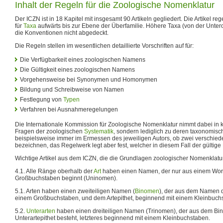
Inhalt der Regeln für die Zoologische Nomenklatur
Der ICZN ist in 18 Kapitel mit insgesamt 90 Artikeln gegliedert. Die Artikel
für
Taxa
aufwärts bis zur Ebene der Überfamilie. Höhere Taxa (von der Unter
die Konventionen nicht abgedeckt.
Die Regeln stellen im wesentlichen detaillierte Vorschriften auf für:
Die Verfügbarkeit eines zoologischen Namens
Die Gültigkeit eines zoologischen Namens
Vorgehensweise bei Synonymen und Homonymen
Bildung und Schreibweise von Namen
Festlegung von
Typen
Verfahren bei Ausnahmeregelungen
Die Internationale Kommission für Zoologische Nomenklatur nimmt dabei in k
Fragen der zoologischen
Systematik
, sondern lediglich zu deren taxonomisc
beispielsweise immer im Ermessen des jeweiligen Autors, ob zwei verschied
bezeichnen, das Regelwerk legt aber fest, welcher in diesem Fall der gültige
Wichtige Artikel aus dem ICZN, die die Grundlagen zoologischer Nomenklatur
4.1. Alle Ränge oberhalb der
Art
haben einen Namen, der nur aus einem Wort
Großbuchstaben beginnt (Uninomen).
5.1. Arten haben einen zweiteiligen Namen (
Binomen
), der aus dem Namen 
einem Großbuchstaben, und dem Artepithet, beginnend mit einem Kleinbuchs
5.2.
Unterarten
haben einen dreiteiligen Namen (Trinomen), der aus dem B
Unterartepithet besteht, letzteres beginnend mit einem Kleinbuchstaben.